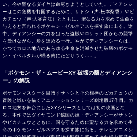
い。今や聖なるダイヤは命尽きようとしていた。ディアンシ
ーはこの危機を打開するために、サトシ（声:松本梨香）やピ
カチュウ（声:大谷育江）とともに、聖なる力を求めて生命を
与えると言われるポケモン・ゼルネアスを探す旅に出る。途
中、ディアンシーの力を狙った盗賊やロケット団からの襲撃
を受けながら、歩を進める一行。やがてディアンシーらは、
かつてカロス地方のあらゆる生命を消滅させた破壊のポケモ
ン・イベルタルが眠る繭にたどりつく……。
「ポケモン・ザ・ムービーXY 破壊の繭とディアンシ
ー」の解説
ポケモンマスターを目指すサトシとその相棒のピカチュウの
冒険と戦いを描くアニメーションシリーズ劇場版17作目。カ
ロス地方を舞台にしたXYシリーズとしては初の映画とな
る。本作ではダイヤモンド鉱国の姫・ディアンシーがサトシ
やピカチュウとともに、国を守るために聖なる力を求めて生
命のポケモン・ゼルネアスを探す旅に出る。テレビアニメシ
リーズの総監督および劇場版の監督を務めてきた湯山邦彦が