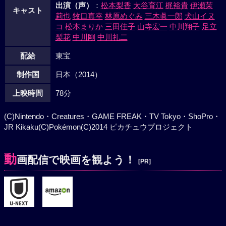
出演（声）
：
松本梨香
大谷育江
梶裕貴
伊瀬茉
キャスト
莉也
牧口真幸
林原めぐみ
三木眞一郎
犬山イヌ
コ
松本まりか
三田佳子
山寺宏一
中川翔子
足立
梨花
中川剛
中川礼二
配給
東宝
制作国
日本（2014）
上映時間
78分
(C)Nintendo・Creatures・GAME FREAK・TV Tokyo・ShoPro・
JR Kikaku(C)Pokémon(C)2014 ピカチュウプロジェクト
動
画配信で映画を観よう！
[PR]