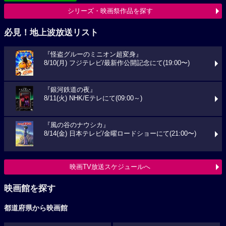
シリーズ・映画祭作品を探す
必見！地上波放送リスト
『怪盗グルーのミニオン超変身』
8/10(月) フジテレビ/最新作公開記念にて(19:00〜)
『銀河鉄道の夜』
8/11(火) NHK/Eテレにて(09:00～)
『風の谷のナウシカ』
8/14(金) 日本テレビ/金曜ロードショーにて(21:00〜)
映画TV放送スケジュールへ
映画館を探す
都道府県から映画館