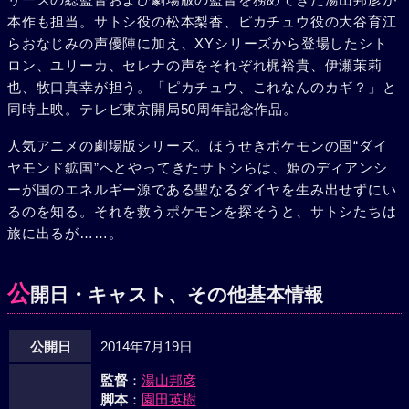
本作も担当。サトシ役の松本梨香、ピカチュウ役の大谷育江
らおなじみの声優陣に加え、XYシリーズから登場したシト
ロン、ユリーカ、セレナの声をそれぞれ梶裕貴、伊瀬茉莉
也、牧口真幸が担う。「ピカチュウ、これなんのカギ？」と
同時上映。テレビ東京開局50周年記念作品。
人気アニメの劇場版シリーズ。ほうせきポケモンの国“ダイ
ヤモンド鉱国”へとやってきたサトシらは、姫のディアンシ
ーが国のエネルギー源である聖なるダイヤを生み出せずにい
るのを知る。それを救うポケモンを探そうと、サトシたちは
旅に出るが……。
公
開日・キャスト、その他基本情報
公開日
2014年7月19日
監督
：
湯山邦彦
脚本
：
園田英樹