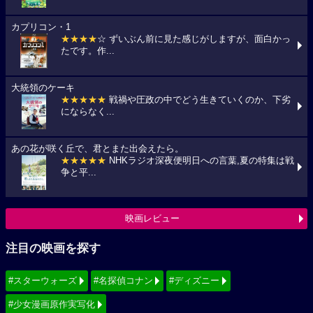
カプリコン・1
★★★★
☆ ずいぶん前に見た感じがしますが、面白かっ
たです。作...
大統領のケーキ
★★★★★
戦禍や圧政の中でどう生きていくのか、下劣
にならなく...
あの花が咲く丘で、君とまた出会えたら。
★★★★★
NHKラジオ深夜便明日への言葉,夏の特集は戦
争と平...
映画レビュー
注目の映画を探す
#スターウォーズ
#名探偵コナン
#ディズニー
#少女漫画原作実写化