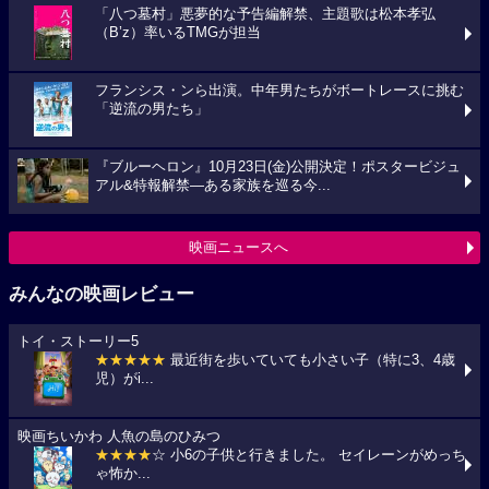
「八つ墓村」悪夢的な予告編解禁、主題歌は松本孝弘
（B’z）率いるTMGが担当
フランシス・ンら出演。中年男たちがボートレースに挑む
「逆流の男たち」
『ブルーヘロン』10月23日(金)公開決定！ポスタービジュ
アル&特報解禁―ある家族を巡る今...
映画ニュースへ
みんなの映画レビュー
トイ・ストーリー5
★★★★★
最近街を歩いていても小さい子（特に3、4歳
児）がi...
映画ちいかわ 人魚の島のひみつ
★★★★
☆ 小6の子供と行きました。 セイレーンがめっち
ゃ怖か...