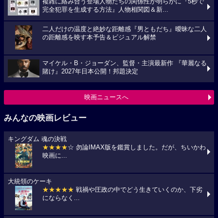
複雑に絡み合う登場人物たちの関係性が明らかに『5秒で
完全犯罪を生成する方法』人物相関図＆新...
二人だけの温度と絶妙な距離感『男ともだち』曖昧な二人
の距離感を映す本予告＆ビジュアル解禁
マイケル・B・ジョーダン、監督・主演最新作 『華麗なる
賭け』2027年日本公開！邦題決定
映画ニュースへ
みんなの映画レビュー
キングダム 魂の決戦
★★★★
☆ 勿論IMAX版を鑑賞しました。だが、ちいかわ
映画に...
大統領のケーキ
★★★★★
戦禍や圧政の中でどう生きていくのか、下劣
にならなく...