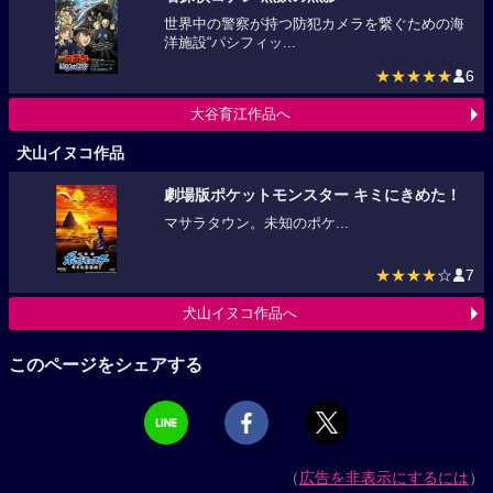
世界中の警察が持つ防犯カメラを繋ぐための海
洋施設“パシフィッ...
★★★★★
6
大谷育江作品へ
犬山イヌコ作品
劇場版ポケットモンスター キミにきめた！
マサラタウン。未知のポケ...
★★★★
☆
7
犬山イヌコ作品へ
このページをシェアする
（
広告を非表示にするには
）