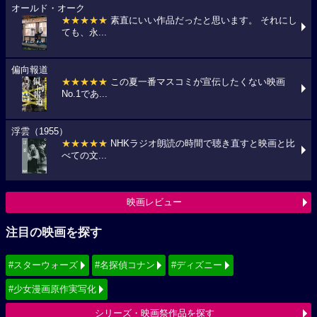
オールド・オーク
★★★★★
素直にいい作品だったと思います。 それにし
ても、永...
偏向報道
★★★★★
この夏一番マスコミが宣伝したくない映画
No.1であ...
浮雲（1955）
★★★★★
NHKラジオ朗読の時間で聴き直すと映画と比
べての文...
映画レビュー
注目の映画を探す
#スターウォーズ
#名探偵コナン
#ディズニー
#少女漫画原作実写化
シリーズ・映画祭作品を探す