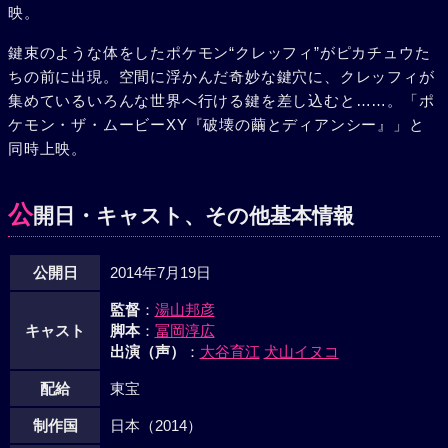
映。
鍵束のような体をしたポケモン“クレッフィ”がピカチュウた
ちの前に出現。空間に浮かんだ奇妙な鍵穴に、クレッフィが
集めているいろんな世界へ行ける鍵を差し込むと……。「ポ
ケモン・ザ・ムービーXY『破壊の繭とディアンシー』」と
同時上映。
公
開日・キャスト、その他基本情報
公開日
2014年7月19日
監督
：
湯山邦彦
キャスト
脚本
：
冨岡淳広
出演（声）
：
大谷育江
犬山イヌコ
配給
東宝
制作国
日本（2014）