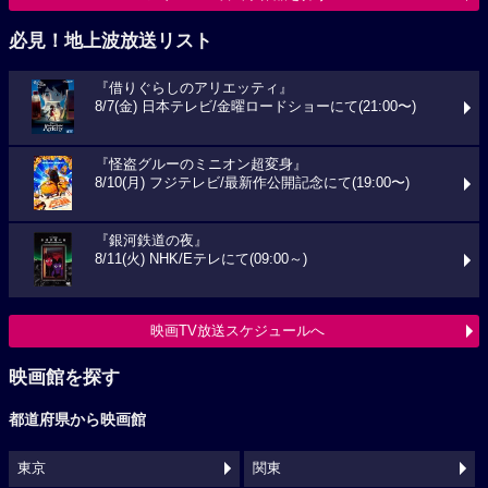
必見！地上波放送リスト
『借りぐらしのアリエッティ』
8/7(金) 日本テレビ/金曜ロードショーにて(21:00〜)
『怪盗グルーのミニオン超変身』
8/10(月) フジテレビ/最新作公開記念にて(19:00〜)
『銀河鉄道の夜』
8/11(火) NHK/Eテレにて(09:00～)
映画TV放送スケジュールへ
映画館を探す
都道府県から映画館
東京
関東