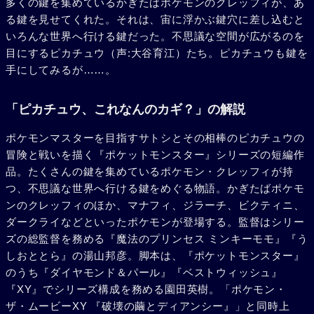
多くの鍵を集めているかぎたばポケモンのクレッフィが、あ
る鍵を見せてくれた。それは、宙に浮かぶ鍵穴に差し込むと
いろんな世界へ行ける鍵だった。不思議な空間が広がるのを
目にするピカチュウ（声:大谷育江）たち。ピカチュウも鍵を
手にしてみるが……。
「ピカチュウ、これなんのカギ？」の解説
ポケモンマスターを目指すサトシとその相棒のピカチュウの
冒険と戦いを描く『ポケットモンスター』シリーズの短編作
品。たくさんの鍵を集めているポケモン・クレッフィが持
つ、不思議な世界へ行ける鍵をめぐる物語。かぎたばポケモ
ンのクレッフィのほか、マナフィ、ジラーチ、ビクティニ、
ダークライなどといったポケモンが登場する。監督はシリー
ズの総監督を務める『魔法のプリンセス ミンキーモモ』『う
しおととら』の湯山邦彦。脚本は、『ポケットモンスター』
のうち『ダイヤモンド＆パール』『ベストウィッシュ』
『XY』でシリーズ構成を務める園田英樹。「ポケモン・
ザ・ムービーXY 『破壊の繭とディアンシー』」と同時上