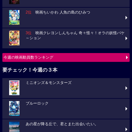
2位
映画ちいかわ 人魚の島のひみつ
3位
映画クレヨンしんちゃん 奇々怪々！オラの妖怪バケ
～ション
今週の映画動員数ランキング
要チェック！今週の３本
ミニオンズ＆モンスターズ
ブルーロック
あの星が降る丘で、君とまた出会いたい。