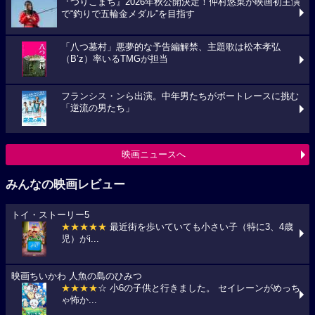
『つりこまち』2026年秋公開決定！仲村悠菜が映画初主演
で“釣りで五輪金メダル”を目指す
「八つ墓村」悪夢的な予告編解禁、主題歌は松本孝弘
（B’z）率いるTMGが担当
フランシス・ンら出演。中年男たちがボートレースに挑む
「逆流の男たち」
映画ニュースへ
みんなの映画レビュー
トイ・ストーリー5
★★★★★
最近街を歩いていても小さい子（特に3、4歳
児）がi...
映画ちいかわ 人魚の島のひみつ
★★★★
☆ 小6の子供と行きました。 セイレーンがめっち
ゃ怖か...