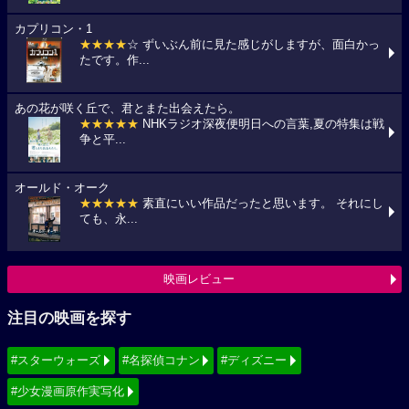
カプリコン・1
★★★★
☆ ずいぶん前に見た感じがしますが、面白かっ
たです。作...
あの花が咲く丘で、君とまた出会えたら。
★★★★★
NHKラジオ深夜便明日への言葉,夏の特集は戦
争と平...
オールド・オーク
★★★★★
素直にいい作品だったと思います。 それにし
ても、永...
映画レビュー
注目の映画を探す
#スターウォーズ
#名探偵コナン
#ディズニー
#少女漫画原作実写化