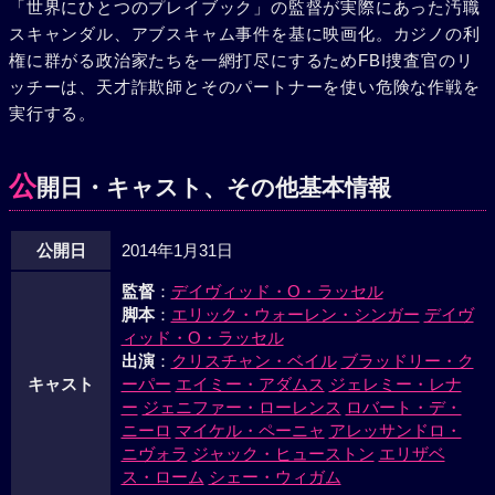
「世界にひとつのプレイブック」の監督が実際にあった汚職
スキャンダル、アブスキャム事件を基に映画化。カジノの利
権に群がる政治家たちを一網打尽にするためFBI捜査官のリ
ッチーは、天才詐欺師とそのパートナーを使い危険な作戦を
実行する。
公
開日・キャスト、その他基本情報
公開日
2014年1月31日
監督
：
デイヴィッド・O・ラッセル
脚本
：
エリック・ウォーレン・シンガー
デイヴ
ィッド・O・ラッセル
出演
：
クリスチャン・ベイル
ブラッドリー・ク
キャスト
ーパー
エイミー・アダムス
ジェレミー・レナ
ー
ジェニファー・ローレンス
ロバート・デ・
ニーロ
マイケル・ペーニャ
アレッサンドロ・
ニヴォラ
ジャック・ヒューストン
エリザベ
ス・ローム
シェー・ウィガム