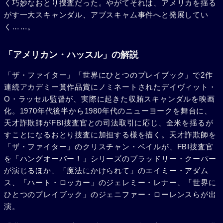
く巧妙なおとり捜査だった。やがてそれは、アメリカを揺る
がす一大スキャンダル、アブスキャム事件へと発展してい
く……。
「アメリカン・ハッスル」の解説
「ザ・ファイター」「世界にひとつのプレイブック」で2作
連続アカデミー賞作品賞にノミネートされたデイヴィット・
O・ラッセル監督が、実際に起きた収賄スキャンダルを映画
化。1970年代後半から1980年代のニューヨークを舞台に、
天才詐欺師がFBI捜査官との司法取引に応じ、全米を揺るが
すことになるおとり捜査に加担する様を描く。天才詐欺師を
「ザ・ファイター」のクリスチャン・ベイルが、FBI捜査官
を「ハングオーバー！」シリーズのブラッドリー・クーパー
が演じるほか、「魔法にかけられて」のエイミー・アダム
ス、「ハート・ロッカー」のジェレミー・レナー、「世界に
ひとつのプレイブック」のジェニファー・ローレンスらが出
演。