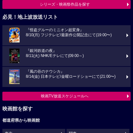
シリーズ・映画祭作品を探す
必見！地上波放送リスト
『怪盗グルーのミニオン超変身』
8/10(月) フジテレビ/最新作公開記念にて(19:00〜)
『銀河鉄道の夜』
8/11(火) NHK/Eテレにて(09:00～)
『風の谷のナウシカ』
8/14(金) 日本テレビ/金曜ロードショーにて(21:00〜)
映画TV放送スケジュールへ
映画館を探す
都道府県から映画館