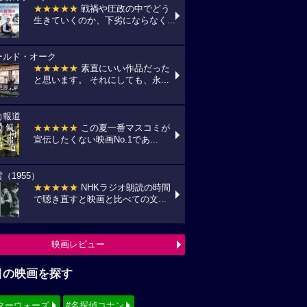
★★★★★
戦禍や圧政の中でどう
生きていくのか、下劣にならなく...
ールド・オーク
★★★★★
素直にいい作品だった
と思います。 それにしても、永...
向報道
★★★★★
この夏一番マスコミが
宣伝したくない映画No.1であ...
（1955）
★★★★★
NHKラジオ朗読の時間
で聴き直すと映画と比べての文...
映画レビュー
目の映画を探す
ターウォーズ
#名探偵コナン