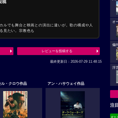
の投稿
オ
カルでも舞台と映画との演出に違いが。歌の構成や人
る見たい。宗教色も
偏
レビューを投稿する
最終更新日：2026-07-29 11:48:15
浮雲
セル・クロウ作品
アン・ハサウェイ作品
注
#ス