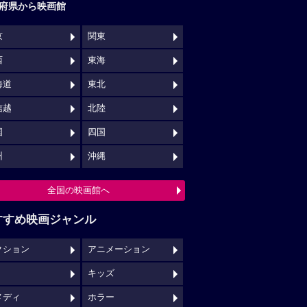
府県から映画館
京
関東
西
東海
海道
東北
信越
北陸
国
四国
州
沖縄
全国の映画館へ
すすめ映画ジャンル
クション
アニメーション
キッズ
メディ
ホラー