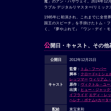
魔」のアン・ハサウェイ。2024年1
ラブル デジタルリマスター/リミッ
1985年に初演され、これまでに全世
国王のスピーチ」を手掛けたトム・フ
く、『夢やぶれて』『ワン・デイ・モ
公
開日・キャスト、その他
公開日
2012年12月21日
監督
：
トム・フーパー
脚本
：
クロード=ミシェ
レッツマー
ウィリアム
キャスト
原作
：
ヴィクトル・ユー
出演
：
ヒュー・ジャック
イフライド
エディ・レ
ヘレナ・ボナム=カータ
配給
東宝東和