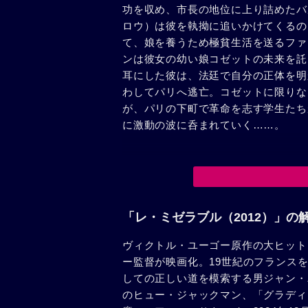
功を収め、市長の地位に上り詰めたバ
ロウ）は彼を執拗に追いかけてくるの
て、娘を養うため極貧生活を送るファ
ンは彼女の幼い娘コゼットの未来を託
耳にした彼は、法廷で自分の正体を明
わしてパリへ逃亡。コゼットに限りな
が、パリの下町で革命を志す学生たち
に激動の波に呑まれていく……。
「レ・ミゼラブル（2012）」の
ヴィクトル・ユーゴー原作の大ヒット
ー監督が映画化。19世紀のフランス
しての正しい道を模索する男ジャン・
のヒュー・ジャックマン、「グラディ