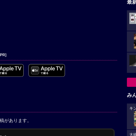
最
[PR]
み
キ
投稿があります。
大