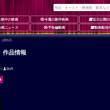
上映中の映画
今週の新作映画
近日公開
映画ニュース
予告編動画
動画配信
2012）
） 作品情報
☆
36件