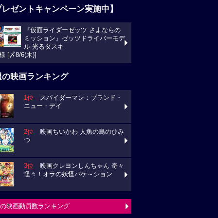
プレゼントキャンペーン実施中】
『仮面ライダーゼッツ さよならの
ミッション』ゼッツドライバーモデ
ル 光るタスキ
様 [〆8/6(木)]
週の映画ランキング
1位
スパイダーマン：ブランド・
ニュー・デイ
2位
映画ちいかわ 人魚の島のひみ
つ
3位
映画クレヨンしんちゃん 奇々
怪々！オラの妖怪バケ～ション
の映画動員数ランキング