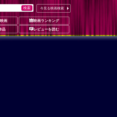
今見る映画検索
の映画
映画ランキング
作品
レビューを読む