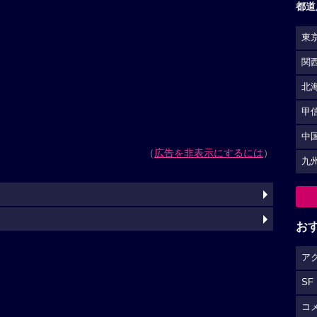
都道
東
関
北
甲
中
（
広告を非表示にするには
）
九
お
ア
SF
コ