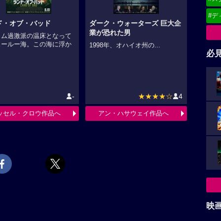
#デ
ド・オブ・バッド
ダーク・ウォーターズ 巨大企
業が恐れた男
ラム過激派の温床となって
スールー海。この海に浮か
1998年、オハイオ州の...
必
.
-
★★★★☆
4
ッセル・クロウ作品へ
アン・ハサウェイ作品へ
映