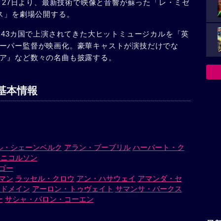
2月27日より、最新技術で映像と音響が蘇った「レ・ミゼ
クス」を劇場公開する。
界43カ国で上演されてきた大ヒットミュージカルを「英
ーパー監督が映画化。豪華キャストが演技だけでな
ア』など数々の名曲も披露する。
基本情報
ル・シェーンベルク
アラン・ブーブリル
ハーバート・ク
・ニコルソン
ゴー
マン
ラッセル・クロウ
アン・ハサウェイ
アマンダ・セ
ッドメイン
アーロン・トゥヴェイト
サマンサ・バークス
ー
サシャ・バロン・コーエン