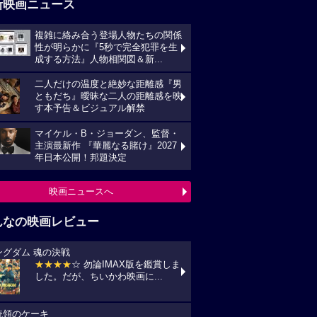
新映画ニュース
複雑に絡み合う登場人物たちの関係
性が明らかに『5秒で完全犯罪を生
成する方法』人物相関図＆新...
二人だけの温度と絶妙な距離感『男
ともだち』曖昧な二人の距離感を映
す本予告＆ビジュアル解禁
マイケル・B・ジョーダン、監督・
主演最新作 『華麗なる賭け』2027
年日本公開！邦題決定
映画ニュースへ
んなの映画レビュー
ングダム 魂の決戦
★★★★
☆ 勿論IMAX版を鑑賞しま
した。だが、ちいかわ映画に...
統領のケーキ