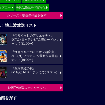
ィズニー
#少女漫画原作実写化
シリーズ・映画祭作品を探す
見！地上波放送リスト
『借りぐらしのアリエッティ』
8/7(金) 日本テレビ/金曜ロードショ
ーにて(21:00〜)
『怪盗グルーのミニオン超変身』
8/10(月) フジテレビ/最新作公開記
念にて(19:00〜)
『銀河鉄道の夜』
8/11(火) NHK/Eテレにて(09:00～)
映画TV放送スケジュールへ
画館を探す