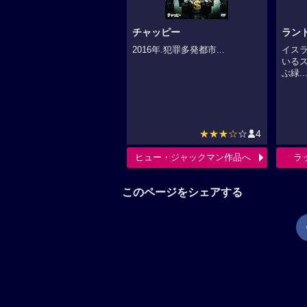
チャッピー
ラン
2016年.犯罪多発都市...
イス
いる
ぶ緑..
★★★☆
☆
4
ヒュー・ジャックマン作品へ
ラ
このページをシェアする