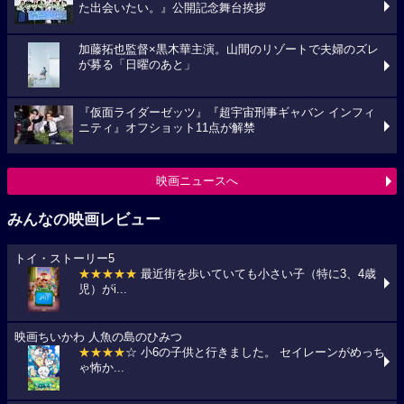
た出会いたい。』公開記念舞台挨拶
加藤拓也監督×黒木華主演。山間のリゾートで夫婦のズレ
が募る「日曜のあと」
『仮面ライダーゼッツ』『超宇宙刑事ギャバン インフィ
ニティ』オフショット11点が解禁
映画ニュースへ
みんなの映画レビュー
トイ・ストーリー5
★★★★★
最近街を歩いていても小さい子（特に3、4歳
児）がi...
映画ちいかわ 人魚の島のひみつ
★★★★
☆ 小6の子供と行きました。 セイレーンがめっち
ゃ怖か...