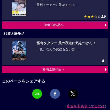
飲料メーカーに勤めるキャ...
★★★☆
☆
9
DAIGO作品へ
杉浦太陽作品
怪奇タクシー 風の夜道に気をつけろ！
一見、なんの変哲もない自...
-
杉浦太陽作品へ
このページをシェアする
（
広告を非表示にするには
）