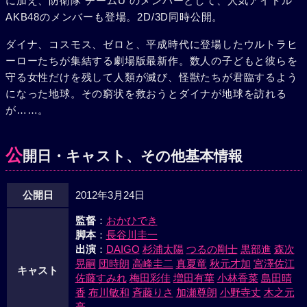
に加え、防衛隊“チームU”のメンバーとして、人気アイドル
現す。ついにその魔の手が、残された子どもたちに迫
AKB48のメンバーも登場。2D/3D同時公開。
る……！
ダイナ、コスモス、ゼロと、平成時代に登場したウルトラヒ
ーローたちが集結する劇場版最新作。数人の子どもと彼らを
守る女性だけを残して人類が滅び、怪獣たちが君臨するよう
になった地球。その窮状を救おうとダイナが地球を訪れる
が……。
公
開日・キャスト、その他基本情報
公開日
2012年3月24日
監督
：
おかひでき
脚本
：
長谷川圭一
出演
：
DAIGO
杉浦太陽
つるの剛士
黒部進
森次
晃嗣
団時朗
高峰圭二
真夏竜
秋元才加
宮澤佐江
キャスト
佐藤すみれ
梅田彩佳
増田有華
小林香菜
島田晴
香
布川敏和
斉藤りさ
加瀬尊朗
小野寺丈
木之元
亮