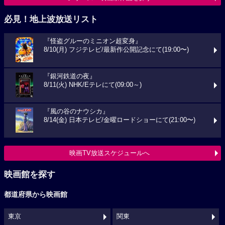
必見！地上波放送リスト
『怪盗グルーのミニオン超変身』
8/10(月) フジテレビ/最新作公開記念にて(19:00〜)
『銀河鉄道の夜』
8/11(火) NHK/Eテレにて(09:00～)
『風の谷のナウシカ』
8/14(金) 日本テレビ/金曜ロードショーにて(21:00〜)
映画TV放送スケジュールへ
映画館を探す
都道府県から映画館
東京
関東