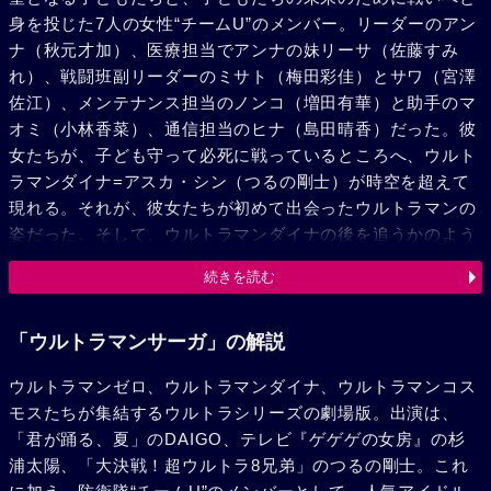
身を投じた7人の女性“チームU”のメンバー。リーダーのアン
ナ（秋元才加）、医療担当でアンナの妹リーサ（佐藤すみ
れ）、戦闘班副リーダーのミサト（梅田彩佳）とサワ（宮澤
佐江）、メンテナンス担当のノンコ（増田有華）と助手のマ
オミ（小林香菜）、通信担当のヒナ（島田晴香）だった。彼
女たちが、子ども守って必死に戦っているところへ、ウルト
ラマンダイナ=アスカ・シン（つるの剛士）が時空を超えて
現れる。それが、彼女たちが初めて出会ったウルトラマンの
姿だった。そして、ウルトラマンダイナの後を追うかのよう
に、ウルトラマンコスモス=春野ムサシ（杉浦太陽）とウル
続きを読む
トラマンゼロも、自分たちの宇宙から時空を超えて、この地
球に駆けつける。ウルトラマンゼロは、他の時空から紛れ込
んでしまったタイガ・ノゾム（DAIGO）が、瀕死の重傷を
「ウルトラマンサーガ」の解説
負いながらも、危機に陥った子どもを守った勇気ある行動に
ウルトラマンゼロ、ウルトラマンダイナ、ウルトラマンコス
共感して、彼と一心同体になる。しかし、ウルトラマンの力
モスたちが集結するウルトラシリーズの劇場版。出演は、
を手にしたことを素直に受け入れられないタイガ。そんな
「君が踊る、夏」のDAIGO、テレビ『ゲゲゲの女房』の杉
中、チームUのメンバーと合流したタイガとムサシの前に、
浦太陽、「大決戦！超ウルトラ8兄弟」のつるの剛士。これ
地球を支配する邪悪な侵略者、触角宇宙人バット星人が姿を