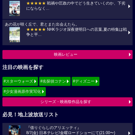
★★★★★
戦禍や圧政の中でどう生きていくのか、下劣
にならなく...
あの花が咲く丘で、君とまた出会えたら。
★★★★★
NHKラジオ深夜便明日への言葉,夏の特集は戦
争と平...
映画レビュー
注目の映画を探す
#スターウォーズ
#名探偵コナン
#ディズニー
#少女漫画原作実写化
シリーズ・映画祭作品を探す
必見！地上波放送リスト
『借りぐらしのアリエッティ』
8/7(金) 日本テレビ/金曜ロードショーにて(21:00〜)