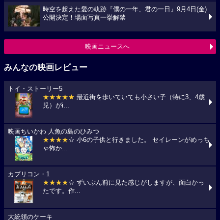
時空を超えた愛の軌跡『僕の一年、君の一日』9月4日(金)
公開決定！場面写真一挙解禁
映画ニュースへ
みんなの映画レビュー
トイ・ストーリー5
★★★★★
最近街を歩いていても小さい子（特に3、4歳
児）がi...
映画ちいかわ 人魚の島のひみつ
★★★★
☆ 小6の子供と行きました。 セイレーンがめっち
ゃ怖か...
カプリコン・1
★★★★
☆ ずいぶん前に見た感じがしますが、面白かっ
たです。作...
大統領のケーキ