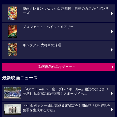
映画クレヨンしんちゃん 超華麗！灼熱のカスカベダンサ
ーズ
プロジェクト・ヘイル・メアリー
キングダム 大将軍の帰還
動画配信作品をチェック
最新映画ニュース
『4アウト ─もう一度、プレイボール─』物語のはじまり
を感じる場面写真が到着！スポーツイベ...
＜生成 AI＞と一緒に完成披露試写会を開催!?『5秒で完全
犯罪を生成する方法』