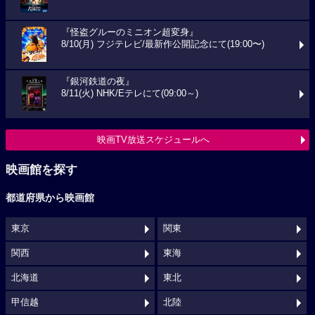
『怪盗グルーのミニオン超変身』
8/10(月) フジテレビ/最新作公開記念にて(19:00〜)
『銀河鉄道の夜』
8/11(火) NHK/Eテレにて(09:00～)
映画TV放送スケジュールへ
映画館を探す
都道府県から映画館
東京
関東
関西
東海
北海道
東北
甲信越
北陸