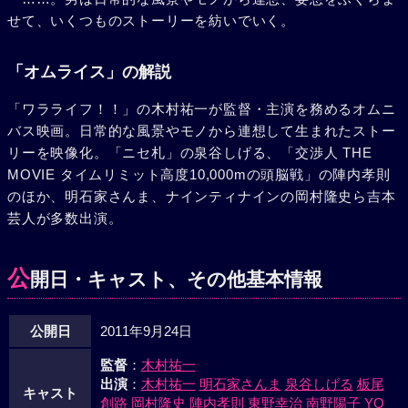
せて、いくつものストーリーを紡いでいく。
「オムライス」の解説
「ワラライフ！！」の木村祐一が監督・主演を務めるオムニ
バス映画。日常的な風景やモノから連想して生まれたストー
リーを映像化。「ニセ札」の泉谷しげる、「交渉人 THE
MOVIE タイムリミット高度10,000mの頭脳戦」の陣内孝則
のほか、明石家さんま、ナインティナインの岡村隆史ら吉本
芸人が多数出演。
公
開日・キャスト、その他基本情報
公開日
2011年9月24日
監督
：
木村祐一
出演
：
木村祐一
明石家さんま
泉谷しげる
板尾
キャスト
創路
岡村隆史
陣内孝則
東野幸治
南野陽子
YO