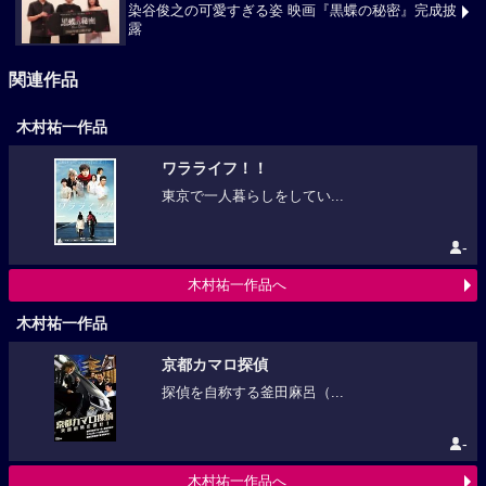
染谷俊之の可愛すぎる姿 映画『黒蝶の秘密』完成披
露
関連作品
木村祐一作品
ワラライフ！！
東京で一人暮らしをしてい...
-
木村祐一作品へ
木村祐一作品
京都カマロ探偵
探偵を自称する釜田麻呂（...
-
木村祐一作品へ