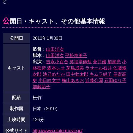
ど。
ぎ、高野家では鉄郎のことが話題に上がることもなくなって
いたが、吟子は密かに大阪の警察に捜索願を出していた。そ
んな中、鉄郎が救急車で病院に運ばれたという連絡が入る。
公
開日・キャスト、その他基本情報
吟子は急遽大阪に向かうが、鉄郎の身体中にガンが転移、余
命数ヶ月との報告を受ける……。
公開日
2010年1月30日
監督
：
山田洋次
脚本
：
山田洋次
平松恵美子
出演
：
吉永小百合
笑福亭鶴瓶
蒼井優
加瀬亮
小
キャスト
林稔侍
森本レオ
芽島成美
ラサール石井
佐藤蛾
次郎
池乃めだか
田中壮太郎
キムラ緑子
笹野高
史
小日向文世
横山あきお
近藤公園
石田ゆり子
加藤治子
配給
松竹
制作国
日本（2010）
上映時間
126分
公式サイト
http://www.ototo-movie.jp/