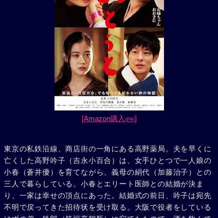
[Amazon購入
]
(PR)
東京の私鉄沿線、商店街の一角にある高野薬局。夫を早くに
亡くした高野吟子（吉永小百合）は、女手ひとつで一人娘の
小春（蒼井優）を育てながら、義母の絹代（加藤治子）との
三人で暮らしている。小春とエリート医師との結婚が決ま
り、一家は幸せの頂点にあった。結婚式の前日、吟子は宛先
不明で戻ってきた招待状を受け取る。大阪で役者をしている