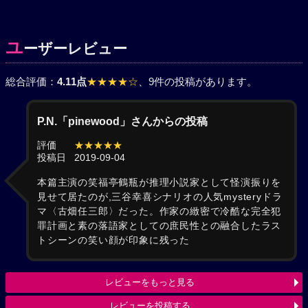
ユ
ーザーレビュー
総合評価：
4.11点
★★★★☆
、9件の投稿があります。
P.N.「pinewood」さんからの投稿
評価
★★★★★
投稿日
2019-09-04
本篇主演の笑福亭鶴瓶が推理小説家として怪演振りを
見せて居たのが,三谷幸喜シナリオの人気mysteryドラ
マ〈古畑任三郎〉だった。作家の緻密で冷酷な完全犯
罪計画と素の落語家としての庶民性との融合したラス
トシーンの笑い顔が印象に残った
レビューをもっと見る
レビューを投稿する