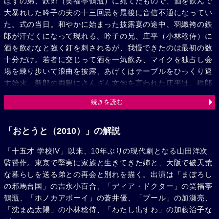
はずの弟、鉄郎（笑福亭鶴瓶）に宛てたもので、酒を飲んで
大暴れした吟子の夫の十三回忌を最後に音信不通になってい
た。式の当日。和やかに始まった披露宴の途中、羽織袴の鉄
郎が汗だくになって現れる。吟子の兄、庄平（小林稔侍）に
酒を飲むなと強く釘を刺されるが、我慢できたのは最初の数
十分だけ。若者に交じって酒を一気飲み、マイクを独占し会
場を練り歩いて浪曲を披露、あげくはテーブルをひっくり返
す始末。新郎の両親にさんざん文句を言われた庄平は、鉄郎
と縁を切ると宣言する。翌朝、吟子は鉄郎に、大阪に帰る電
続きを読む
車賃をそっと渡し見送った……。小春の結婚生活は長くは続
かなかった。育った環境の違い、夫の多忙、そしておそらく
は鉄郎の件も。やがて離婚が成立、再び高野家で三人暮らし
「おとうと（2010）」の解説
が始まる。ある夏の日、鉄郎の恋人だという女性が高野薬局
「十五才 学校IV」以来、10年ぶりの現代劇となる山田洋次
にやってきた。鉄郎直筆の借用書を見せ、鉄郎と連絡が取れ
監督作。東京で堅実に家族と生きてきた姉と、大阪で破天荒
ず困惑する彼女を哀れに思い、吟子はなけなしの預金を引き
な暮らしを送る弟との再会と別れを描く。出演は「まぼろし
出すと全額を手渡す。ほどなく、鉄郎が東京に現れた。吟子
の邪馬台国」の吉永小百合、「ディア・ドクター」の笑福亭
の様子から全てを察した鉄郎は言い訳をするが、その不誠実
鶴瓶、「ホノカアボーイ」の蒼井優、「プール」の加瀬亮、
な言動に、吟子は鉄郎との絶縁を言い渡す。それ以来、鉄郎
「沈まぬ太陽」の小林稔侍、「わたし出すわ」の加藤治子な
の消息はぷっつりと途絶えてしまった。穏やかな日々が過