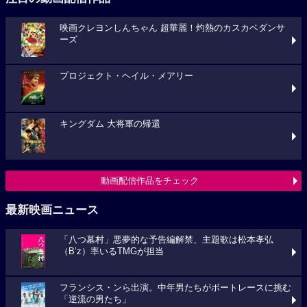
映画クレヨンしんちゃん 超華麗！灼熱のカスカベダンサ
ーズ
プロジェクト・ヘイル・メアリー
キングダム 大将軍の帰還
動画配信作品をチェック
最新映画ニュース
「八つ墓村」悪夢的な予告編解禁、主題歌は松本孝弘
（B’z）率いるTMGが担当
フランシス・ンら出演。中年男たちがボートレースに挑む
「逆流の男たち」