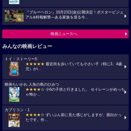
『ブルーヘロン』10月23日(金)公開決定！ポスタービジュ
アル&特報解禁―ある家族を巡る今...
映画ニュースへ
みんなの映画レビュー
トイ・ストーリー5
★★★★★
最近街を歩いていても小さい子（特に3、4歳
児）がi...
映画ちいかわ 人魚の島のひみつ
★★★★
☆ 小6の子供と行きました。 セイレーンがめっち
ゃ怖か...
カプリコン・1
★★★★
☆ ずいぶん前に見た感じがしますが、面白かっ
たです。作...