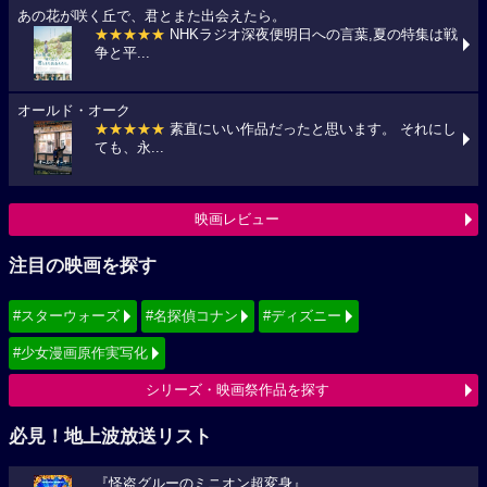
あの花が咲く丘で、君とまた出会えたら。
★★★★★
NHKラジオ深夜便明日への言葉,夏の特集は戦
争と平...
オールド・オーク
★★★★★
素直にいい作品だったと思います。 それにし
ても、永...
映画レビュー
注目の映画を探す
#スターウォーズ
#名探偵コナン
#ディズニー
#少女漫画原作実写化
シリーズ・映画祭作品を探す
必見！地上波放送リスト
『怪盗グルーのミニオン超変身』