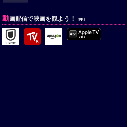
動
画配信で映画を観よう！
[PR]