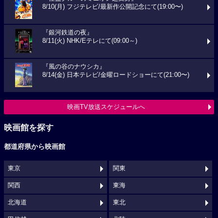
8/10(月) フジテレビ/最新作公開記念にて(19:00〜)
『銀河鉄道の夜』
8/11(火) NHK/Eテレにて(09:00～)
『風の谷のナウシカ』
8/14(金) 日本テレビ/金曜ロードショーにて(21:00〜)
映画TV放送スケジュールへ
映画館を探す
都道府県から映画館
東京
関東
関西
東海
北海道
東北