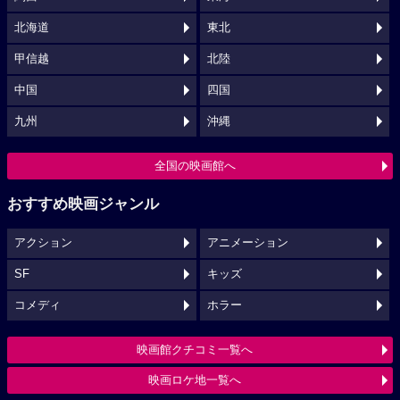
北海道
東北
甲信越
北陸
中国
四国
九州
沖縄
全国の映画館へ
おすすめ映画ジャンル
アクション
アニメーション
SF
キッズ
コメディ
ホラー
映画館クチコミ一覧へ
映画ロケ地一覧へ