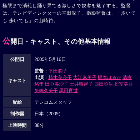
極限まで消耗し踊り果てる激しさで観客を魅了する。監督
してやまない。名カメラマン・山崎裕が撮影監督を務め、舞
は、テレビディレクターの平田潤子。撮影監督は、「歩いて
台収録としては異例となる手持ちカメラも駆使し、エロティ
も 歩いても」の山崎裕。
ックでエモーショナルなカメラワークを実現している。出演
者の繊細な動きや表情もとらえ、舞台とは違った視点で、
BATIKの魅力を余すところなく伝える。
公
開日・キャスト、その他基本情報
公開日
2009年5月16日
監督
：
平田潤子
出演
：
植木美奈子
大江麻美子
梶本はるか
清家
キャスト
悠圭
田中美沙子
土井唯起子
西田弥生
松室美香
矢嶋久美子
黒田育世
配給
テレコムスタッフ
制作国
日本（2009）
上映時間
88分