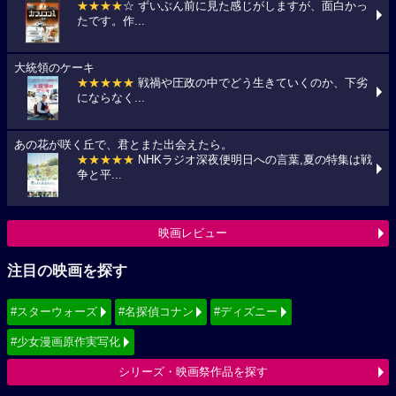
★★★★
☆ ずいぶん前に見た感じがしますが、面白かっ
たです。作...
大統領のケーキ
★★★★★
戦禍や圧政の中でどう生きていくのか、下劣
にならなく...
あの花が咲く丘で、君とまた出会えたら。
★★★★★
NHKラジオ深夜便明日への言葉,夏の特集は戦
争と平...
映画レビュー
注目の映画を探す
#スターウォーズ
#名探偵コナン
#ディズニー
#少女漫画原作実写化
シリーズ・映画祭作品を探す