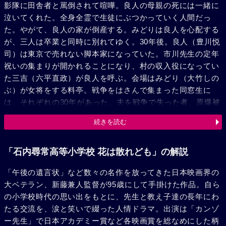
影隊に田舎者と罵倒されて喧嘩。良人の母親の死には一緒に
泣いてくれた。全身全霊で生徒にぶつかっていく人間だっ
た。やがて、良人の家が倒産する。みどりは良人を心配する
が、三人は卒業と同時に別れてゆく。30年後。良人（豊川悦
司）は東京で売れない脚本家になっていた。市川先生の定年
祝いの集まりが開かれることになり、村の収入役になってい
た三吉（六平直政）が良人を呼ぶ。会場はみどり（大竹しの
ぶ）が女将をする料亭。戦争をはさんで集まった同窓生に
は、それぞれの30年があった。夫を戦争で失った者、原爆被
爆に今も苦しむ者…。語っても語り尽くせない人生に良人は
続きを読む
圧倒され、自分の不甲斐なさを思わずにはいられなかった。
その夜、良人はみどりから、何も告げずに村を去った理由を
問い詰められる。そして、二人は夜の海で関係を持つ。定年
「石内尋常高等小学校 花は散れども」の解説
と同時に小学校の目の前に家を借りた先生。教職を離れて
「午後の遺言状」など数々の名作を放ってきた日本映画界の
も、生徒たちの声を聞くことを楽しみにしていたのだ。だが
大ベテラン、新藤兼人監督が95歳にして手掛けた作品。自ら
5年後、脳梗塞に倒れる。病床に駆けつけた良人を、呂律が
の小学校時代の思い出をもとに、先生と教え子達の長年にわ
回らない口で“オマエノドラマヲミテイル、エエモノカケ”と
たる交流を、涙と笑いで綴った人情ドラマ。出演は「カンゾ
逆に励ます。だが、闘病の甲斐もなく、やがて亡くなる。良
ー先生」で日本アカデミー賞など各映画賞を総なめにした柄
人はみどりに結婚を申し込むが、みどりは“あなたは脚本家