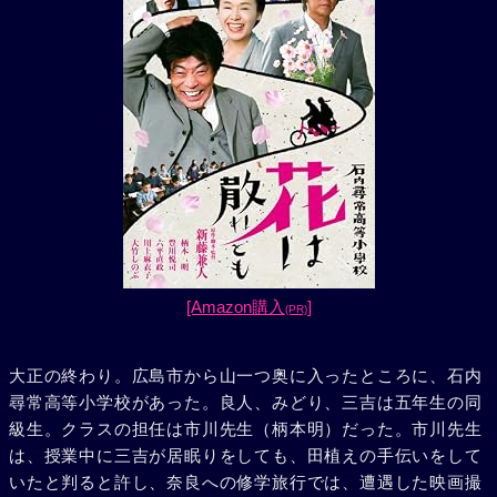
[Amazon購入
]
(PR)
大正の終わり。広島市から山一つ奥に入ったところに、石内
尋常高等小学校があった。良人、みどり、三吉は五年生の同
級生。クラスの担任は市川先生（柄本明）だった。市川先生
は、授業中に三吉が居眠りをしても、田植えの手伝いをして
いたと判ると許し、奈良への修学旅行では、遭遇した映画撮