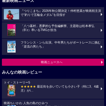
最新映画ニュース
『つりこまち』2026年秋公開決定！仲村悠菜が映画初主演
で“釣りで五輪金メダル”を目指す
「八つ墓村」悪夢的な予告編解禁、主題歌は松本孝弘
（B’z）率いるTMGが担当
フランシス・ンら出演。中年男たちがボートレースに挑む
「逆流の男たち」
映画ニュースへ
みんなの映画レビュー
トイ・ストーリー5
★★★★★
最近街を歩いていても小さい子（特に3、4歳
児）がi...
映画ちいかわ 人魚の島のひみつ