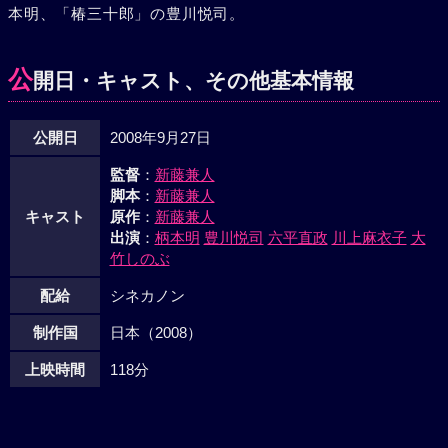
本明、「椿三十郎」の豊川悦司。
でしょう。田舎の料亭の主人になるのか”と拒絶。そして良
人は一人東京に帰ってゆくのだった。
公
開日・キャスト、その他基本情報
公開日
2008年9月27日
監督
：
新藤兼人
脚本
：
新藤兼人
キャスト
原作
：
新藤兼人
出演
：
柄本明
豊川悦司
六平直政
川上麻衣子
大
竹しのぶ
配給
シネカノン
制作国
日本（2008）
上映時間
118分