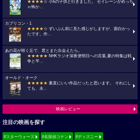
★★★★
☆ 小6の子供と行きました。 セイレーンがめっち
ゃ怖か...
カプリコン・1
★★★★
☆ ずいぶん前に見た感じがしますが、面白かっ
たです。作...
あの花が咲く丘で、君とまた出会えたら。
★★★★★
NHKラジオ深夜便明日への言葉,夏の特集は戦
争と平...
オールド・オーク
★★★★★
素直にいい作品だったと思います。 それにし
ても、永...
映画レビュー
注目の映画を探す
#スターウォーズ
#名探偵コナン
#ディズニー