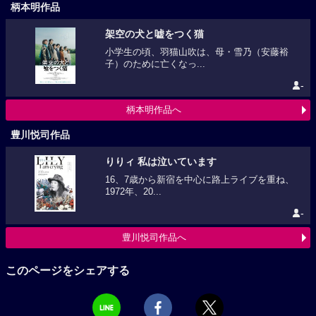
柄本明作品
架空の犬と嘘をつく猫
小学生の頃、羽猫山吹は、母・雪乃（安藤裕
子）のために亡くなっ...
-
柄本明作品へ
豊川悦司作品
りりィ 私は泣いています
16、7歳から新宿を中心に路上ライブを重ね、
1972年、20...
-
豊川悦司作品へ
このページをシェアする