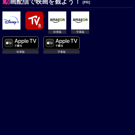
動
画配信で映画を観よう！
[PR]
吹替版
字幕版
吹替版
字幕版