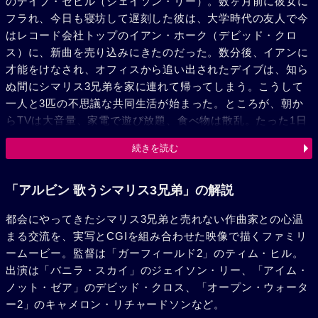
のデイブ・セビル（ジェイソン・リー）。数ヶ月前に彼女に
フラれ、今日も寝坊して遅刻した彼は、大学時代の友人で今
はレコード会社トップのイアン・ホーク（デビッド・クロ
ス）に、新曲を売り込みにきたのだった。数分後、イアンに
才能をけなされ、オフィスから追い出されたデイブは、知ら
ぬ間にシマリス3兄弟を家に連れて帰ってしまう。こうして
一人と3匹の不思議な共同生活が始まった。ところが、朝か
らTVは大音量、家電で遊び放題、食べ物は散乱。たった1日
でアルビンたちはデイブの家も生活もめちゃくちゃにしてし
続きを読む
まい、おまけに元ガールフレンドのクレア（キャメロン・リ
チャードソン）との復縁のチャンスも台無しにしてしまう。
そんな中、デイブは3兄弟が言葉をしゃべり、歌も歌えるこ
「アルビン 歌うシマリス3兄弟」の解説
とを知り、デイブ自身の曲をシマリスたちに歌わせようと思
都会にやってきたシマリス3兄弟と売れない作曲家との心温
いつく。すると、今まで売れなかった曲は大ヒット。歌って
まる交流を、実写とCGIを組み合わせた映像で描くファミリ
踊るキュートなシマリス3兄弟は、一気にスーパースターダ
ームービー。監督は「ガーフィールド2」のティム・ヒル。
ムへと駆け上がり、デイブと3兄弟はいつしか家族のような
出演は「バニラ・スカイ」のジェイソン・リー、「アイム・
関係になっていった。しかし、イアンのたくらみによって、
ノット・ゼア」のデビッド・クロス、「オープン・ウォータ
デイブと3匹の仲は引き裂かれてしまう。ヒットチャートを
ー2」のキャメロン・リチャードソンなど。
ものにし、全米ツアーでスポットライトを浴びる3兄弟であ