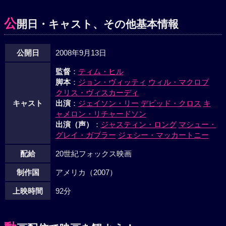
ったが、過密スケジュールの日々。そんな毎日の中で、アル
ビンたちは、いちばん大切なものがデイブとの生活だったこ
公
開日・キャスト、その他基本情報
とに気付く。はたして、もう一度みんなで一緒に暮らしたい
という願いは叶うのか……？
公開日
2008年9月13日
監督
：
ティム・ヒル
脚本
：
ジョン・ヴィッティ
ウィル・マクロブ
クリス・ヴィスカーディ
キャスト
出演
：
ジェイソン・リー
デビッド・クロス
キ
ャメロン・リチャードソン
出演（声）
：
ジャスティン・ロング
マシュー・
グレイ・ガブラー
ジェシー・マッカートニー
配給
20世紀フォックス映画
制作国
アメリカ（2007）
上映時間
92分