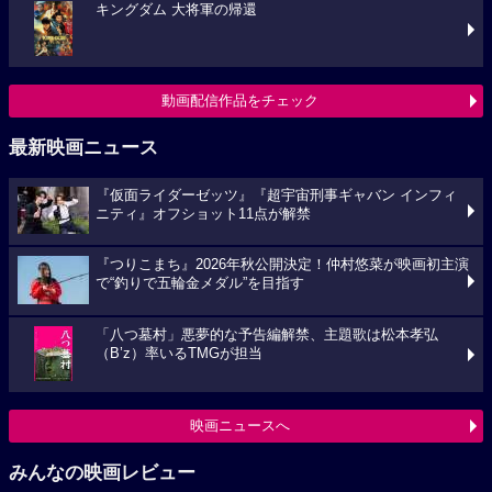
キングダム 大将軍の帰還
動画配信作品をチェック
最新映画ニュース
『仮面ライダーゼッツ』『超宇宙刑事ギャバン インフィ
ニティ』オフショット11点が解禁
『つりこまち』2026年秋公開決定！仲村悠菜が映画初主演
で“釣りで五輪金メダル”を目指す
「八つ墓村」悪夢的な予告編解禁、主題歌は松本孝弘
（B’z）率いるTMGが担当
映画ニュースへ
みんなの映画レビュー