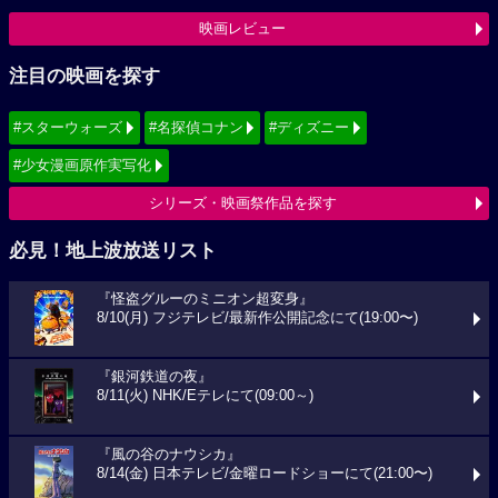
映画レビュー
注目の映画を探す
#スターウォーズ
#名探偵コナン
#ディズニー
#少女漫画原作実写化
シリーズ・映画祭作品を探す
必見！地上波放送リスト
『怪盗グルーのミニオン超変身』
8/10(月) フジテレビ/最新作公開記念にて(19:00〜)
『銀河鉄道の夜』
8/11(火) NHK/Eテレにて(09:00～)
『風の谷のナウシカ』
8/14(金) 日本テレビ/金曜ロードショーにて(21:00〜)