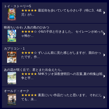
トイ・ストーリー5
★★★★★
最近街を歩いていても小さい子（特に3、4歳
児）がi...
映画ちいかわ 人魚の島のひみつ
★★★★
☆ 小6の子供と行きました。 セイレーンがめっち
ゃ怖か...
カプリコン・1
★★★★
☆ ずいぶん前に見た感じがしますが、面白かっ
たです。作...
あの花が咲く丘で、君とまた出会えたら。
★★★★★
NHKラジオ深夜便明日への言葉,夏の特集は戦
争と平...
オールド・オーク
★★★★★
素直にいい作品だったと思います。 それにし
ても、永...