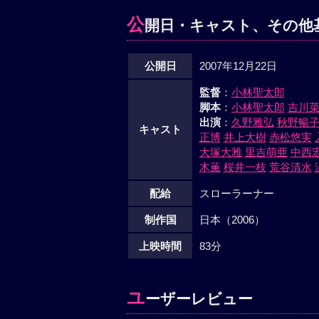
公
開日・キャスト、その他
公開日
2007年12月22日
監督
：
小林聖太郎
脚本
：
小林聖太郎
吉川
出演
：
久野雅弘
秋野暢
キャスト
正博
井上大樹
赤松悠実
大塚大雅
里吉萌亜
中西
木薫
桜井一枝
荒谷清水
配給
スローラーナー
制作国
日本（2006）
上映時間
83分
ユ
ーザーレビュー