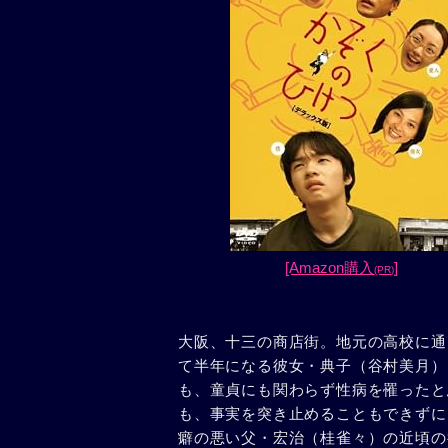
[Amazon購入
]
(PR)
大阪、十三の商店街。地元の高校に通
て半年になる彼女・典子（谷村美月）
も、童貞にも関わらず性病を罹ったと
も、事実を突き止めることもできずに
癖の悪い父・宏治（桂雀々）の近頃の