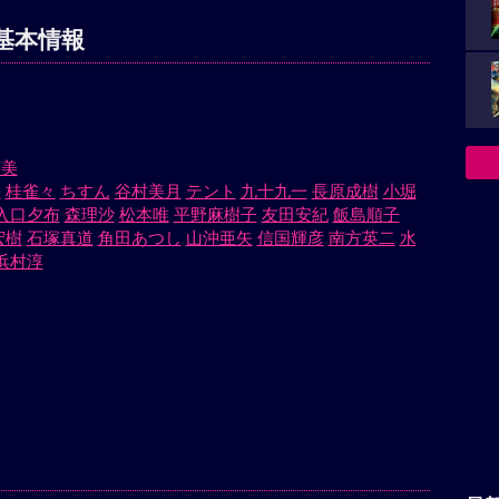
基本情報
菜美
子
桂雀々
ちすん
谷村美月
テント
九十九一
長原成樹
小堀
入口夕布
森理沙
松本唯
平野麻樹子
友田安紀
飯島順子
宏樹
石塚真道
角田あつし
山沖亜矢
信国輝彦
南方英二
水
浜村淳