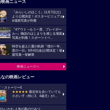
新映画ニュース
『みらいしのほこう』11月7日(土)
より公開決定！ポスタービジュアル
&場面写真が到着
『4アウト ─もう一度、プレイボー
ル─』物語のはじまりを感じる場面
写真が到着！スポーツイベ...
時空を超えた愛の軌跡『僕の一年、
君の一日』9月4日(金)公開決定！場
面写真一挙解禁
映画ニュースへ
んなの映画レビュー
イ・ストーリー5
★★★★★
最近街を歩いていても
小さい子（特に3、4歳児）がi...
画ちいかわ 人魚の島のひみつ