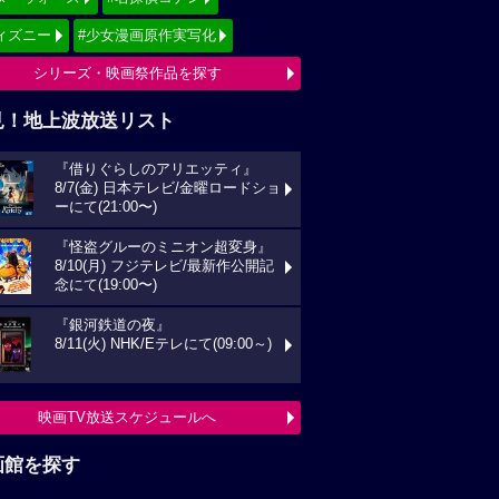
ィズニー
#少女漫画原作実写化
シリーズ・映画祭作品を探す
見！地上波放送リスト
『借りぐらしのアリエッティ』
8/7(金) 日本テレビ/金曜ロードショ
ーにて(21:00〜)
『怪盗グルーのミニオン超変身』
8/10(月) フジテレビ/最新作公開記
念にて(19:00〜)
『銀河鉄道の夜』
8/11(火) NHK/Eテレにて(09:00～)
映画TV放送スケジュールへ
画館を探す