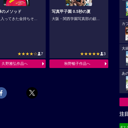
棒のメソッド
写真甲子園 0.5秒の夏
入ってきた金持ちそ...
大阪・関西学園写真部の顧...
カ
大
★★★★☆
7
★★★★★
3
久野雅弘作品へ
秋野暢子作品へ
あ
注
#ス