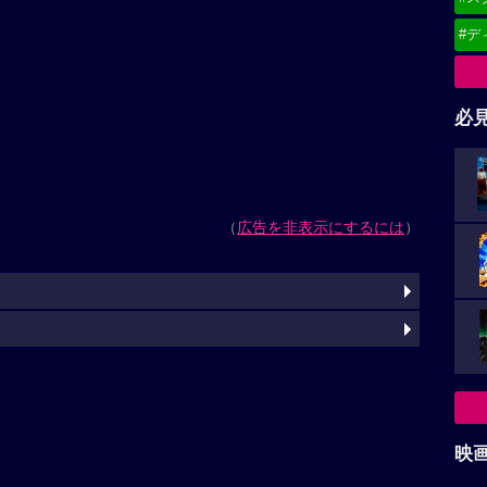
#デ
必
（
広告を非表示にするには
）
映