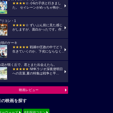
★★★★
☆ 小6の子供と行きまし
た。 セイレーンがめっちゃ怖か...
プリコン・1
★★★★
☆ ずいぶん前に見た感じ
がしますが、面白かったです。作...
統領のケーキ
★★★★★
戦禍や圧政の中でどう
生きていくのか、下劣にならなく...
の花が咲く丘で、君とまた出会えたら。
★★★★★
NHKラジオ深夜便明日
への言葉,夏の特集は戦争と平...
映画レビュー
目の映画を探す
ターウォーズ
#名探偵コナン