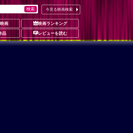
今見る映画検索
の映画
映画ランキング
作品
レビューを読む