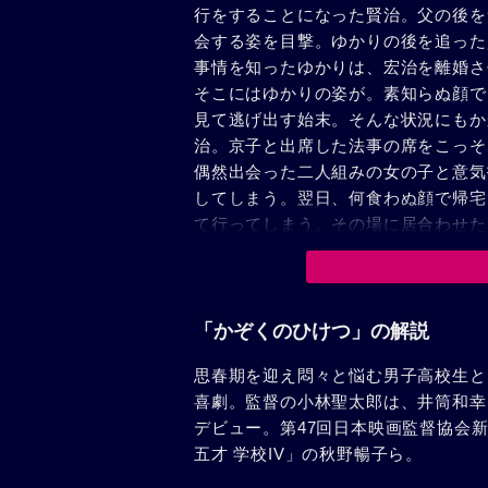
行をすることになった賢治。父の後を
会する姿を目撃。ゆかりの後を追った
事情を知ったゆかりは、宏治を離婚さ
そこにはゆかりの姿が。素知らぬ顔で
見て逃げ出す始末。そんな状況にもか
治。京子と出席した法事の席をこっそ
偶然出会った二人組みの女の子と意気
してしまう。翌日、何食わぬ顔で帰宅
て行ってしまう。その場に居合わせた
そんな姿を見て「なんで男と女は一緒
典子は煮え切らない賢治の態度に不安
花に心惹かれていく……。
「かぞくのひけつ」の解説
思春期を迎え悶々と悩む男子高校生と
喜劇。監督の小林聖太郎は、井筒和幸
デビュー。第47回日本映画監督協会
五才 学校IV」の秋野暢子ら。