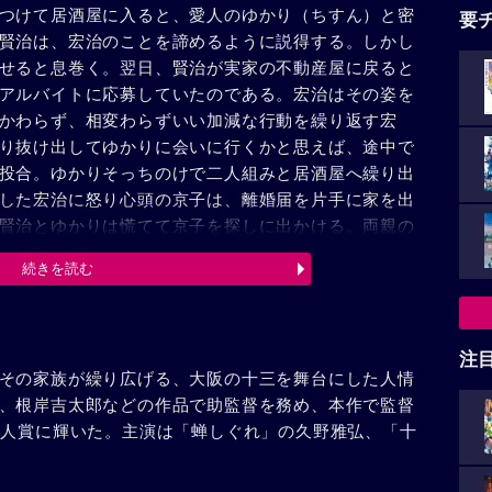
つけて居酒屋に入ると、愛人のゆかり（ちすん）と密
要
賢治は、宏治のことを諦めるように説得する。しかし
せると息巻く。翌日、賢治が実家の不動産屋に戻ると
アルバイトに応募していたのである。宏治はその姿を
かわらず、相変わらずいい加減な行動を繰り返す宏
り抜け出してゆかりに会いに行くかと思えば、途中で
投合。ゆかりそっちのけで二人組みと居酒屋へ繰り出
した宏治に怒り心頭の京子は、離婚届を片手に家を出
賢治とゆかりは慌てて京子を探しに出かける。両親の
になろうとすんねやろ」と一人つぶやく賢治。一方、
続きを読む
を募らせ、次第にスポーツ万能で学年一のモテ男・立
注
その家族が繰り広げる、大阪の十三を舞台にした人情
、根岸吉太郎などの作品で助監督を務め、本作で監督
新人賞に輝いた。主演は「蝉しぐれ」の久野雅弘、「十