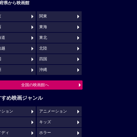
府県から映画館
京
関東
西
東海
海道
東北
信越
北陸
国
四国
州
沖縄
全国の映画館へ
すすめ映画ジャンル
クション
アニメーション
キッズ
メディ
ホラー