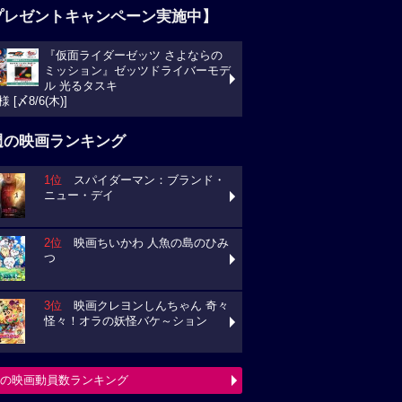
プレゼントキャンペーン実施中】
『仮面ライダーゼッツ さよならの
ミッション』ゼッツドライバーモデ
ル 光るタスキ
様 [〆8/6(木)]
週の映画ランキング
1位
スパイダーマン：ブランド・
ニュー・デイ
2位
映画ちいかわ 人魚の島のひみ
つ
3位
映画クレヨンしんちゃん 奇々
怪々！オラの妖怪バケ～ション
の映画動員数ランキング