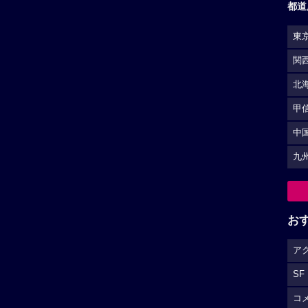
都道
東
関
北
甲
中
九
お
ア
SF
コ