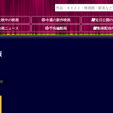
上映中の映画
今週の新作映画
近日公開
映画ニュース
予告編動画
動画配信
報
信