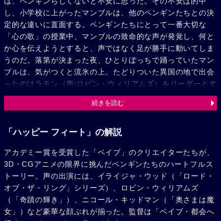
は、ペンギンらしくないと不安に思った。その不安は的中
し、小学校に上がったマンブルは、他のペンギンたちとの決
定的な違いに直面する。ペンギンたちにとって一番大切な
「心の歌」の授業中、マンブルの致命的な声が発覚し、何と
か心を伝えようとすると、声ではなく足が勝手に動いてしま
うのだ。落第が決まった夜、ひとりぼっちで踊っていたマン
ブルは、気がつくと流氷の上。たどりついた異国の地で出会
ったのはラモン（声:ロビン・ウィリアムズ）をリーダーとす
るアデリーペンギンの5人組・アミーゴス。彼らはマンブル
続きを読む
のダンスを絶賛し、マンブルは皇帝ペンギンとは全く違う仲
間たちを知るのだった。しかし、エンペラー帝国に戻ったマ
ンブルを待っていたのはなんと追放命令だった。こうしてマ
「ハッピー フィート」の解説
ンブルの果てしない冒険の旅が始まるのだった。
アカデミー賞を受賞した「ベイブ」のクリエイターたちが、
3D・CGアニメの限界に挑んだペンギンたちのハートフルス
トーリー。声の出演には、イライジャ・ウッド（「ロード・
オブ・ザ・リング」シリーズ）、ロビン・ウィリアムズ
（「奇蹟の輝き」）、ニコール・キッドマン（「奥さまは魔
女」）など豪華な顔ぶれが揃った。監督は「ベイブ・都会へ