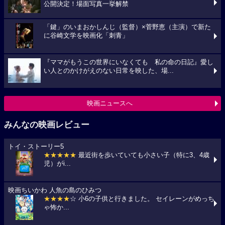
公開決定！場面写真一挙解禁
「鍵」のいまおかしんじ（監督）×菅野恵（主演）で新た
に谷崎文学を映画化「刺青」
『ママがもうこの世界にいなくても 私の命の日記』愛し
い人とのかけがえのない日常を映した、場...
映画ニュースへ
みんなの映画レビュー
トイ・ストーリー5
★★★★★
最近街を歩いていても小さい子（特に3、4歳
児）がi...
映画ちいかわ 人魚の島のひみつ
★★★★
☆ 小6の子供と行きました。 セイレーンがめっち
ゃ怖か...