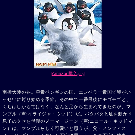
[Amazon購入
]
(PR)
南極大陸の冬。皇帝ペンギンの国、エンペラー帝国で卵がい
っせいに孵り始める季節。その中で一番最後にモゴモゴと、
くちばしからではなく、なんと足から生まれてきたのが、マ
ンブル（声:イライジャ・ウッド）だ。バタバタと足を動かす
息子のクセを母親のノーマ・ジーン（声:ニコール・キッドマ
ン）は、マンブルらしく可愛いと思うが、父・メンフィス