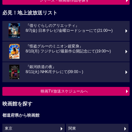
シリーズ・映画祭作品を探す
必見！地上波放送リスト
『借りぐらしのアリエッティ』
8/7(金) 日本テレビ/金曜ロードショーにて(21:00〜)
『怪盗グルーのミニオン超変身』
8/10(月) フジテレビ/最新作公開記念にて(19:00〜)
『銀河鉄道の夜』
8/11(火) NHK/Eテレにて(09:00～)
映画TV放送スケジュールへ
映画館を探す
都道府県から映画館
東京
関東