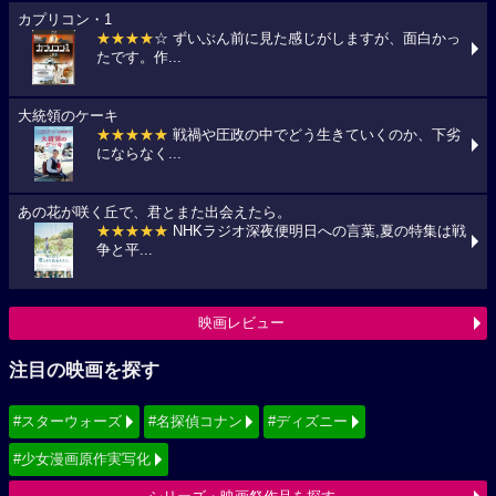
カプリコン・1
★★★★
☆ ずいぶん前に見た感じがしますが、面白かっ
たです。作...
大統領のケーキ
★★★★★
戦禍や圧政の中でどう生きていくのか、下劣
にならなく...
あの花が咲く丘で、君とまた出会えたら。
★★★★★
NHKラジオ深夜便明日への言葉,夏の特集は戦
争と平...
映画レビュー
注目の映画を探す
#スターウォーズ
#名探偵コナン
#ディズニー
#少女漫画原作実写化