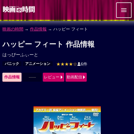
映画の時間
→
作品情報
→ ハッピー フィート
ハッピー フィート 作品情報
はっぴーふぃーと
パニック
アニメーション
★★★★☆
6件
作品情報
------
レビュー
動画配信