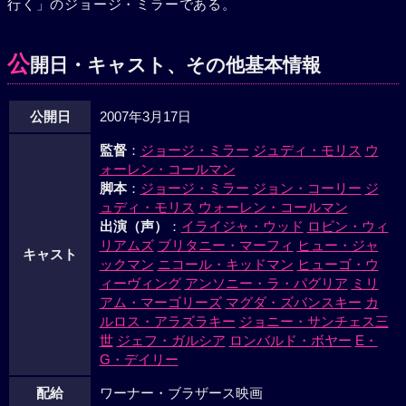
行く」のジョージ・ミラーである。
公
開日・キャスト、その他基本情報
公開日
2007年3月17日
監督
：
ジョージ・ミラー
ジュディ・モリス
ウ
ォーレン・コールマン
脚本
：
ジョージ・ミラー
ジョン・コーリー
ジ
ュディ・モリス
ウォーレン・コールマン
出演（声）
：
イライジャ・ウッド
ロビン・ウィ
リアムズ
ブリタニー・マーフィ
ヒュー・ジャ
キャスト
ックマン
ニコール・キッドマン
ヒューゴ・ウ
ィーヴィング
アンソニー・ラ・パグリア
ミリ
アム・マーゴリーズ
マグダ・ズバンスキー
カ
ルロス・アラズラキー
ジョニー・サンチェス三
世
ジェフ・ガルシア
ロンバルド・ボヤー
E・
G・デイリー
配給
ワーナー・ブラザース映画