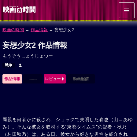
映画の時間
→
作品情報
→ 妄想少女2
妄想少女2 作品情報
もうそうしょうじょつー
戦争
-
作品情報
------
レビュー
動画配信
両親を何者かに殺され、ショックで失明した春恵（山口あゆ
み）。そんな彼女を取材する“東都タイムス”の記者・秋乃
（村田秋乃）は、ある日、彼女から好きな男性を紹介され