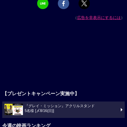
（
広告を非表示にするには
）
【プレゼントキャンペーン実施中】
『グレイ・ミッション』アクリルスタンド
5名様 [〆8/16(日)]
今週の映画ランキング