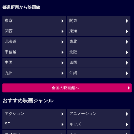
都道府県から映画館
東京
関東
関西
東海
北海道
東北
甲信越
北陸
中国
四国
九州
沖縄
全国の映画館へ
おすすめ映画ジャンル
アクション
アニメーション
SF
キッズ