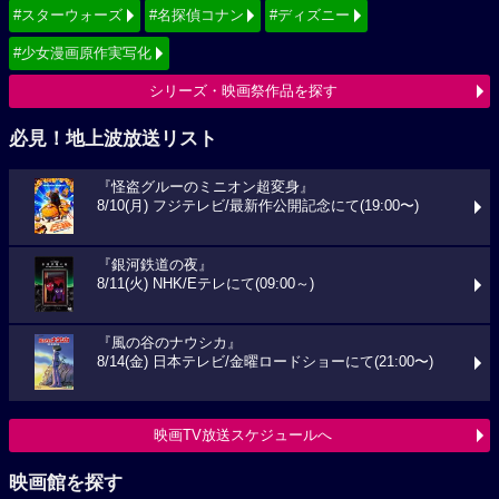
#スターウォーズ
#名探偵コナン
#ディズニー
#少女漫画原作実写化
シリーズ・映画祭作品を探す
必見！地上波放送リスト
『怪盗グルーのミニオン超変身』
8/10(月) フジテレビ/最新作公開記念にて(19:00〜)
『銀河鉄道の夜』
8/11(火) NHK/Eテレにて(09:00～)
『風の谷のナウシカ』
8/14(金) 日本テレビ/金曜ロードショーにて(21:00〜)
映画TV放送スケジュールへ
映画館を探す