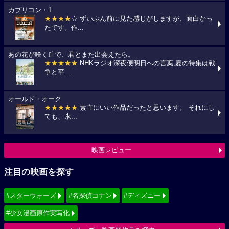
カプリコン・1
★★★★
☆ ずいぶん前に見た感じがしますが、面白かっ
たです。作...
あの花が咲く丘で、君とまた出会えたら。
★★★★★
NHKラジオ深夜便明日への言葉,夏の特集は戦
争と平...
オールド・オーク
★★★★★
素直にいい作品だったと思います。 それにし
ても、永...
映画レビュー
注目の映画を探す
#スターウォーズ
#名探偵コナン
#ディズニー
#少女漫画原作実写化