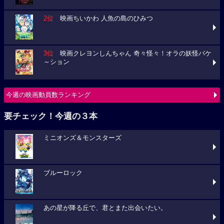
2位
映画ちいかわ 人魚の島のひみつ
3位
映画クレヨンしんちゃん 奇々怪々！オラの妖怪バケ
～ション
今週の映画動員数ランキング
要チェック！今週の３本
ミニオンズ＆モンスターズ
ブルーロック
あの星が降る丘で、君とまた出会いたい。