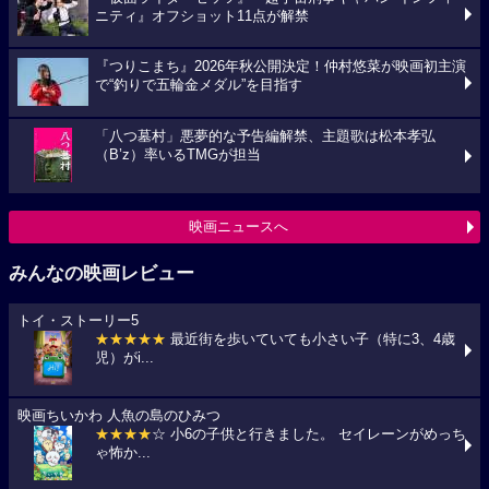
ニティ』オフショット11点が解禁
『つりこまち』2026年秋公開決定！仲村悠菜が映画初主演
で“釣りで五輪金メダル”を目指す
「八つ墓村」悪夢的な予告編解禁、主題歌は松本孝弘
（B’z）率いるTMGが担当
映画ニュースへ
みんなの映画レビュー
トイ・ストーリー5
★★★★★
最近街を歩いていても小さい子（特に3、4歳
児）がi...
映画ちいかわ 人魚の島のひみつ
★★★★
☆ 小6の子供と行きました。 セイレーンがめっち
ゃ怖か...