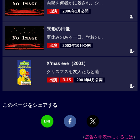
両親を何者かに殺され、シ...
出演
2006年1月公開
-
異形の肖像
夏休みのある一日。学校の...
出演
2003年10月公開
-
X’mas eve（2001）
クリスマスを友人たちと過...
出演
R-15
2001年4月公開
-
このページをシェアする
（
広告を非表示にするには
）