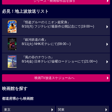
シリーズ・映画祭作品を探す
必見！地上波放送リスト
『怪盗グルーのミニオン超変身』
8/10(月) フジテレビ/最新作公開記念にて(19:00〜)
『銀河鉄道の夜』
8/11(火) NHK/Eテレにて(09:00～)
『風の谷のナウシカ』
8/14(金) 日本テレビ/金曜ロードショーにて(21:00〜)
映画TV放送スケジュールへ
映画館を探す
都道府県から映画館
東京
関東