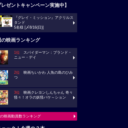
プレゼントキャンペーン実施中】
『グレイ・ミッション』アクリルス
タンド
5名様 [〆8/16(日)]
週の映画ランキング
1位
スパイダーマン：ブランド・
ニュー・デイ
2位
映画ちいかわ 人魚の島のひみ
つ
3位
映画クレヨンしんちゃん 奇々
怪々！オラの妖怪バケ～ション
の映画動員数ランキング