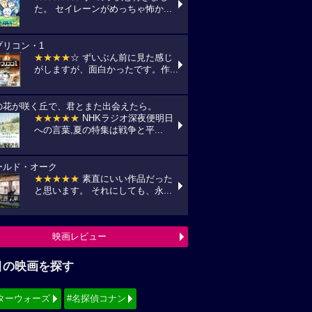
た。 セイレーンがめっちゃ怖か...
プリコン・1
★★★★
☆ ずいぶん前に見た感じ
がしますが、面白かったです。作...
の花が咲く丘で、君とまた出会えたら。
★★★★★
NHKラジオ深夜便明日
への言葉,夏の特集は戦争と平...
ールド・オーク
★★★★★
素直にいい作品だった
と思います。 それにしても、永...
映画レビュー
目の映画を探す
ターウォーズ
#名探偵コナン