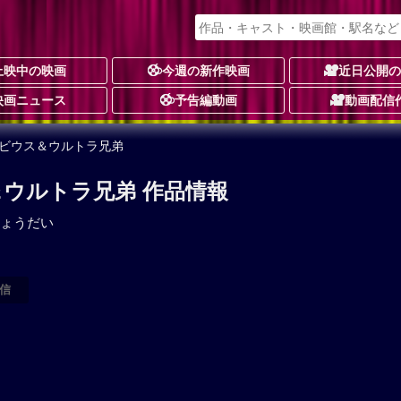
上映中の映画
今週の新作映画
近日公開
映画ニュース
予告編動画
動画配信
メビウス＆ウルトラ兄弟
ウルトラ兄弟 作品情報
ょうだい
信