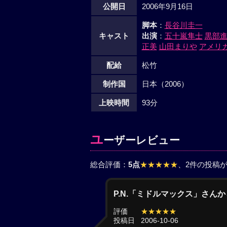
公開日
2006年9月16日
脚本
：
長谷川圭一
キャスト
出演
：
五十嵐隼士
黒部
正美
山田まりや
アメリ
配給
松竹
制作国
日本（2006）
上映時間
93分
ユ
ーザーレビュー
総合評価：
5点
★★★★★
、2件の投稿
P.N.「ミドルマックス」さん
評価
★★★★★
投稿日
2006-10-06