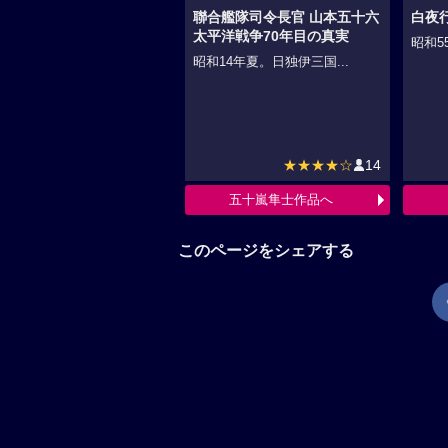
聯合艦隊司令長官 山本五十六
白夜
太平洋戦争70年目の真実
昭和5
昭和14年夏。日独伊三国...
★★★★☆
14
五十嵐隼士作品へ
このページをシェアする