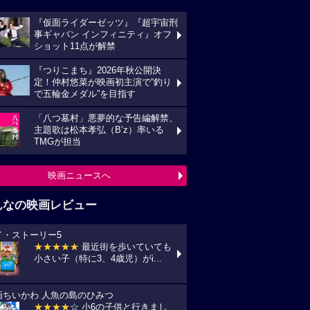
『仮面ライダーゼッツ』『超宇宙刑
事ギャバン インフィニティ』オフ
ショット11点が解禁
『つりこまち』2026年秋公開決
定！仲村悠菜が映画初主演で“釣り
で五輪金メダル”を目指す
「八つ墓村」悪夢的な予告編解禁、
主題歌は松本孝弘（B’z）率いる
TMGが担当
映画ニュースへ
んなの映画レビュー
イ・ストーリー5
★★★★★
最近街を歩いていても
小さい子（特に3、4歳児）がi...
画ちいかわ 人魚の島のひみつ
★★★★
☆ 小6の子供と行きまし