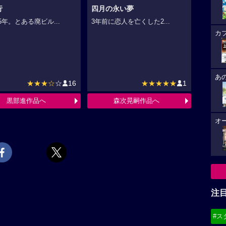
行
四月の永い夢
5年。とある廃ビル...
3年前に恋人を亡くした2...
カ
あ
★★★☆
☆
16
★★★★★
1
黒部進作品へ
森次晃嗣作品へ
オ
注
#ス