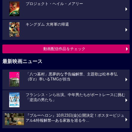
プロジェクト・ヘイル・メアリー
キングダム 大将軍の帰還
動画配信作品をチェック
最新映画ニュース
「八つ墓村」悪夢的な予告編解禁、主題歌は松本孝弘
（B’z）率いるTMGが担当
フランシス・ンら出演。中年男たちがボートレースに挑む
「逆流の男たち」
『ブルーヘロン』10月23日(金)公開決定！ポスタービジュ
アル&特報解禁―ある家族を巡る今...