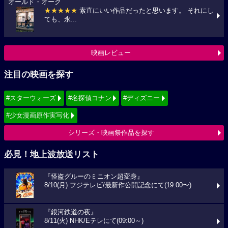
オールド・オーク
★★★★★
素直にいい作品だったと思います。 それにし
ても、永...
映画レビュー
注目の映画を探す
#スターウォーズ
#名探偵コナン
#ディズニー
#少女漫画原作実写化
シリーズ・映画祭作品を探す
必見！地上波放送リスト
『怪盗グルーのミニオン超変身』
8/10(月) フジテレビ/最新作公開記念にて(19:00〜)
『銀河鉄道の夜』
8/11(火) NHK/Eテレにて(09:00～)