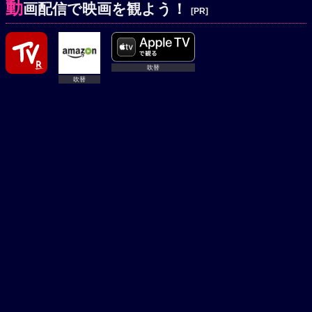
動
画配信で映画を観よう！
[PR]
吹替
吹替