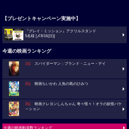
【プレゼントキャンペーン実施中】
『グレイ・ミッション』アクリルスタンド
5名様 [〆8/16(日)]
今週の映画ランキング
1位
スパイダーマン：ブランド・ニュー・デイ
2位
映画ちいかわ 人魚の島のひみつ
3位
映画クレヨンしんちゃん 奇々怪々！オラの妖怪バケ
～ション
今週の映画動員数ランキング