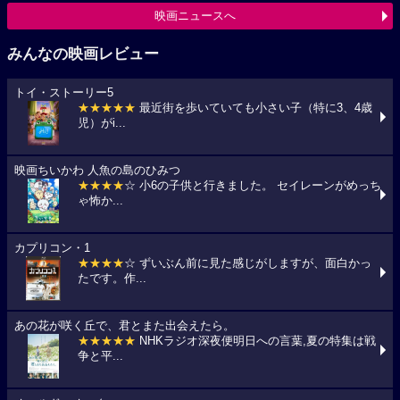
映画ニュースへ
みんなの映画レビュー
トイ・ストーリー5
★★★★★
最近街を歩いていても小さい子（特に3、4歳
児）がi...
映画ちいかわ 人魚の島のひみつ
★★★★
☆ 小6の子供と行きました。 セイレーンがめっち
ゃ怖か...
カプリコン・1
★★★★
☆ ずいぶん前に見た感じがしますが、面白かっ
たです。作...
あの花が咲く丘で、君とまた出会えたら。
★★★★★
NHKラジオ深夜便明日への言葉,夏の特集は戦
争と平...