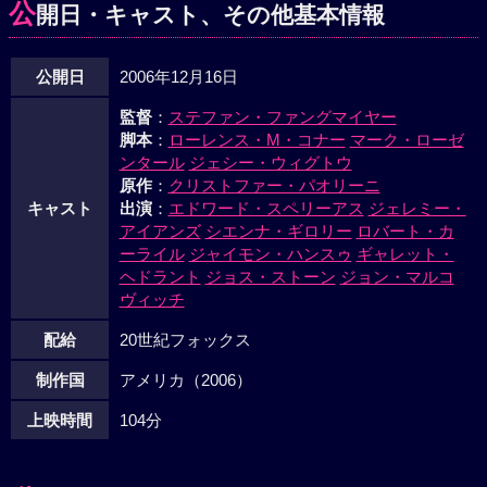
公
開日・キャスト、その他基本情報
公開日
2006年12月16日
監督
：
ステファン・ファングマイヤー
脚本
：
ローレンス・M・コナー
マーク・ローゼ
ンタール
ジェシー・ウィグトウ
原作
：
クリストファー・パオリーニ
キャスト
出演
：
エドワード・スペリーアス
ジェレミー・
アイアンズ
シエンナ・ギロリー
ロバート・カ
ーライル
ジャイモン・ハンスゥ
ギャレット・
ヘドラント
ジョス・ストーン
ジョン・マルコ
ヴィッチ
配給
20世紀フォックス
制作国
アメリカ（2006）
上映時間
104分