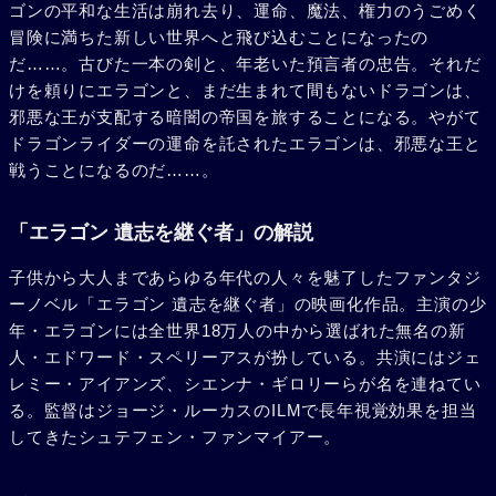
ゴンの平和な生活は崩れ去り、運命、魔法、権力のうごめく
冒険に満ちた新しい世界へと飛び込むことになったの
だ……。古びた一本の剣と、年老いた預言者の忠告。それだ
けを頼りにエラゴンと、まだ生まれて間もないドラゴンは、
邪悪な王が支配する暗闇の帝国を旅することになる。やがて
ドラゴンライダーの運命を託されたエラゴンは、邪悪な王と
戦うことになるのだ……。
「エラゴン 遺志を継ぐ者」の解説
子供から大人まであらゆる年代の人々を魅了したファンタジ
ーノベル「エラゴン 遺志を継ぐ者」の映画化作品。主演の少
年・エラゴンには全世界18万人の中から選ばれた無名の新
人・エドワード・スペリーアスが扮している。共演にはジェ
レミー・アイアンズ、シエンナ・ギロリーらが名を連ねてい
る。監督はジョージ・ルーカスのILMで長年視覚効果を担当
してきたシュテフェン・ファンマイアー。