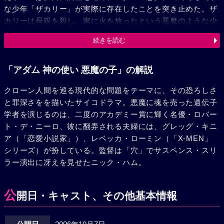
な少年「ザカリー」が実際に存在したことを突き止めた。ザ
カリーは母親を殺し、家に火を放ったという悪魔のような少
年だった。そしてザカリーの父親こそウェルズであり、アダ
続きを読む
ムのクローンを作るときにザカリーの細胞の一部を使用した
ことが判明する。ザカリーが母親を殺したように、アダムも
また、母ジェシーの頭部にハンマーを振り下ろそうとしてい
「アダム 神の使い 悪魔の子」の解説
た……。
クローン人間を巡る現代的な問題をテーマに、その恐ろしさ
と罪深さをを描いたサイコドラマ。悪魔に魂を売った遺伝子
学者を演じるのは、二度のアカデミー賞に輝く名優・ロバー
ト・デ・ニーロ、彼に翻弄される夫婦には、グレッグ・キニ
ア（「恋愛小説家」）、レベッカ・ローミン（「X-MEN」
シリーズ）が扮している。監督は「穴」でサスペンス・スリ
ラー演出に冴えを見せたニック・ハム。
公
開日・キャスト、その他基本情報