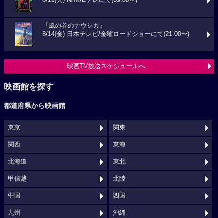
『風の谷のナウシカ』
8/14(金) 日本テレビ/金曜ロードショーにて(21:00〜)
映画TV放送スケジュールへ
映画館を探す
都道府県から映画館
東京
関東
関西
東海
北海道
東北
甲信越
北陸
中国
四国
九州
沖縄