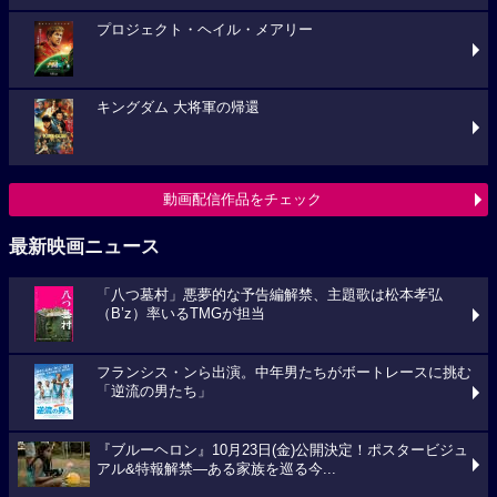
プロジェクト・ヘイル・メアリー
キングダム 大将軍の帰還
動画配信作品をチェック
最新映画ニュース
「八つ墓村」悪夢的な予告編解禁、主題歌は松本孝弘
（B’z）率いるTMGが担当
フランシス・ンら出演。中年男たちがボートレースに挑む
「逆流の男たち」
『ブルーヘロン』10月23日(金)公開決定！ポスタービジュ
アル&特報解禁―ある家族を巡る今...