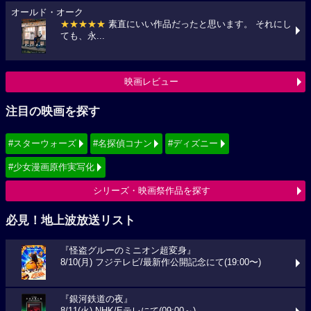
オールド・オーク
★★★★★
素直にいい作品だったと思います。 それにし
ても、永...
映画レビュー
注目の映画を探す
#スターウォーズ
#名探偵コナン
#ディズニー
#少女漫画原作実写化
シリーズ・映画祭作品を探す
必見！地上波放送リスト
『怪盗グルーのミニオン超変身』
8/10(月) フジテレビ/最新作公開記念にて(19:00〜)
『銀河鉄道の夜』
8/11(火) NHK/Eテレにて(09:00～)