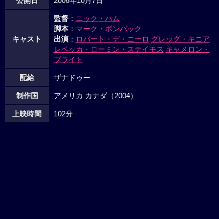
公開日
2006年10月7日
監督
：
ニック・ハム
脚本
：
マーク・ボンバック
キャスト
出演
：
ロバート・デ・ニーロ
グレッグ・キニア
レベッカ・ローミン・ステイモス
キャメロン・
ブライト
配給
ザナドゥー
制作国
アメリカ カナダ（2004）
上映時間
102分