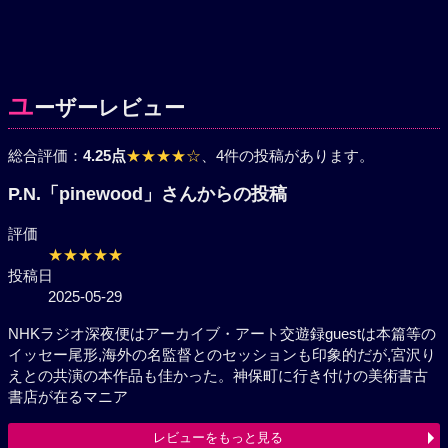
ユ
ーザーレビュー
総合評価：
4.25点
★★★★☆
、4件の投稿があります。
P.N.「pinewood」さんからの投稿
評価
★★★★★
投稿日
2025-05-29
NHKラジオ深夜便はアーカイブ・アート交遊録guestは本篇等の
イッセー尾形,海外の名監督とのセッションも印象的だが,宮沢り
えとの共演の本作品も佳かった。神保町に行き付けの美術書古
書店が在るマニア
レビューをもっと見る