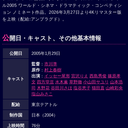
ル2005 ワールド・シネマ・ドラマティック・コンペティシ
ョン ノミネート作品。2026年3月27日より4Kリマスター版
を上映（配給:アンプラグド）。
公
開日・キャスト、その他基本情報
公開日
2005年1月29日
監督
：
市川準
原作
：
村上春樹
出演
：
イッセー尾形
宮沢りえ
西島秀俊
篠原孝
キャスト
文
四方堂亘
水木薫
草野徹
小山田サユリ
山本浩
司
木野花
谷田川さほ
塩谷恵子
猫田直
山崎彩央
塩山みさこ
配給
東京テアトル
制作国
日本（2004）
上映時間
76分