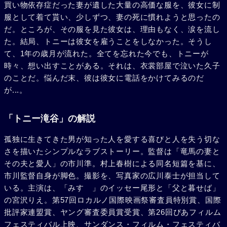
買い物依存症だった妻が遺した大量の高価な服を、彼女に制
服として着て貰い、少しずつ、妻の死に慣れようと思ったの
だ。ところが、その服を見た彼女は、理由もなく、涙を流し
た。結局、トニーは彼女を雇うことをしなかった。そうし
て、1年の歳月が流れた。全てを忘れた今でも、トニーが
時々、想い出すことがある。それは、衣裳部屋で泣いた久子
のことだ。悩んだ末、彼は彼女に電話をかけてみるのだ
が...。
「トニー滝谷」の解説
孤独に生きてきた男が知った人を愛する喜びと人を失う切な
さを描いたシンプルなラブストーリー。監督は「竜馬の妻と
その夫と愛人」の市川準。村上春樹による同名短篇を基に、
市川監督自身が脚色。撮影を、写真家の広川泰士が担当して
いる。主演は、「みすゞ」のイッセー尾形と「父と暮せば」
の宮沢りえ。第57回ロカルノ国際映画祭審査員特別賞、国際
批評家連盟賞、ヤング審査委員賞受賞、第26回ぴあフィルム
フェスティバル上映、サンダンス・フィルム・フェスティバ