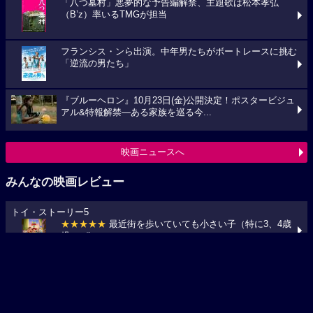
「八つ墓村」悪夢的な予告編解禁、主題歌は松本孝弘
（B’z）率いるTMGが担当
フランシス・ンら出演。中年男たちがボートレースに挑む
「逆流の男たち」
『ブルーヘロン』10月23日(金)公開決定！ポスタービジュ
アル&特報解禁―ある家族を巡る今...
映画ニュースへ
みんなの映画レビュー
トイ・ストーリー5
★★★★★
最近街を歩いていても小さい子（特に3、4歳
児）がi...
映画ちいかわ 人魚の島のひみつ
★★★★
☆ 小6の子供と行きました。 セイレーンがめっち
ゃ怖か...