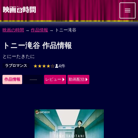
映画の時間
→
作品情報
→ トニー滝谷
トニー滝谷 作品情報
とにーたきたに
ラブロマンス
★★★★☆
4件
作品情報
------
レビュー
動画配信