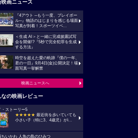
新映画ニュース
『4アウト ─もう一度、プレイボー
ル─』物語のはじまりを感じる場面
写真が到着！スポーツイベ...
＜生成 AI＞と一緒に完成披露試写
会を開催!?『5秒で完全犯罪を生成
する方法』
時空を超えた愛の軌跡『僕の一年、
君の一日』9月4日(金)公開決定！場
面写真一挙解禁
映画ニュースへ
んなの映画レビュー
イ・ストーリー5
★★★★★
最近街を歩いていても
小さい子（特に3、4歳児）がi...
画ちいかわ 人魚の島のひみつ