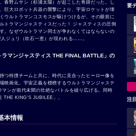
、春野ムサシ（杉浦太陽）が起こした奇跡だった。し
要
、巨大ロボット兵器の襲撃により、宇宙ロケットが壊
くウルトラマンコスモスが駆けつけるが、その眼前に
ルトラマンジャスティスだった！ ジャスティスの圧倒
す。なぜウルトラマン同士が争わなくてはならないの
宙人ジュリ（吹石一恵）が現われる……。
ンジャスティス THE FINAL BATTLE」の
持つ特捜チームと共に、時代に見合ったヒーロー像を
場映画化。宇宙正義を標榜するウルトラマンジャステ
ラマンが前代未聞の壮絶なバトルを繰り広げる。同時
E KING'S JUBILEE」。
注
基本情報