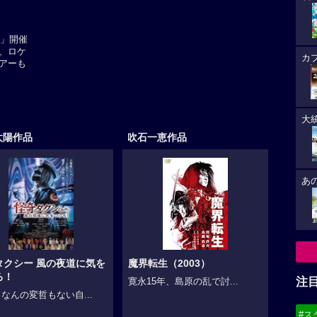
9」開催
、ロケ
カ
アーも
大
太陽作品
吹石一恵作品
あ
タクシー 風の夜道に気を
魔界転生（2003）
ろ！
注
寛永15年、島原の乱で討...
なんの変哲もない自...
#ス