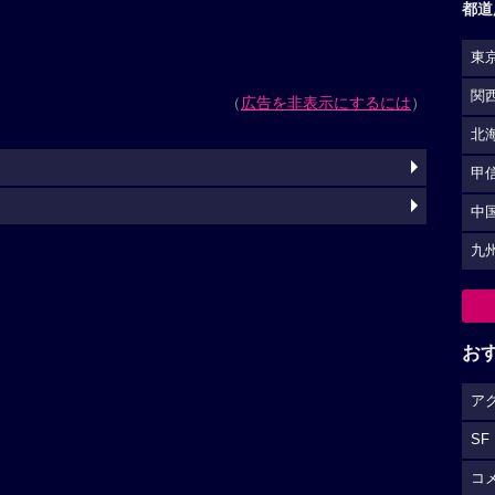
都道
東
関
（
広告を非表示にするには
）
北
甲
中
九
お
ア
SF
コ