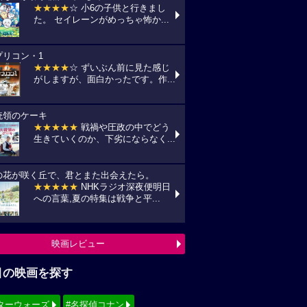
★★★★
☆ 小6の子供と行きまし
た。 セイレーンがめっちゃ怖か...
プリコン・1
★★★★
☆ ずいぶん前に見た感じ
がしますが、面白かったです。作...
統領のケーキ
★★★★★
戦禍や圧政の中でどう
生きていくのか、下劣にならなく...
の花が咲く丘で、君とまた出会えたら。
★★★★★
NHKラジオ深夜便明日
への言葉,夏の特集は戦争と平...
映画レビュー
目の映画を探す
ターウォーズ
#名探偵コナン