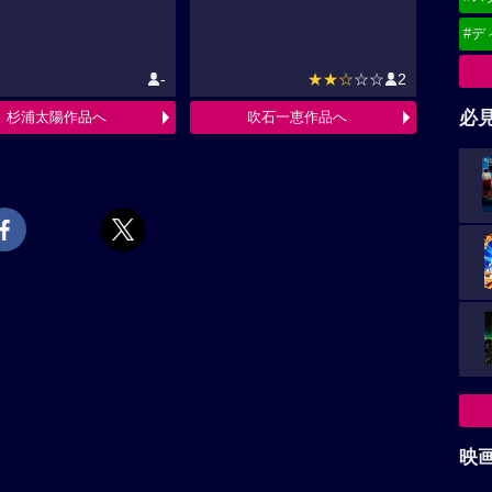
#デ
-
★★☆
☆☆
2
必
杉浦太陽作品へ
吹石一恵作品へ
映