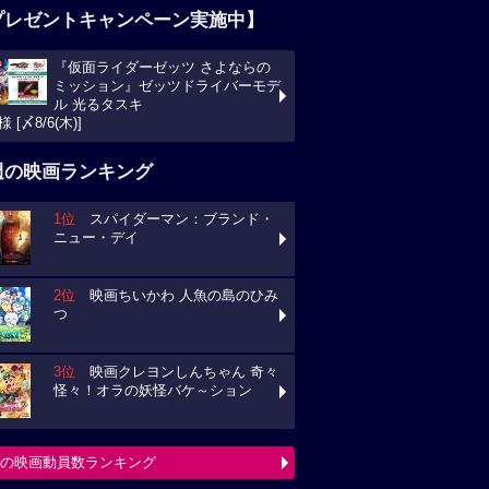
プレゼントキャンペーン実施中】
『仮面ライダーゼッツ さよならの
ミッション』ゼッツドライバーモデ
ル 光るタスキ
様 [〆8/6(木)]
週の映画ランキング
1位
スパイダーマン：ブランド・
ニュー・デイ
2位
映画ちいかわ 人魚の島のひみ
つ
3位
映画クレヨンしんちゃん 奇々
怪々！オラの妖怪バケ～ション
の映画動員数ランキング