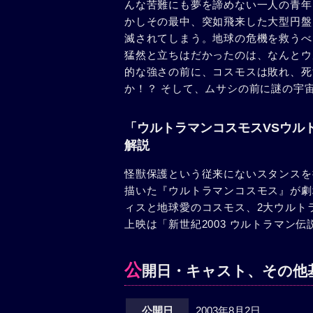
んな苦難にも夢を諦めない一人の青年
かしその最中、突如飛来した大型円盤
滅されてしまう。地球の危機を救うべ
猛然と立ちはだかったのは、なんとウ
的な強さの前に、コスモスは敗れ、死
か！？ そして、ムサシの前に謎の宇
「ウルトラマンコスモスVSウルトラマ
解説
怪獣保護という従来にないスタンスを
描いた『ウルトラマンコスモス』が劇
ィスと地球愛のコスモス、2大ウルト
上映は「新世紀2003 ウルトラマン伝説 TH
公
開日・キャスト、その他
公開日
2003年8月2日