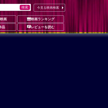
今見る映画検索
の映画
映画ランキング
作品
レビューを読む