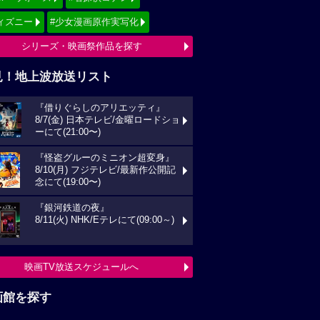
ィズニー
#少女漫画原作実写化
シリーズ・映画祭作品を探す
見！地上波放送リスト
『借りぐらしのアリエッティ』
8/7(金) 日本テレビ/金曜ロードショ
ーにて(21:00〜)
『怪盗グルーのミニオン超変身』
8/10(月) フジテレビ/最新作公開記
念にて(19:00〜)
『銀河鉄道の夜』
8/11(火) NHK/Eテレにて(09:00～)
映画TV放送スケジュールへ
画館を探す