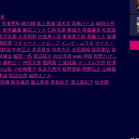
英幸
恵
市瀬秀和
嶋大輔
坂上香織
清水圭
高橋ひとみ
嶋田久作
一
鈴木繭菓
麻田ユリカ
仁科克基
東城大
斉藤麻衣
松尾政
市川兵衛
大滝明利
大後寿々花
東海孝之助
斉藤りさ
加瀬
満田釆
リチャード・クロップ
インゲ・ムラタ
マーク・
田鉄信
中村正人
井原多生
寺井大介
永田朋裕
益田康弘
翁
林健太
飯田一馬
渡辺祐介
向出淳卓
waki
IRIE
松野たけし
幸
越村公一
仲田天使
堀岡真
三浦武蔵
マッスル力也
松澤
杉山聡
小松崎愛子
長谷川恵司
荻野英範
岡野弘之
山崎義
本諭
田辺信彦
福岡まどか
稲田徹
龍谷修武
最上莉奈
原知佐子
溝上真紀子
松木朗