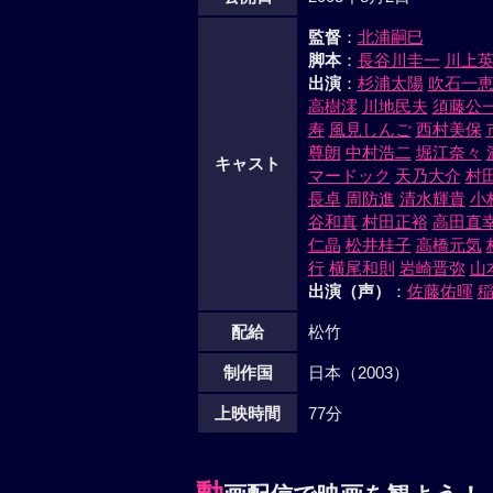
監督
：
北浦嗣巳
脚本
：
長谷川圭一
川上
出演
：
杉浦太陽
吹石一
高樹澪
川地民夫
須藤公
寿
風見しんご
西村美保
尊朗
中村浩二
堀江奈々
キャスト
マードック
天乃大介
村
長卓
周防進
清水輝貴
小
谷和真
村田正裕
高田直
仁晶
松井桂子
高橋元気
行
横尾和則
岩崎晋弥
山
出演（声）
：
佐藤佑暉
配給
松竹
制作国
日本（2003）
上映時間
77分