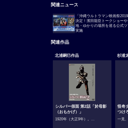
関連ニュース
「沖縄ウルトラマン映画祭201
決定！濱田龍臣トークショーや
地・ゆかりの場所を巡る公式ツ
実施
関連作品
北浦嗣巳作品
杉浦
シルバー假面 第2話「於母影
怪奇
（おもかげ）」
つけ
1920年（大正9年）。...
一見、