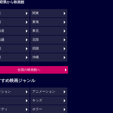
府県から映画館
京
関東
西
東海
海道
東北
信越
北陸
国
四国
州
沖縄
全国の映画館へ
すすめ映画ジャンル
クション
アニメーション
キッズ
メディ
ホラー