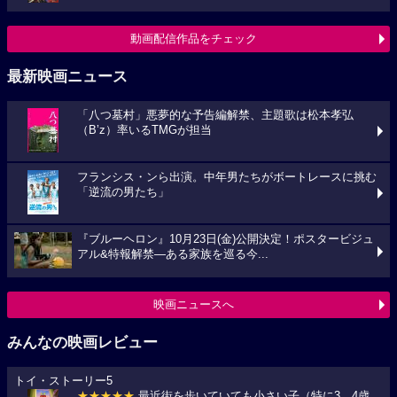
動画配信作品をチェック
最新映画ニュース
「八つ墓村」悪夢的な予告編解禁、主題歌は松本孝弘
（B’z）率いるTMGが担当
フランシス・ンら出演。中年男たちがボートレースに挑む
「逆流の男たち」
『ブルーヘロン』10月23日(金)公開決定！ポスタービジュ
アル&特報解禁―ある家族を巡る今...
映画ニュースへ
みんなの映画レビュー
トイ・ストーリー5
★★★★★
最近街を歩いていても小さい子（特に3、4歳