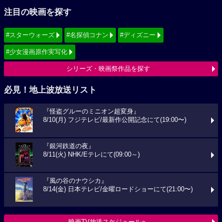
注目の映画を探す
#スターウォーズ
#名探偵コナン
#ディズニー
#少女漫画原作実写化
シリーズ・映画祭作品を探す
必見！地上波放送リスト
『怪盗グルーのミニオン超変身』
8/10(月) フジテレビ/最新作公開記念にて(19:00〜)
『銀河鉄道の夜』
8/11(火) NHK/Eテレにて(09:00～)
『風の谷のナウシカ』
8/14(金) 日本テレビ/金曜ロードショーにて(21:00〜)
映画TV放送スケジュールへ