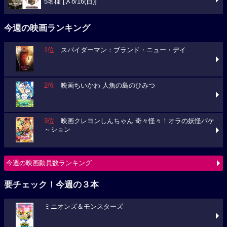
5名様 [〆8/16(日)]
今週の映画ランキング
1位
スパイダーマン：ブランド・ニュー・デイ
2位
映画ちいかわ 人魚の島のひみつ
3位
映画クレヨンしんちゃん 奇々怪々！オラの妖怪バケ
～ション
今週の映画動員数ランキング
要チェック！今週の３本
ミニオンズ＆モンスターズ