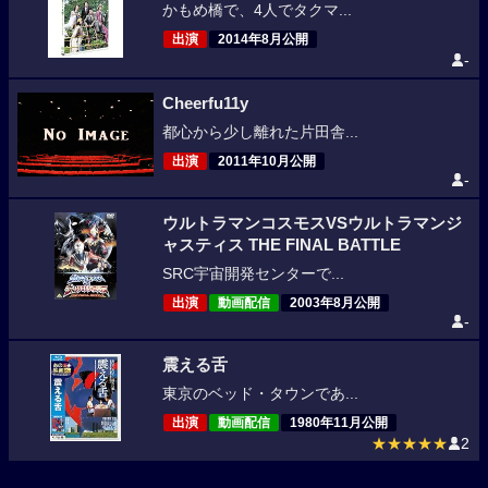
かもめ橋で、4人でタクマ...
出演
2014年8月公開
-
Cheerfu11y
都心から少し離れた片田舎...
出演
2011年10月公開
-
ウルトラマンコスモスVSウルトラマンジ
ャスティス THE FINAL BATTLE
SRC宇宙開発センターで...
出演
動画配信
2003年8月公開
-
震える舌
東京のベッド・タウンであ...
出演
動画配信
1980年11月公開
★★★★★
2