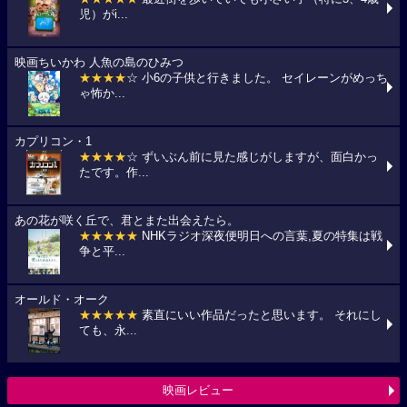
児）がi...
映画ちいかわ 人魚の島のひみつ
★★★★
☆ 小6の子供と行きました。 セイレーンがめっち
ゃ怖か...
カプリコン・1
★★★★
☆ ずいぶん前に見た感じがしますが、面白かっ
たです。作...
あの花が咲く丘で、君とまた出会えたら。
★★★★★
NHKラジオ深夜便明日への言葉,夏の特集は戦
争と平...
オールド・オーク
★★★★★
素直にいい作品だったと思います。 それにし
ても、永...
映画レビュー