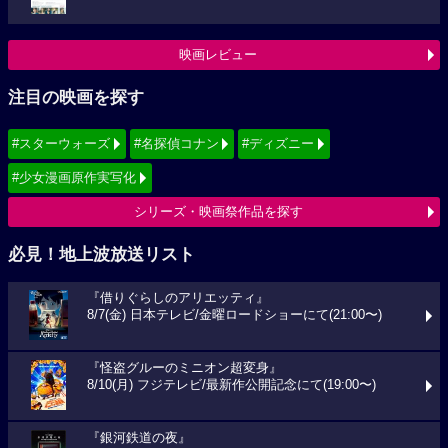
映画レビュー
注目の映画を探す
#スターウォーズ
#名探偵コナン
#ディズニー
#少女漫画原作実写化
シリーズ・映画祭作品を探す
必見！地上波放送リスト
『借りぐらしのアリエッティ』
8/7(金) 日本テレビ/金曜ロードショーにて(21:00〜)
『怪盗グルーのミニオン超変身』
8/10(月) フジテレビ/最新作公開記念にて(19:00〜)
『銀河鉄道の夜』