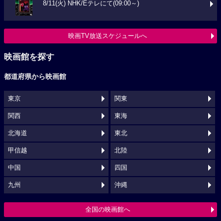
8/11(火) NHK/Eテレにて(09:00～)
映画TV放送スケジュールへ
映画館を探す
都道府県から映画館
東京
関東
関西
東海
北海道
東北
甲信越
北陸
中国
四国
九州
沖縄
全国の映画館へ