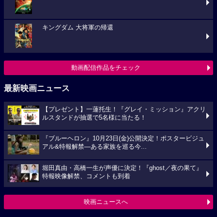
キングダム 大将軍の帰還
動画配信作品をチェック
最新映画ニュース
【プレゼント】一蓮托生！『グレイ・ミッション』アクリ
ルスタンドが抽選で5名様に当たる！
『ブルーヘロン』10月23日(金)公開決定！ポスタービジュ
アル&特報解禁―ある家族を巡る今...
堀田真由・高橋一生が声優に決定！『ghost／夜の果て』
特報映像解禁、コメントも到着
映画ニュースへ