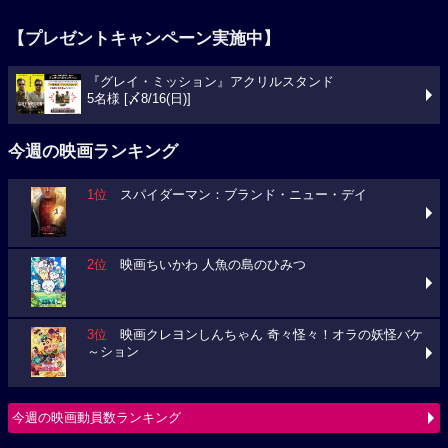
【プレゼントキャンペーン実施中】
『グレイ・ミッション』アクリルスタンド
5名様 [〆8/16(日)]
今週の映画ランキング
1位
スパイダーマン：ブランド・ニュー・デイ
2位
映画ちいかわ 人魚の島のひみつ
3位
映画クレヨンしんちゃん 奇々怪々！オラの妖怪バケ
～ション
今週の映画動員数ランキング