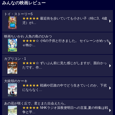
みんなの映画レビュー
トイ・ストーリー5
★★★★★
最近街を歩いていても小さい子（特に3、4歳
児）がi...
映画ちいかわ 人魚の島のひみつ
★★★★
☆ 小6の子供と行きました。 セイレーンがめっち
ゃ怖か...
カプリコン・1
★★★★
☆ ずいぶん前に見た感じがしますが、面白かっ
たです。作...
大統領のケーキ
★★★★★
戦禍や圧政の中でどう生きていくのか、下劣
にならなく...
あの花が咲く丘で、君とまた出会えたら。
★★★★★
NHKラジオ深夜便明日への言葉,夏の特集は戦
争と平...