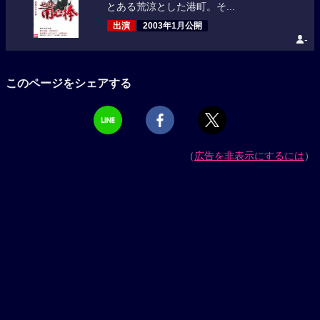
とある荒涼とした港町。そ...
出演
2003年1月公開
-
このページをシェアする
（
広告を非表示にするには
）