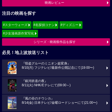
映画レビュー
注目の映画を探す
#スターウォーズ
#名探偵コナン
#ディズニー
#少女漫画原作実写化
シリーズ・映画祭作品を探す
必見！地上波放送リスト
『怪盗グルーのミニオン超変身』
8/10(月) フジテレビ/最新作公開記念にて(19:00〜)
『銀河鉄道の夜』
8/11(火) NHK/Eテレにて(09:00～)
『風の谷のナウシカ』
8/14(金) 日本テレビ/金曜ロードショーにて(21:00〜)