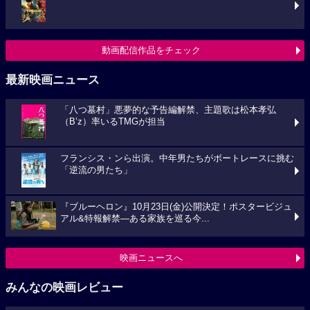
動画配信作品をチェック
最新映画ニュース
「八つ墓村」悪夢的な予告編解禁、主題歌は松本孝弘
（B’z）率いるTMGが担当
フランシス・ンら出演。中年男たちがボートレースに挑む
「逆流の男たち」
『ブルーヘロン』10月23日(金)公開決定！ポスタービジュ
アル&特報解禁―ある家族を巡る今...
映画ニュースへ
みんなの映画レビュー