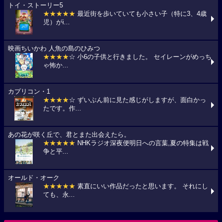
トイ・ストーリー5
★★★★★
最近街を歩いていても小さい子（特に3、4歳
児）がi...
映画ちいかわ 人魚の島のひみつ
★★★★
☆ 小6の子供と行きました。 セイレーンがめっち
ゃ怖か...
カプリコン・1
★★★★
☆ ずいぶん前に見た感じがしますが、面白かっ
たです。作...
あの花が咲く丘で、君とまた出会えたら。
★★★★★
NHKラジオ深夜便明日への言葉,夏の特集は戦
争と平...
オールド・オーク
★★★★★
素直にいい作品だったと思います。 それにし
ても、永...