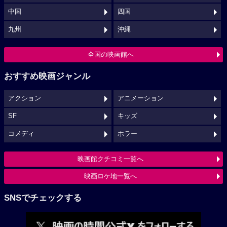
中国
四国
九州
沖縄
全国の映画館へ
おすすめ映画ジャンル
アクション
アニメーション
SF
キッズ
コメディ
ホラー
映画館クチコミ一覧へ
映画ロケ地一覧へ
SNSでチェックする