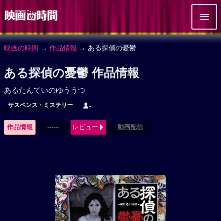
映画の時間
→
作品情報
→ ある探偵の憂鬱
ある探偵の憂鬱 作品情報
あるたんていのゆううつ
サスペンス・ミステリー
-
作品情報
------
レビュー
動画配信