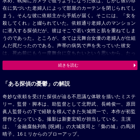
求め、執拗にカメラで狙うようになった彼は、しかし彼の存
在に気づいた老婦人によって部屋のカーテンを閉じられてし
まう。そんな彼に依頼主から手紙が届く。そこには、「女を
殺してくれ」と綴られていた。依頼通り老婦人のマンション
に潜入する探偵だが、彼はそこで若い女性と肌を重ねてしま
うのであった。ところが、全ては元舞台女優の老婦人が仕組
んだ罠だったのである。声帯の病気で声を失っていた彼女
は、死ぬ前にもう一度舞台に立ちたいという思いから、たっ
たひとりの観客である探偵に一芝居打ったのだ。老紳士も、
続きを読む
若い女性も全て彼女の変装だった。混乱する探偵は、いつし
か老婦人の首に手をかけ彼女を絞め殺してしまう……。数ヶ
月後、路地裏に浮浪者のようにボロボロになった探偵の姿が
「ある探偵の憂鬱」の解説
あった。彼は、この世に存在する筈のない女の姿を求め、幻
奇妙な依頼を受けた探偵が辿る不思議な体験を描いたミステ
想の中を彷徨っていた。
リー。監督・脚本は、助監督として北野武、長崎俊一、原田
眞人監督らの下で経験を積んできた矢城潤一で、本作が初監
督作となっている。撮影は新妻宏昭が担当している。主演
は、「金融腐蝕列島 [呪縛]」の大城英司と「梟の城」の馬渕
晴子。16ミリからのブローアップ。