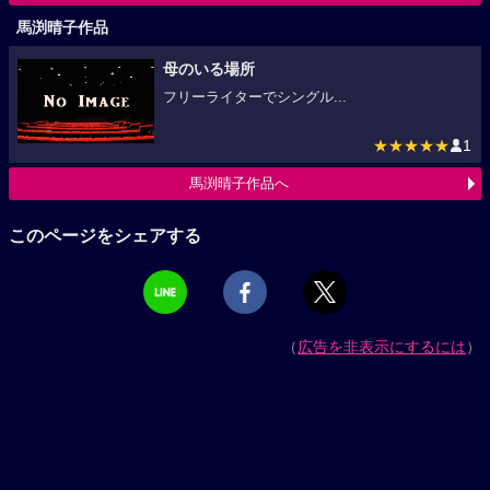
馬渕晴子作品
母のいる場所
フリーライターでシングル...
★★★★★
1
馬渕晴子作品へ
このページをシェアする
（
広告を非表示にするには
）