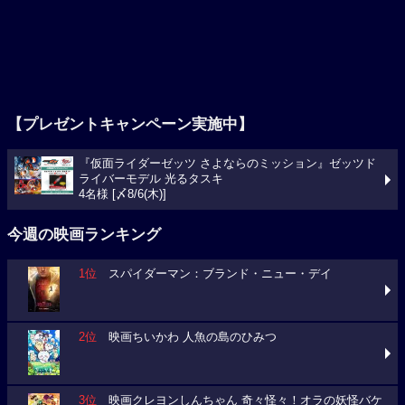
【プレゼントキャンペーン実施中】
『仮面ライダーゼッツ さよならのミッション』ゼッツド
ライバーモデル 光るタスキ
4名様 [〆8/6(木)]
今週の映画ランキング
1位
スパイダーマン：ブランド・ニュー・デイ
2位
映画ちいかわ 人魚の島のひみつ
3位
映画クレヨンしんちゃん 奇々怪々！オラの妖怪バケ