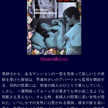
[Amazon購入
]
(PR)
老紳士から、あるマンションの一室を見張って欲しいとの依
頼を受けた探偵は、早速向かいのアパートから監視を開始す
る。目的の部屋には、初老の婦人がひとりで暮らしていた。
しかし、一週間経っても一ヶ月が過ぎても何か起こるような
気配さえ見えない。そんな時、老婦人の部屋に若い女性が現
れた。いつしかその女性に心惹かれる探偵。彼女の姿を追い