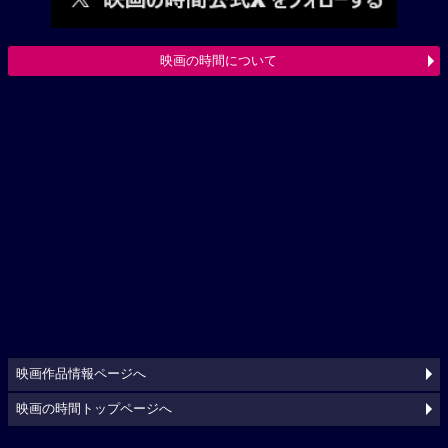
映画の時間について
映画作品情報ページへ
映画の時間トップページへ