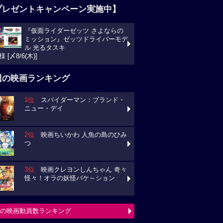
プレゼントキャンペーン実施中】
『仮面ライダーゼッツ さよならの
ミッション』ゼッツドライバーモデ
ル 光るタスキ
様 [〆8/6(木)]
週の映画ランキング
1位
スパイダーマン：ブランド・
ニュー・デイ
2位
映画ちいかわ 人魚の島のひみ
つ
3位
映画クレヨンしんちゃん 奇々
怪々！オラの妖怪バケ～ション
の映画動員数ランキング