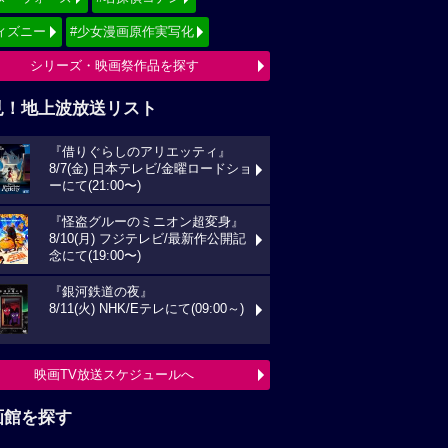
ィズニー
#少女漫画原作実写化
シリーズ・映画祭作品を探す
見！地上波放送リスト
『借りぐらしのアリエッティ』
8/7(金) 日本テレビ/金曜ロードショ
ーにて(21:00〜)
『怪盗グルーのミニオン超変身』
8/10(月) フジテレビ/最新作公開記
念にて(19:00〜)
『銀河鉄道の夜』
8/11(火) NHK/Eテレにて(09:00～)
映画TV放送スケジュールへ
画館を探す