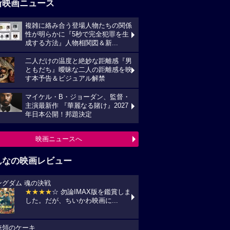
新映画ニュース
複雑に絡み合う登場人物たちの関係
性が明らかに『5秒で完全犯罪を生
成する方法』人物相関図＆新...
二人だけの温度と絶妙な距離感『男
ともだち』曖昧な二人の距離感を映
す本予告＆ビジュアル解禁
マイケル・B・ジョーダン、監督・
主演最新作 『華麗なる賭け』2027
年日本公開！邦題決定
映画ニュースへ
んなの映画レビュー
ングダム 魂の決戦
★★★★
☆ 勿論IMAX版を鑑賞しま
した。だが、ちいかわ映画に...
統領のケーキ