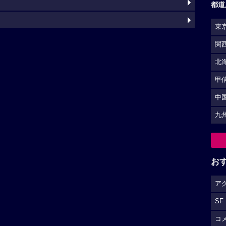
都道
東
関
北
甲
中
九
お
ア
SF
コ