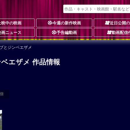
上映中の映画
今週の新作映画
近日公開
映画ニュース
予告編動画
動画配信
ーブとジンベエザメ
ベエザメ 作品情報
信