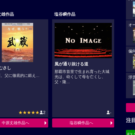
丈雄作品
塩谷瞬作品
オ
偏
風が通り抜ける道
むさし
那覇市首里で生まれ育った大城
、父に徹底的に鍛え...
光は、幼くして母を亡くし、
浮雲
父・隆...
★★★★★
2
-
注
中原丈雄作品へ
塩谷瞬作品へ
#ス