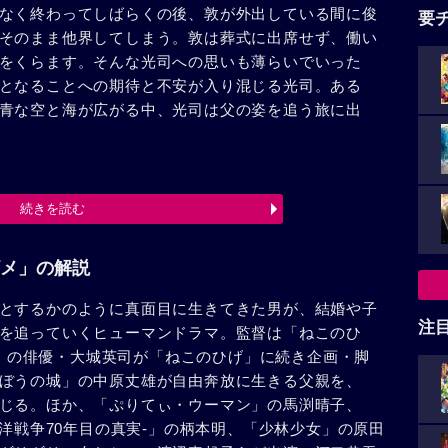
なく終わってしばらくの後、敦が外出している間に俊
要
そのまま他界してしまう。敦は葬式に出席せず、働い
をくらます。そんな光司への思いも薄らいでいった
となることへの期待と不安が入り混じる光司。ある
青な空と海が広がる中、光司は父の姿を追う旅に出
続きを読む
メ」の解説
とするかのように真面目に生きてきた男が、結婚や子
注
を追っていくヒューマンドラマ。監督は「ねこのひ
呪怨」の俳優・大城英司が「ねこのひげ」に続き企画・脚
ぼうの城」の中原丈雄が自由奔放に生きる父親を、
じる。ほか、「ぷりてぃ・ウーマン」の馬渕晴子、
平洋戦争70年目の真実-」の柄本明、「少林少女」の原田