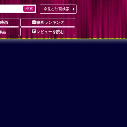
今見る映画検索
の映画
映画ランキング
作品
レビューを読む