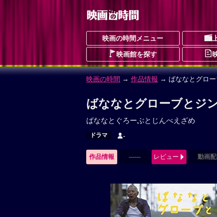
映画の時間メニュー
映画館を探す
映画の時間
→
作品情報
→ ばななとグロ
ばななとグローブとジン
ばななとぐろーぶとじんべえざめ
ドラマ
-
作品情報
------
レビュー
動画配