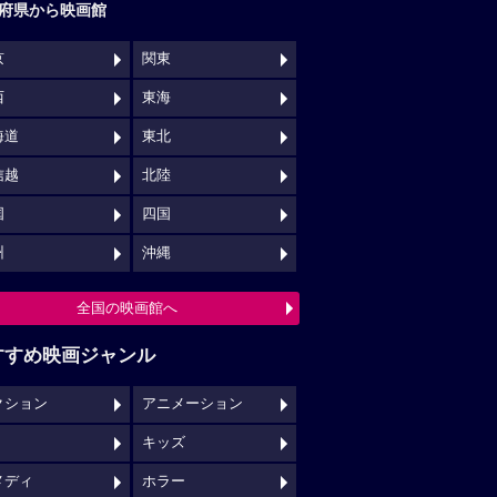
府県から映画館
京
関東
西
東海
海道
東北
信越
北陸
国
四国
州
沖縄
全国の映画館へ
すすめ映画ジャンル
クション
アニメーション
キッズ
メディ
ホラー