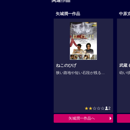
関連作品
矢城潤一作品
中原
ねこのひげ
武蔵 
狭い路地や短い石段が残る...
幼い頃
★★
☆☆☆
2
矢城潤一作品へ