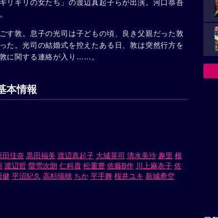
ギリギリの女たち」の渡辺真起子らが出演。河口恭吾
。
ごす敦。息子の光司は子どもの頃、良き父親だった敦
った。光司の結婚式を控えたある日、敦は突然行方を
敦に関する連絡が入り……。
基本情報
原田佳奈
黒田福美
渡辺真起子
大城英司
清水美沙
趣里
根
岡
渡辺哲
螢雪次朗
仁科貴
松重豊
佐藤B作
川上麻衣子
佐
田健
平沼紀久
高杉瑞穂
ちか
平手舞
桜井ユキ
新城希空