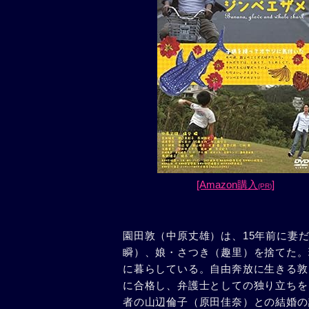
[Amazon購入
]
(PR)
園田敦（中原丈雄）は、15年前に妻
瞬）、娘・さつき（趣里）を捨てた。
に暮らしている。自由奔放に生きる敦
に合格し、弁護士としての独り立ちを
者の山辺倫子（原田佳奈）との結婚の