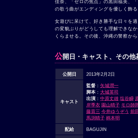
佳奈、「ゼロの焦点」の黒田福美、「
の歌う曲がエンディングを優しく飾る
女遊びに呆けて、好き勝手な日々を過
の変貌ぶりがどうしても理解できなか
くらませる。その後、沖縄の警察から
公
開日・キャスト、その他
公開日
2013年2月2日
監督
：
矢城潤一
脚本
：
大城英司
出演
：
中原丈雄
塩谷瞬
キャスト
岸季衣
園山晴子
モロ師
藤貢三
今井ゆうぞう
前
馬渕晴子
柄本明
配給
BAGUJIN