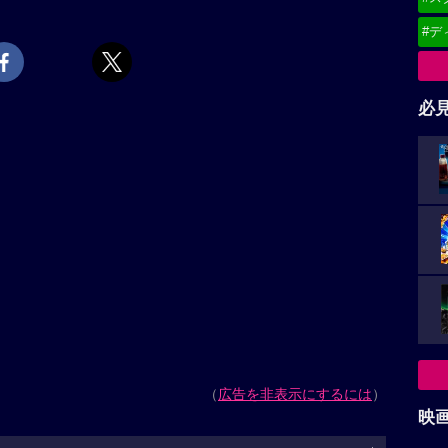
#デ
必
（
広告を非表示にするには
）
映