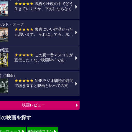
★★★★★
戦禍や圧政の中でどう
生きていくのか、下劣にならなく...
ールド・オーク
★★★★★
素直にいい作品だった
と思います。 それにしても、永...
向報道
★★★★★
この夏一番マスコミが
宣伝したくない映画No.1であ...
（1955）
★★★★★
NHKラジオ朗読の時間
で聴き直すと映画と比べての文...
映画レビュー
目の映画を探す
ターウォーズ
#名探偵コナン