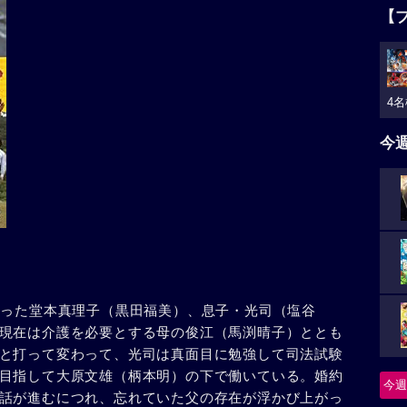
【
4名
今
だった堂本真理子（黒田福美）、息子・光司（塩谷
現在は介護を必要とする母の俊江（馬渕晴子）ととも
と打って変わって、光司は真面目に勉強して司法試験
目指して大原文雄（柄本明）の下で働いている。婚約
今週
話が進むにつれ、忘れていた父の存在が浮かび上がっ