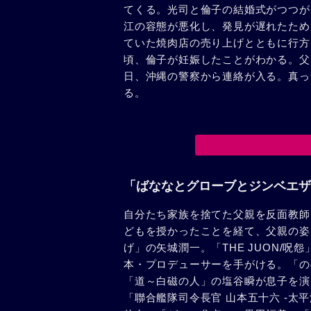
てくる。光司と倫子の結婚式がつつが
江の容態が悪化し、発見が遅れたため
ていた焼肉店の売り上げとともに行方
頃、倫子が妊娠したことがわかる。父
日、沖縄の警察から連絡が入る。真っ
る。
「ばななとグローブとジンベエザ
自分たち家族を捨てた父親を反面教師
どもを授かったことを経て、父親の姿
げ」の矢城潤一。「THE JUON/
本・プロデューサーを手がける。「の
「道～白磁の人」の塩谷瞬が息子を演
「聯合艦隊司令長官 山本五十六 -太