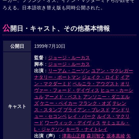
ーカー、フランク・オズ、イアン・マクダーミドらが顔をそ
ろえる。日本語吹き替え版も同時公開された。
公
開日・キャスト、その他基本情報
公開日
1999年7月10日
監督
：
ジョージ・ルーカス
脚本
：
ジョージ・ルーカス
出演
：
リーアム・ニーソン
ユアン・マクレガー
ナタリー・ポートマン
ジェイク・ロイド
イア
ン・マクダーミド
ペルニラ・アウグスト
オリ
ヴァー・フォード・デイヴィス
ヒュー・カーシ
ュル
アーメド・ベスト
アンソニー・ダニエル
ズ
ケニー・ベイカー
フランク・オズ
テレン
キャスト
ス・スタンプ
ブライアン・ブレスド
アンドリ
ュー・セコンベ
レイ・パーク
ルイス・マクリ
ード
ワーウィック・デイヴィス
サミュエル・
L・ジャクソン
キーラ・ナイトレイ
出演（声）
：
津嘉山正種
森川智之
坂本真綾
矢