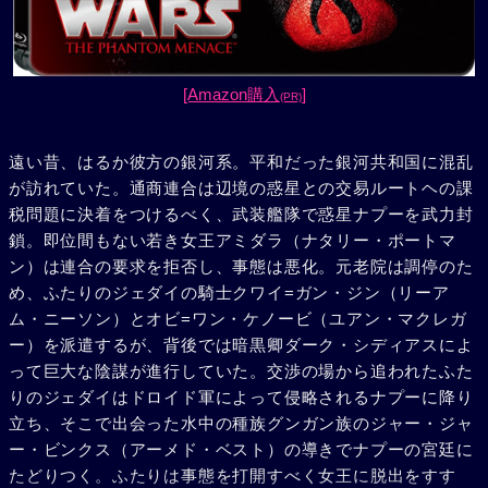
[Amazon購入
]
(PR)
遠い昔、はるか彼方の銀河系。平和だった銀河共和国に混乱
が訪れていた。通商連合は辺境の惑星との交易ルートヘの課
税問題に決着をつけるべく、武装艦隊で惑星ナプーを武力封
鎖。即位間もない若き女王アミダラ（ナタリー・ポートマ
ン）は連合の要求を拒否し、事態は悪化。元老院は調停のた
め、ふたりのジェダイの騎士クワイ=ガン・ジン（リーア
ム・ニーソン）とオビ=ワン・ケノービ（ユアン・マクレガ
ー）を派遣するが、背後では暗黒卿ダーク・シディアスによ
って巨大な陰謀が進行していた。交渉の場から追われたふた
りのジェダイはドロイド軍によって侵略されるナプーに降り
立ち、そこで出会った水中の種族グンガン族のジャー・ジャ
ー・ビンクス（アーメド・ベスト）の導きでナプーの宮廷に
たどりつく。ふたりは事態を打開すべく女王に脱出をすす