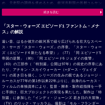
め、元老院の調停を求めるため、銀河共和国の首都コルサン
トを目指す。連合の襲撃で宇宙船は破損、するが、優秀な宇
続きを読む
宙船用ドロイドR2-D2の活躍もあって、一行は辺境の惑星タ
トゥイーンに逃れた。そこでクワイ=ガン・ジンは、器用で
才気あふれる奴隷の少年アナキン・スカイウォーカー（ジェ
「スター・ウォーズ エピソード1 ファントム・メナ
イク・ロイド）と出会う。アナキンは惑星で開催されたポッ
ス」の解説
ド・レースでみごとに勝利をおさめた。彼の内面に尋常なら
遠い昔、はるか彼方の銀河系で繰り広げられる壮大なスペー
ざるフォースの力を感じ取ったクワイ=ガン・ジンは、彼の
ス・サーガ「スター・ウォーズ」の序章。「スター・ウォー
母親シミ（ペルニラ・アウグスト）に説いて、彼をジェダイ
ズ（エピソード4 新たなる希望）」（77）「同 エピソード5
の騎士として教育することを決意。アナキンはシミと彼自作
帝国の逆襲」（80）「同 エピソード6 ジェダイの復讐」
によるドロイドのC-3POと別れを告げた。宇宙船に向かった
（83）の三部作（「特別篇」公開は97年）の前史の序章にあ
クワイ=ガン・ジンらを、突然ダーク・シディアスの配下で
たり、アナキン・スカイウォーカー（=ダース・ヴェイダ
あるダース・モール（レイ・パーク）が襲うが、彼らは危機
ー）の若き日を描く。シリーズの生みの親であるジョージ・
一髪で逃れた。ようやくコルサントに到着した一行だが、元
ルーカスが77年の第1作以来22年ぶりに、自身のルーカス・
老院では最高議長バローラム（テレンス・スタンプ）は実権
フィルムの単独資本により、監督・脚本・製作総指揮を一手
を失っており、野心家の議員パルパティーン（イアン・マク
に手掛け、巨大プロジェクトの実現を果たした。製作は「特
ダーミド）が実力を伸ばしていた。議会でも問題は解決でき
別篇」に参加した『インディ・ジョーンズ 若き日の大冒険』
ず、新たに最高議長となったパルパティーンは、アミダラに
（TV）のリック・マッカラム。撮影は「モル・フランダー
都にとどまることをすすめるが、彼女は自らの星に帰って戦