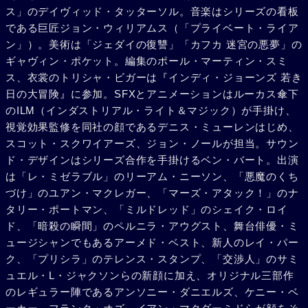
ス」のデイヴィッド・タッターソル。音楽はシリーズの看板
う決意を固めた。いっぽう、ジェダイ評議会は強すぎるフォ
である巨匠ジョン・ウィリアムス（「プライベート・ライア
ースを持つアナキンに不安を表明。クワイ=ガン・ジンはヨ
ン」）。美術は「ジェダイの復讐」「カフカ 迷宮の悪夢」の
ーダ（フランク・オズ）とメイス・.ウィンドウ（サミュエ
ギャヴィン・ポケット。編集のポール・マーティン・スミ
ル・L・ジャクソン）を説得し、彼白身がアナキンの師とな
ス、衣裳のトリシャ・ビガーは『インディ・ジョーンズ 若き
ることを認めさせた。連合占領下にあるナプーに帰還した一
日の大冒険』に参加。SFXとアニメーションはルーカス傘下
行は、グンガン族を味方に引き入れ、彼らがドロイドの大軍
のILM（インダストリアル・ライト＆マジック）が手掛け、
と戦闘を繰り広げる間にわずかな手勢で宮廷に侵入。戦闘の
視覚効果監修を同社の顔であるデニス・ミューレンはじめ、
さなか、ふたたびダース・モールが登場し、クワイ=ガン・
スコット・スクワイアーズ、ジョン・ノールが担当。サウン
ジンとオビ=ワン・ケノービを襲う。死闘が続き、クワイ=ガ
ド・デザインはシリーズ合作を手掛けるベン・バート。出演
ン・ジンは倒れたが、オビ=ワンはその仇をとった。アナキ
は「レ・ミゼラブル」のリーアム・ニーソン、「悪魔のくち
ンはR2-D2とスターファイターで敵艦に乗り込み、みごと敵
づけ」のユアン・マクレガー、「マーズ・アタック！」のナ
の心臓部を破壊。ナプーは連合に勝利をおさめ、一大祭典が
タリー・ポートマン、「ミルドレッド」のシェイク・ロイ
挙行された。かくして、オビ=ワンはアナキンの新たな師と
ド、「暗殺の瞬間」のペルニラ・アウグスト、舞台俳優・ミ
なり、ここに新たな歴史が幕を開けるのだった。
ュージシャンでもあるアーメド・ベスト、新人のレイ・パー
ク、「プリシラ」のテレンス・スタンプ、「交渉人」のサミ
ュエル・L・ジャクソンらの新顔に加え、オリジナル三部作
のレギュラー陣であるアンソニー・ダニエルズ、ケニー・ベ