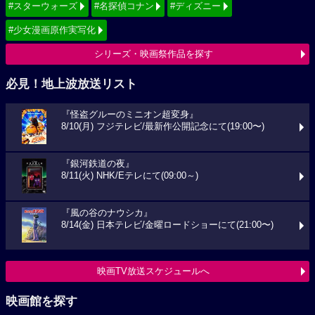
#スターウォーズ
#名探偵コナン
#ディズニー
#少女漫画原作実写化
シリーズ・映画祭作品を探す
必見！地上波放送リスト
『怪盗グルーのミニオン超変身』
8/10(月) フジテレビ/最新作公開記念にて(19:00〜)
『銀河鉄道の夜』
8/11(火) NHK/Eテレにて(09:00～)
『風の谷のナウシカ』
8/14(金) 日本テレビ/金曜ロードショーにて(21:00〜)
映画TV放送スケジュールへ
映画館を探す