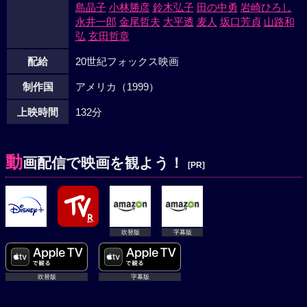
島晶子
小林勝彦
鈴木弘子
田の中勇
岩崎ひろし
永井一郎
金尾哲夫
大平透
麦人
坂口芳貞
山路和
弘
玄田哲章
配給
20世紀フォックス映画
制作国
アメリカ（1999）
上映時間
132分
動
画配信で映画を観よう！
[PR]
吹替版
字幕版
吹替版
字幕版