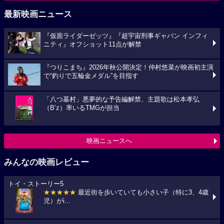
最新映画ニュース
『仮面ライダーゼッツ』『超宇宙刑事ギャバン インフィ
ニティ』オフショット11点が解禁
『つりこまち』2026年秋公開決定！仲村悠菜が映画初主演
で“釣りで五輪金メダル”を目指す
「八つ墓村」悪夢的な予告編解禁、主題歌は松本孝弘
（B’z）率いるTMGが担当
映画ニュースへ
みんなの映画レビュー
トイ・ストーリー5
★★★★★
最近街を歩いていても小さい子（特に3、4歳
児）がi...