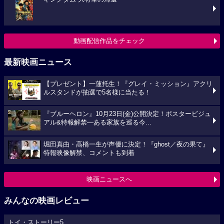
動画配信作品をチェック
最新映画ニュース
【プレゼント】一蓮托生！『グレイ・ミッション』アクリ
ルスタンドが抽選で5名様に当たる！
『ブルーヘロン』10月23日(金)公開決定！ポスタービジュ
アル&特報解禁―ある家族を巡る今...
堀田真由・高橋一生が声優に決定！『ghost／夜の果て』
特報映像解禁、コメントも到着
映画ニュースへ
みんなの映画レビュー
トイ・ストーリー5