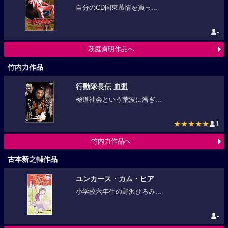
自分のCD国東慕情を買っ...
-
萩庭貞明作品へ
竹内力作品
行動隊長伝 血盟
極道社会という荒波に漕ぎ...
★★★★★
1
竹内力作品へ
古本新之輔作品
ユンカース・カム・ヒア
小学校六年生の野沢ひろみ...
-