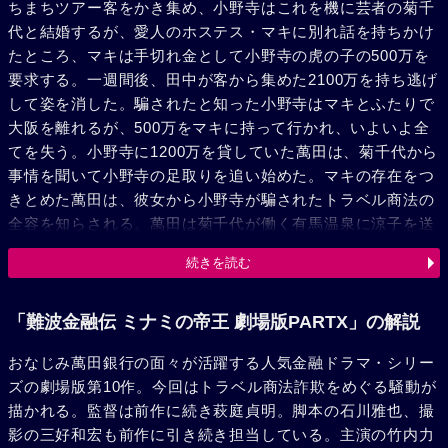
ちまちツアー客をかき集め、小野寺はこれを機に芸者の菊千
代と結婚するが、愛人のホステス・マキに別れ話を持ちかけ
たところ、マキは手切れ金として小野寺の虎の子の500万を
要求する。一週間後、田中が客から集めた2100万を持ち逃げ
して姿を消した。騙されたと知った小野寺はマキとふたりで
大阪を離れるが、500万をマキに持って行かれ、いよいよ全
てを失う。小野寺に1200万を貸していた萬田は、菊千代から
事情を聞いて小野寺の足取りを追い始めた。マキの存在をつ
きとめた萬田は、彼女から小野寺が騙されたトラベル商法の
全容を知らされる。萬田は菊千代が働く有馬温泉に涼子を送
り込み、涼子は菊千代のもとで芸者として働きながら小野寺
続きを読む
が現れるのを待った。一方、麻子は田中の素性を調べるう
ち、関西トラベルの社長・緒方が裏で糸を引いていることを
つきとめる。やがて、小野寺の身柄を押さえた萬田は、彼を
「難波金融伝 ミナミの帝王 劇場版PARTX」の解説
利用して緒方に罠を仕掛けることにした。小野寺の銀行口座
おなじみ萬田銀行の面々が活躍する人気金融ドラマ・シリー
に5000万の見せ金を用意して緒方を安心させ、関西トラベル
ズの劇場版第10作。今回はトラベル商法詐欺をめぐる騒動が
から150人分のハワイ往復チケットを小切手で購入。すぐに
描かれる。監督は前作に続き萩庭貞明。脚本の石川雅也、撮
チケットは金券屋で換金し、見せ金は引き出して小切手を不
影の三好和宏も前作に引き続き担当している。主演の竹内力
渡りにさせるという計画であった。これで萬田への借金を返