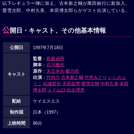
以下レギュラー陣に加え、古本新之輔が萬田銀行に新加入。
済した小野寺は、警察に自首してやり直すと言う。萬田は緒
螢雪次郎、中村久美、本田博太郎らがゲスト出演している。
方と田中の犯罪を見逃してやる代わりに5000万を小野寺に払
えと、緒方に取り引きを持ちかけた。
公
開日・キャスト、その他基本情報
公開日
1997年7月18日
監督
：
萩庭貞明
脚本
：
石川雅也
原作
：
天王寺大
郷力也
キャスト
出演
：
竹内力
古本新之輔
竹井みどり
いしのよ
うこ
結城哲也
天田益男
螢雪次朗
中村久美
本田
博太郎
エド山口
比企理恵
配給
ケイエスエス
制作国
日本（1997）
上映時間
86分