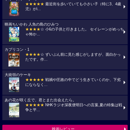
★★★★★
最近街を歩いていても小さい子（特に3、4歳
児）がi...
映画ちいかわ 人魚の島のひみつ
★★★★
☆ 小6の子供と行きました。 セイレーンがめっち
ゃ怖か...
カプリコン・1
★★★★
☆ ずいぶん前に見た感じがしますが、面白かっ
たです。作...
大統領のケーキ
★★★★★
戦禍や圧政の中でどう生きていくのか、下劣
にならなく...
あの花が咲く丘で、君とまた出会えたら。
★★★★★
NHKラジオ深夜便明日への言葉,夏の特集は戦
争と平...
映画レビュー