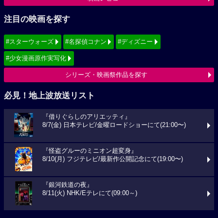
注目の映画を探す
#スターウォーズ
#名探偵コナン
#ディズニー
#少女漫画原作実写化
シリーズ・映画祭作品を探す
必見！地上波放送リスト
『借りぐらしのアリエッティ』
8/7(金) 日本テレビ/金曜ロードショーにて(21:00〜)
『怪盗グルーのミニオン超変身』
8/10(月) フジテレビ/最新作公開記念にて(19:00〜)
『銀河鉄道の夜』
8/11(火) NHK/Eテレにて(09:00～)