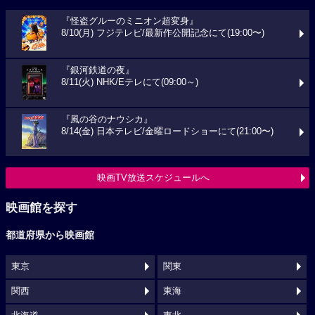
『怪盗グルーのミニオン超変身』
8/10(月) フジテレビ/最新作公開記念にて(19:00〜)
『銀河鉄道の夜』
8/11(火) NHK/Eテレにて(09:00～)
『風の谷のナウシカ』
8/14(金) 日本テレビ/金曜ロードショーにて(21:00〜)
映画TV放送スケジュールへ
映画館を探す
都道府県から映画館
東京
関東
関西
東海