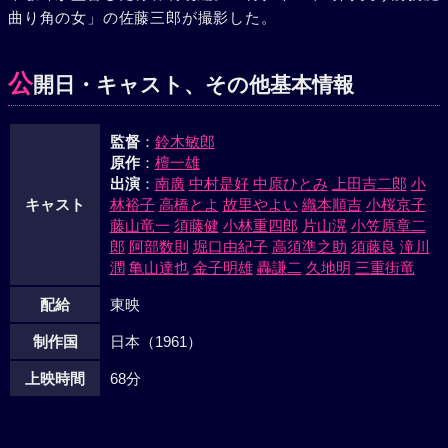
曲り角の女」の佐藤三郎が撮影した。
竹田の子供を身籠る初江という女だった。破れかぶれとなっ
た竹田は、かねてから結託している岡崎興業と工場乗っとり
を図ったが、小山モータースから駈けつけた桐野の働きでそ
公
開日・キャスト、その他基本情報
の策略は粉砕された。知子と桐野は結ばれた。
監督
：
鈴木敏郎
原作
：
檀一雄
出演
：
南廣
中村是好
中原ひとみ
上田吉二郎
小
キャスト
林裕子
高橋とよ
故里やよい
織本順吉
小桜京子
藤山竜一
須藤健
小林重四郎
片山滉
小笠原章二
郎
阿部数則
堀口由紀子
高須準之助
須藤良
滝川
潤
亀山達也
金子明雄
轟謙二
久地明
三重街竜
配給
東映
制作国
日本（1961）
上映時間
68分