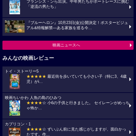
フランシス・ンら出演。中年男たちがボートレースに挑む
「逆流の男たち」
『ブルーヘロン』10月23日(金)公開決定！ポスタービジュ
アル&特報解禁―ある家族を巡る今...
映画ニュースへ
みんなの映画レビュー
トイ・ストーリー5
★★★★★
最近街を歩いていても小さい子（特に3、4歳
児）がi...
映画ちいかわ 人魚の島のひみつ
★★★★
☆ 小6の子供と行きました。 セイレーンがめっち
ゃ怖か...
カプリコン・1
★★★★
☆ ずいぶん前に見た感じがしますが、面白かっ
たです。作...