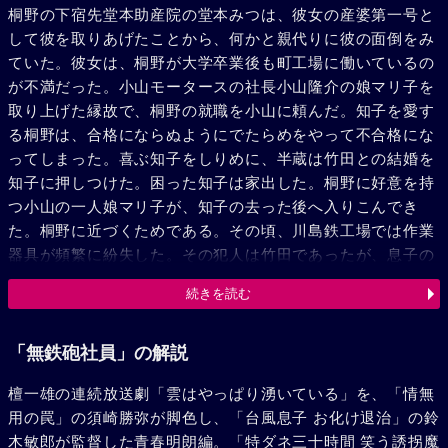
桐野の下宿先堂本助産院の堂本みつは、彼女の産婆第一号と
して彼を取りあげたことから、何かと親代りに彼の面倒をみ
ていた。彼女は、桐野が大学卒業後も町工場に働いているの
が不満だった。小山モータースの社長小山隆介の娘マリ子を
取り上げた縁故で、桐野の就職を小山に頼んだ。知子を愛す
る桐野は、合格にならぬようにでたらめをやって不合格にな
ってしまった。喜ぶ知子をしりめに、半蔵は竹田との結婚を
知子に押しつけた。困った知子は家出した。桐野に好意を持
つ小山の一人娘マリ子が、知子の去った後へ入りこんでき
た。桐野に近づくためである。その頃、川島鉄工場では作業
器具が頻繁に紛失した。その犯人は竹田であったが、息子の
就職を気に病む老工員三宅もまた、準備金欲しさに竹田の暗
続きを読む
示にひっかかって工場へ忍びこんだ。その三宅を桐野が発見
したが事情を知って見逃してやるのだった。そしてその器具
を元の位置に戻している桐野を見出した竹田はここぞとばか
「無鉄砲社員」の解説
り騒ぎ出した。桐野は何も言わず川島鉄工場を去っていっ
檀一雄の連続放送劇「雲はやっぱり湧いている」を、「情無
た。マリ子は桐野を家につれ帰った。傷心の半蔵のもとに桐
用の罠」の須崎勝弥が脚色し、「台風息子 お化け退治」の鈴
野の忠告で知子が帰って来た。半蔵は知子が竹田と結ばれる
木敏郎が監督した青春明朗編。「特ダネ三十時間 笑う誘拐魔
ことを望んでいたがみつが意外な人間をつれてやって来た。