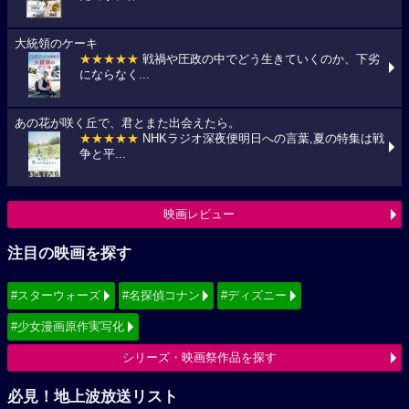
大統領のケーキ
★★★★★
戦禍や圧政の中でどう生きていくのか、下劣
にならなく...
あの花が咲く丘で、君とまた出会えたら。
★★★★★
NHKラジオ深夜便明日への言葉,夏の特集は戦
争と平...
映画レビュー
注目の映画を探す
#スターウォーズ
#名探偵コナン
#ディズニー
#少女漫画原作実写化
シリーズ・映画祭作品を探す
必見！地上波放送リスト