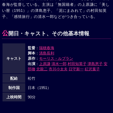
春海が監督している。主演は「無国籍者」の上原謙に「美し
しまった。
い暦（1951）」の津島恵子、「泥にまみれて」の村田知英
子、「感情旅行」の清水一郎などがつき合っている。
公
開日・キャスト、その他基本情報
監督
：
瑞穂春海
脚本
：
清島長利
キャスト
原作
：
モーリス・ルブラン
出演
：
上原謙
清水一郎
村田知英子
津島恵子
安
部徹
北龍二
市川小太夫
日守新一
紅沢葉子
配給
松竹
制作国
日本（1951）
上映時間
90分