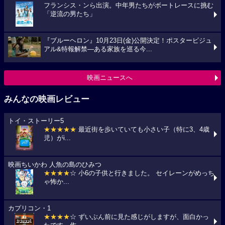
フランシス・ンら出演。中年男たちがボートレースに挑む
「逆流の男たち」
『ブルーヘロン』10月23日(金)公開決定！ポスタービジュ
アル&特報解禁―ある家族を巡る今...
映画ニュースへ
みんなの映画レビュー
トイ・ストーリー5
★★★★★
最近街を歩いていても小さい子（特に3、4歳
児）がi...
映画ちいかわ 人魚の島のひみつ
★★★★
☆ 小6の子供と行きました。 セイレーンがめっち
ゃ怖か...
カプリコン・1
★★★★
☆ ずいぶん前に見た感じがしますが、面白かっ