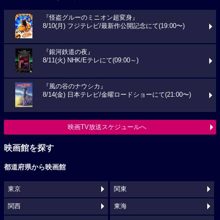
『怪盗グルーのミニオン超変身』
8/10(月) フジテレビ/最新作公開記念にて(19:00〜)
『銀河鉄道の夜』
8/11(火) NHK/Eテレにて(09:00～)
『風の谷のナウシカ』
8/14(金) 日本テレビ/金曜ロードショーにて(21:00〜)
映画TV放送スケジュールへ
映画館を探す
都道府県から映画館
東京
関東
関西
東海