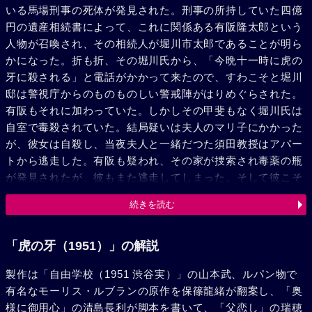
いる馬場刑事の死体が発見された。刑事の所持していた四億
円の遺産相続書によって、これに関係ある有阪隆太郎という
人物が召喚され、その相続人が堀川市太郎であることが明ら
かになった。折も折、その堀川氏から、「今晩十一時に虎の
牙に殺される」と電話がかかって来たので、すわこそと堀川
邸は警視庁からのものものしい警戒陣がはりめぐらされた。
有阪もそれに加わっていた。しかしその甲斐もなく堀川氏は
自室で毒殺されていた。結局疑いは夫人のマリ子にかかった
が、彼女は自殺し、当夜夫人と一緒だつた須田教授はアパー
トから逃走した。有阪も疑われ、その家が捜索され毒薬の瓶
が発見されたが、彼もまた逃走してしまった。そして彼こそ
は怪盗ルパンの異名のある侠盗であった。彼は真犯人を捕ら
続きを読む
えようとして、須田の逃亡を助けた園富美子の信州の別荘ま
で追って行った。そこで、須田も犯人でないことを知り、犯
人の残したと思われる紙片に書かれた堀川邸の爆破の時間の
「虎の牙（1951）」の解説
せまっていることを知って、捕縛を覚悟でそれを警視庁へ警
製作は「自由学校（1951 渋谷実）」の山本武、ルパン物で
告した。そして結局、マリ子夫人と須田とを陥れるために、
有名なモーリス・ルブランの原作を保篠龍緒が翻案し、「奥
堀川自身が筋書きをかいて自らも自殺したことが明らかにな
様に御用心」の清島長利が脚本を書いて、「父恋し」の瑞穂
った。有阪は事件の解決と共にまた何処ともなく姿を消して