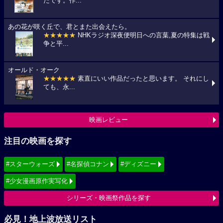
たです。作...
あの花が咲く丘で、君とまた出会えたら。
★★★★★
NHKラジオ深夜便明日への言葉,夏の特集は戦
争と平...
オールド・オーク
★★★★★
素直にいい作品だったと思います。 それにし
ても、永...
映画レビュー
注目の映画を探す
#スターウォーズ
#名探偵コナン
#ディズニー
#少女漫画原作実写化
シリーズ・映画祭作品を探す
必見！地上波放送リスト