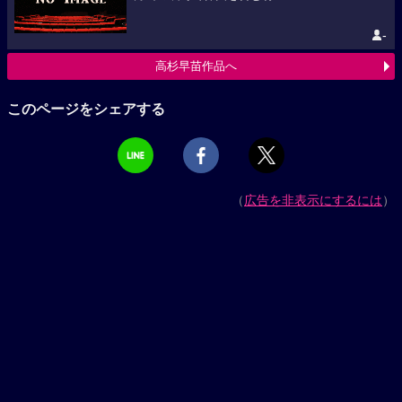
-
高杉早苗作品へ
このページをシェアする
（
広告を非表示にするには
）