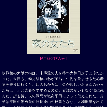
[Amazon購入
]
(PR)
敗戦後の大阪の街は、未帰還の夫を待つ大和田房子に冷たか
った。今日も、幼児結核のわが子浩に牛乳を飲ませるため着
物を売りに行くと、店のおかみは「金が欲しいおまんのやっ
たら……」と売春をすすめるのだ。看護のかいもなく浩は死
んだ。折も折、夫の戦死が戦友平田によって伝えられた。房
子は平田の勤め先の社長栗山の秘書となり、大和田家を出て