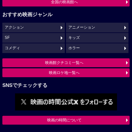
全国の映画館へ
おすすめ映画ジャンル
アクション
アニメーション
SF
キッズ
コメディ
ホラー
映画館クチコミ一覧へ
映画ロケ地一覧へ
SNSでチェックする
映画の時間について