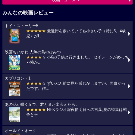
みんなの映画レビュー
トイ・ストーリー5
★★★★★
最近街を歩いていても小さい子（特に3、4歳
児）がi...
映画ちいかわ 人魚の島のひみつ
★★★★
☆ 小6の子供と行きました。 セイレーンがめっち
ゃ怖か...
カプリコン・1
★★★★
☆ ずいぶん前に見た感じがしますが、面白かっ
たです。作...
あの花が咲く丘で、君とまた出会えたら。
★★★★★
NHKラジオ深夜便明日への言葉,夏の特集は戦
争と平...
オールド・オーク