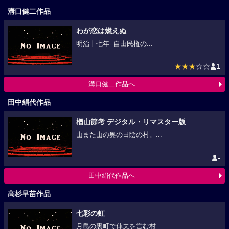
溝口健二作品
わが恋は燃えぬ
明治十七年--自由民権の...
★★★
☆☆
1
溝口健二作品へ
田中絹代作品
楢山節考 デジタル・リマスター版
山また山の奥の日陰の村。...
-
田中絹代作品へ
高杉早苗作品
七彩の虹
月島の裏町で俥夫を営む村...