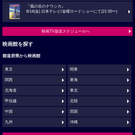
『風の谷のナウシカ』
8/14(金) 日本テレビ/金曜ロードショーにて(21:00〜)
映画TV放送スケジュールへ
映画館を探す
都道府県から映画館
東京
関東
関西
東海
北海道
東北
甲信越
北陸
中国
四国
九州
沖縄