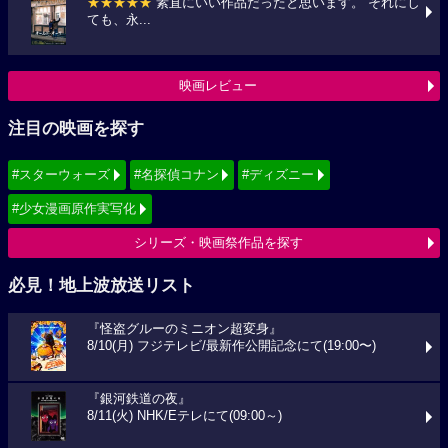
★★★★★
素直にいい作品だったと思います。 それにし
ても、永...
映画レビュー
注目の映画を探す
#スターウォーズ
#名探偵コナン
#ディズニー
#少女漫画原作実写化
シリーズ・映画祭作品を探す
必見！地上波放送リスト
『怪盗グルーのミニオン超変身』
8/10(月) フジテレビ/最新作公開記念にて(19:00〜)
『銀河鉄道の夜』
8/11(火) NHK/Eテレにて(09:00～)