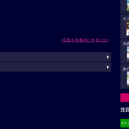
カ
（
広告を非表示にするには
）
大
あ
注
#ス