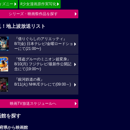
ィズニー
#少女漫画原作実写化
シリーズ・映画祭作品を探す
見！地上波放送リスト
『借りぐらしのアリエッティ』
8/7(金) 日本テレビ/金曜ロードショ
ーにて(21:00〜)
『怪盗グルーのミニオン超変身』
8/10(月) フジテレビ/最新作公開記
念にて(19:00〜)
『銀河鉄道の夜』
8/11(火) NHK/Eテレにて(09:00～)
映画TV放送スケジュールへ
画館を探す
府県から映画館