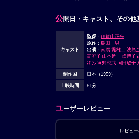
公
開日・キャスト、その他
監督
：
伊賀山正光
原作
：
島田一男
キャスト
出演
：
南廣
堀雄二
波島
高澄子
山本麟一
峰博子
ゆみ
河野秋武
岡田敏子
制作国
日本（1959）
上映時間
61分
ユ
ーザーレビュー
レビュー