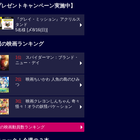
プレゼントキャンペーン実施中】
『グレイ・ミッション』アクリルス
タンド
5名様 [〆8/16(日)]
週の映画ランキング
1位
スパイダーマン：ブランド・
ニュー・デイ
2位
映画ちいかわ 人魚の島のひみ
つ
3位
映画クレヨンしんちゃん 奇々
怪々！オラの妖怪バケ～ション
の映画動員数ランキング