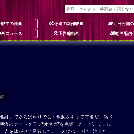
上映中の映画
今週の新作映画
近日公開
映画ニュース
予告編動画
動画配信
信
名射手であるばかりでなく敏腕をもって有名だ。偽ド
横浜のナイトクラブ“オネガ”を急襲した。が、そこに
二人を泳がせて尾行した。二人はバー“桂”に消えた。