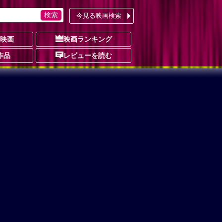
今見る映画検索
の映画
映画ランキング
作品
レビューを読む