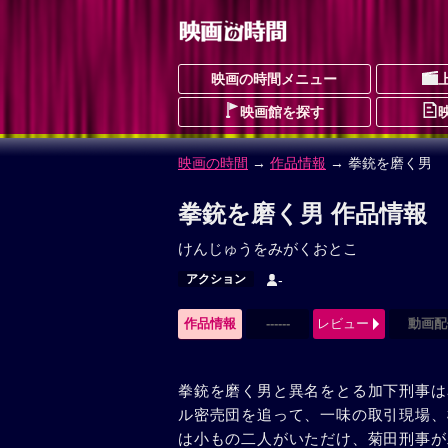
映画の時間メニュー
映画館を探す
映画の時間
→
作品情報
→ 拳銃を磨く男
拳銃を磨く男 作品情報
けんじゅうをみがくおとこ
アクション
-
作品情報
------
レビュー
動画配
拳銃を磨く男と異名をとる加下刑事は
ル密売団を追って、一味の取引現場、
は小もの二人がいただけ、菊田刑事が