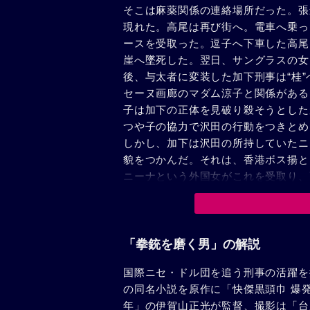
そこは麻薬関係の連絡場所だった。張
現れた。高尾は再び街へ。電車へ乗っ
ースを受取った。逗子へ下車した高尾
崖へ墜死した。翌日、サングラスの女
後、与太者に変装した加下刑事は“桂”
セーヌ画廊のマダム涼子と関係がある
子は加下の正体を見破り殺そうとした
つや子の協力で沢田の行動をつきとめ
しかし、加下は沢田の所持していたニ
貌をつかんだ。それは、香港ボス揚と
ニーナという外国女がこれを受取り、
も折、楊と李が日本へ来た。これを知
へ忍び寄ったが、金庫に仕掛けられた
がれた。日本脱出を前にピアス・ホテ
に乗込んだ。凄じい拳銃戦の末、揚を
「拳銃を磨く男」の解説
国際ニセ・ドル団を追う刑事の活躍を
の同名小説を原作に「快傑黒頭巾 爆
年」の伊賀山正光が監督、撮影は「台