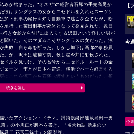
込みが始まった。“オネガ”の経営者石塚の手先高尾が
【
た彼はサングラスの女からニセドルを入れたスーツケ
は加下刑事の尾行を知り自動車で逃亡を企てたが、断
を尾行した菊田刑事が死体となって発見された。数日
へ行き女給から“桂”に出入りする沢田という怪しい男が
と聞いた。そのマダムこそサングラスの女だった。涼
今
が失敗、自ら命を断った。しかし加下は画廊の事務員
た。が、沢田は逮捕寸前、殺し屋今井に射殺された。
セドルを見つけ、その番号からニセドル・ルートの全
ジェーン・李とが日本へ密送、横浜でバーを経営する
更にこれを涼子から石塚へ渡すというものだった。折
った石塚はニセドルを一人占めしようとし画廊の金庫
続きを読む
自動拳銃に倒された。警察の眼は入国した揚、李に注
ルに一味は集合した。これを知った加下は単身ホテル
倒し乗込んだ武装警官隊は一味を逮捕した。
描いたアクション・ドラマ。講談倶楽部連載島田一男
今週
発篇」の小川正が脚本を書き、「名犬物語 断崖の少
風息子 花形三銃士」の高梨昇。