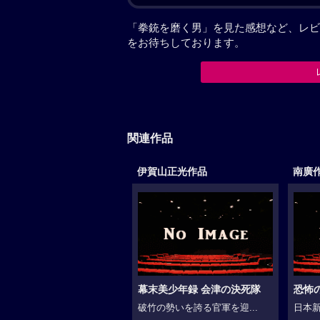
「拳銃を磨く男」を見た感想など、レビ
をお待ちしております。
関連作品
伊賀山正光作品
南廣
幕末美少年録 会津の決死隊
恐怖
破竹の勢いを誇る官軍を迎...
日本新