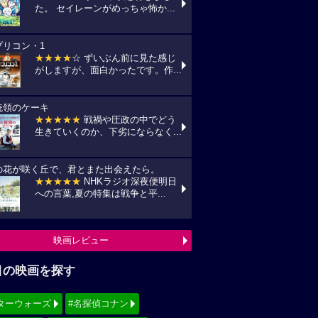
た。 セイレーンがめっちゃ怖か...
プリコン・1
★★★★
☆ ずいぶん前に見た感じ
がしますが、面白かったです。作...
統領のケーキ
★★★★★
戦禍や圧政の中でどう
生きていくのか、下劣にならなく...
の花が咲く丘で、君とまた出会えたら。
★★★★★
NHKラジオ深夜便明日
への言葉,夏の特集は戦争と平...
映画レビュー
目の映画を探す
ターウォーズ
#名探偵コナン