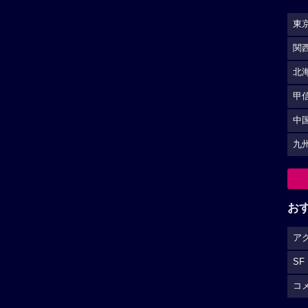
東
関
北
甲
中
九
お
ア
SF
コ