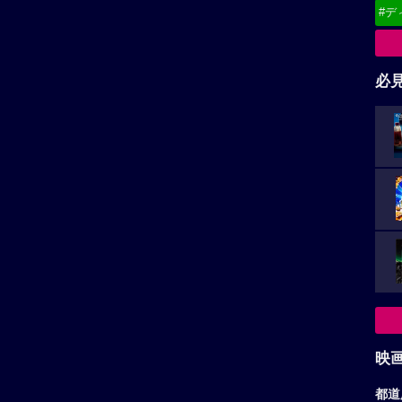
#デ
必
映
都道