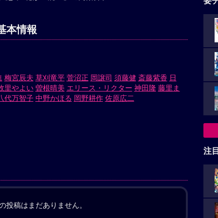
要
基本情報
進
梅宮辰夫
草刈竜平
菅沼正
岡譲司
須藤健
斎藤紫香
日
故里やよい
曽根晴美
エリース・リクター
神田隆
藤里ま
八代万智子
中野かほる
岡野耕作
佐原広二
注
の投稿はまだありません。