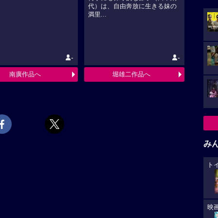
代）は、自由奔放に生きる妹の
満里...
-
-
南廣作品へ
堀雄二作品へ
み
ト
映