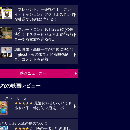
【プレゼント】一蓮托生！『グレ
イ・ミッション』アクリルスタンド
が抽選で5名様に当たる！
『ブルーヘロン』10月23日(金)公開
決定！ポスタービジュアル&特報解
禁―ある家族を巡る今...
堀田真由・高橋一生が声優に決定！
『ghost／夜の果て』特報映像解
禁、コメントも到着
映画ニュースへ
んなの映画レビュー
イ・ストーリー5
★★★★★
最近街を歩いていても
小さい子（特に3、4歳児）がi...
画ちいかわ 人魚の島のひみつ
★★★★
☆ 小6の子供と行きまし