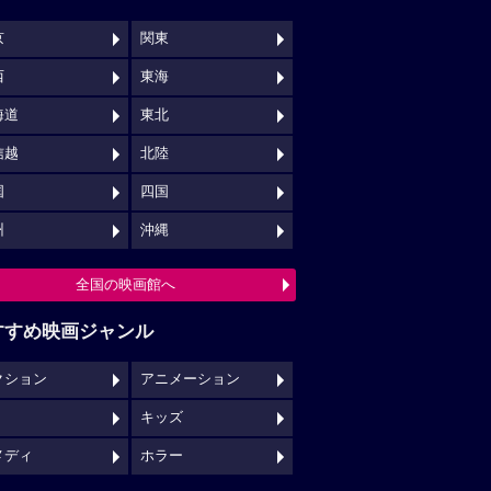
京
関東
西
東海
海道
東北
信越
北陸
国
四国
州
沖縄
全国の映画館へ
すすめ映画ジャンル
クション
アニメーション
キッズ
メディ
ホラー