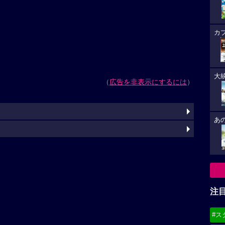
カ
大
（
広告を非表示にするには
）
あ
注
#ス