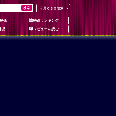
今見る映画検索
の映画
映画ランキング
作品
レビューを読む