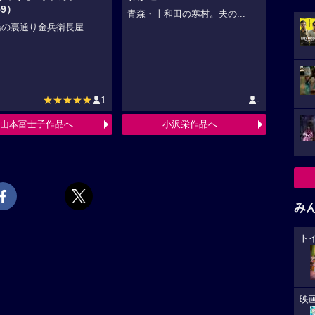
59）
青森・十和田の寒村。夫の...
の裏通り金兵衛長屋...
★★★★★
1
-
山本富士子作品へ
小沢栄作品へ
み
ト
映