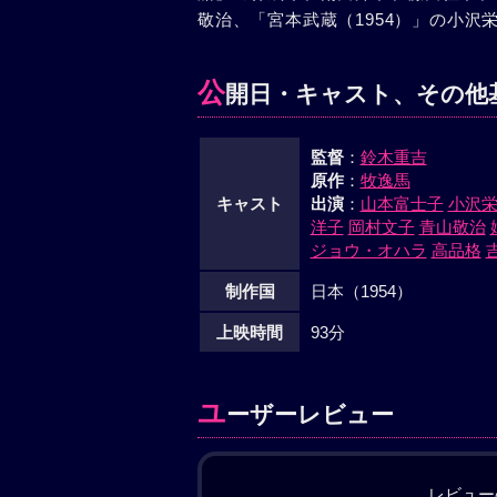
敬治、「宮本武蔵（1954）」の小
公
開日・キャスト、その他
監督
：
鈴木重吉
原作
：
牧逸馬
キャスト
出演
：
山本富士子
小沢
洋子
岡村文子
青山敬治
ジョウ・オハラ
高品格
制作国
日本（1954）
上映時間
93分
ユ
ーザーレビュー
レビュー