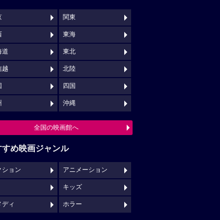
京
関東
西
東海
海道
東北
信越
北陸
国
四国
州
沖縄
全国の映画館へ
すすめ映画ジャンル
クション
アニメーション
キッズ
メディ
ホラー