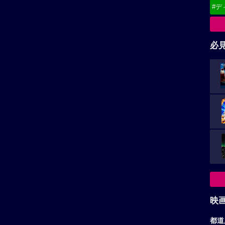
#デ
必
映
都道