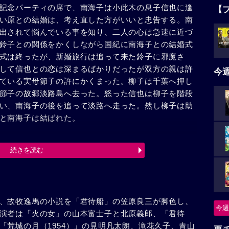
記念パーティの席で、南海子は小此木の息子信也に逢
【
い原との結婚は、考え直した方がいいと忠告する。南
出されて悩んでいる事を知り、二人の心は急速に近づ
鈴子との関係をかくしながら国紀に南海子との結婚式
式は終ったが、新婚旅行は追って来た鈴子に邪魔さ
して信也との恋は深まるばかりだったが双方の親は許
今
ている実母節子の許にかくまった。柳子は千葉へ押し
節子の故郷淡路島へ去った。怒った信也は柳子を階段
い、南海子の後を追って淡路へ走った。然し柳子は助
と南海子は結ばれた。
続きを読む
、故牧逸馬の小説を「君待船」の笠原良三が脚色し、
今週
演者は「火の女」の山本富士子と北原義郎、「君待
「荒城の月（1954）」の見明凡太朗、滝花久子、青山