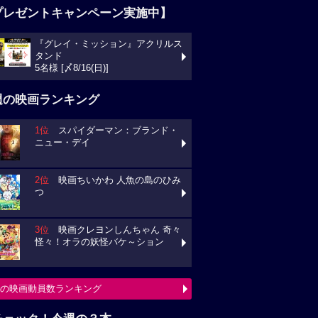
プレゼントキャンペーン実施中】
『グレイ・ミッション』アクリルス
タンド
5名様 [〆8/16(日)]
週の映画ランキング
1位
スパイダーマン：ブランド・
ニュー・デイ
2位
映画ちいかわ 人魚の島のひみ
つ
3位
映画クレヨンしんちゃん 奇々
怪々！オラの妖怪バケ～ション
の映画動員数ランキング