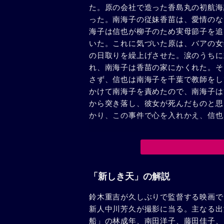
た。原の会社で造った香島丸の初航海
った。南海子の従妹香苗は、愛情のな
海子は信也が柳子のため実母節子を追
いた。これに気づいた原は、バアの女
の日取りを繰上げさせた。涙のうちに
れ、南海子は香苗の家にかくれた。そ
さず、信也は南海子を千葉で教師をし
かけて南海子を責めたので、南海子は
から突き落し、彼女が死んだものと思
かり、この事件で心を入れかえ、信也
「新しき天」の解説
鈴木重吉が久しぶりで監督する映画で
新人中川芳久が撮影に当る。主なる出
船」の林成年、南田洋子、藤田佳子、