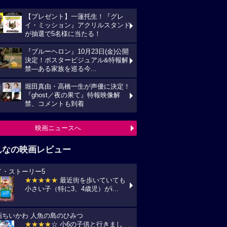
【プレゼント】一蓮托生！『グレ
イ・ミッション』アクリルスタンド
が抽選で5名様に当たる！
『ブルーヘロン』10月23日(金)公開
決定！ポスタービジュアル&特報解
禁―ある家族を巡る今...
堀田真由・高橋一生が声優に決定！
『ghost／夜の果て』特報映像解
禁、コメントも到着
映画ニュースへ
んなの映画レビュー
イ・ストーリー5
★★★★★
最近街を歩いていても
小さい子（特に3、4歳児）がi...
画ちいかわ 人魚の島のひみつ
★★★★
☆ 小6の子供と行きまし