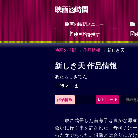
映画の時間メニュー
映画館を探す
映画の時間
→
作品情報
→ 新しき天
新しき天 作品情報
あたらしきてん
ドラマ
-
作品情報
------
レビュー
動画配
二十歳に成長した南海子は豊かな原家
会いに行く事を許された。母柳子は十
った女であった。想像とは余りにかけ