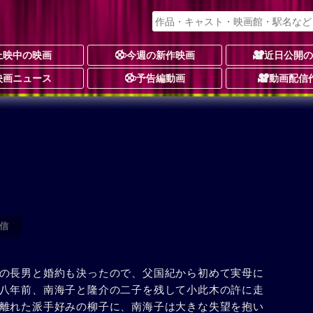
上映中の映画
今週の新作映画
近日公開
映画ニュース
予告編動画
動画配信
信
の長男と婚約も決ったので、父国紀から初めて実母に
八年前、南海子と隆介の二子を残して小此木の許に走
離れた派手好みの柳子に、南海子は大きな失望を抱い