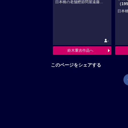
日本橋の老舗鰹節問屋遠藤...
（19
日本橋
-
鈴木重吉作品へ
このページをシェアする