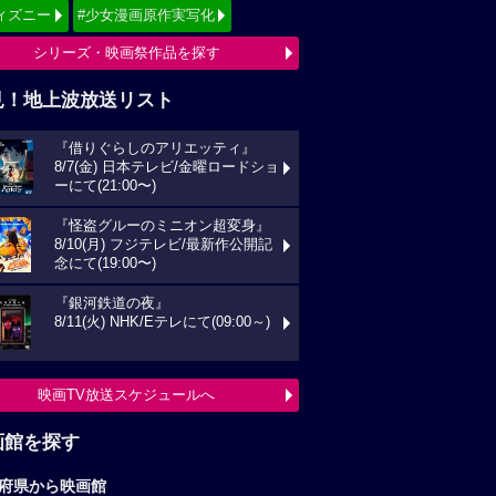
ィズニー
#少女漫画原作実写化
シリーズ・映画祭作品を探す
見！地上波放送リスト
『借りぐらしのアリエッティ』
8/7(金) 日本テレビ/金曜ロードショ
ーにて(21:00〜)
『怪盗グルーのミニオン超変身』
8/10(月) フジテレビ/最新作公開記
念にて(19:00〜)
『銀河鉄道の夜』
8/11(火) NHK/Eテレにて(09:00～)
映画TV放送スケジュールへ
画館を探す
府県から映画館