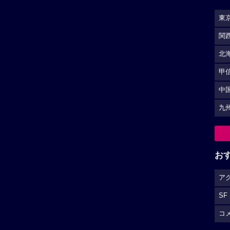
東
関
北
甲
中
九
お
ア
SF
コ