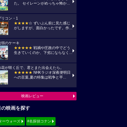
た。 セイレーンがめっちゃ怖か...
プリコン・1
★★★★
☆ ずいぶん前に見た感じ
がしますが、面白かったです。作...
統領のケーキ
★★★★★
戦禍や圧政の中でどう
生きていくのか、下劣にならなく...
の花が咲く丘で、君とまた出会えたら。
★★★★★
NHKラジオ深夜便明日
への言葉,夏の特集は戦争と平...
映画レビュー
目の映画を探す
ターウォーズ
#名探偵コナン