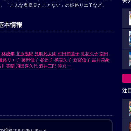
要
沢栄、「こんな奥様見たことない」の姫路リエ子など。
基本情報
栄
林成年
北原義郎
見明凡太朗
村田知英子
滝花久子
南田
姫路リエ子
藤田佳子
谷遥子
橘喜久子
新宮信子
吉井莞象
吉川英蘭
須田喜久代
酒井三郎
湊秀一
注
の投稿はまだありません。