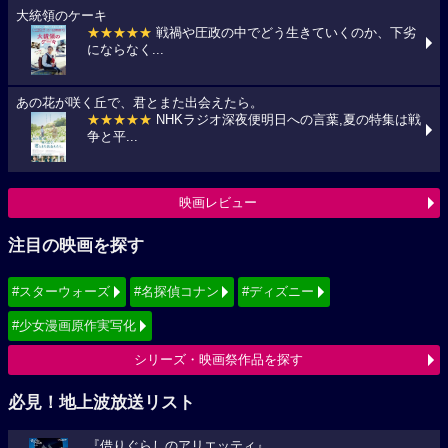
大統領のケーキ
★★★★★
戦禍や圧政の中でどう生きていくのか、下劣
にならなく...
あの花が咲く丘で、君とまた出会えたら。
★★★★★
NHKラジオ深夜便明日への言葉,夏の特集は戦
争と平...
映画レビュー
注目の映画を探す
#スターウォーズ
#名探偵コナン
#ディズニー
#少女漫画原作実写化
シリーズ・映画祭作品を探す
必見！地上波放送リスト
『借りぐらしのアリエッティ』