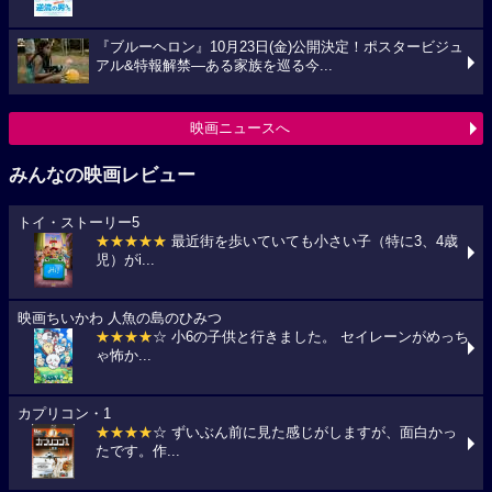
『ブルーヘロン』10月23日(金)公開決定！ポスタービジュ
アル&特報解禁―ある家族を巡る今...
映画ニュースへ
みんなの映画レビュー
トイ・ストーリー5
★★★★★
最近街を歩いていても小さい子（特に3、4歳
児）がi...
映画ちいかわ 人魚の島のひみつ
★★★★
☆ 小6の子供と行きました。 セイレーンがめっち
ゃ怖か...
カプリコン・1
★★★★
☆ ずいぶん前に見た感じがしますが、面白かっ
たです。作...