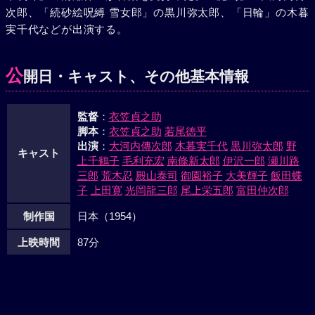
次郎、「続砂絵呪縛 雪女郎」の黒川弥太郎、「日輪」の木暮
雪に照りわたる月明りをあびて長次は颯爽と長脇差を引き抜
実千代などが出演する。
いた。一番手の仁吉が斬込んできたとたん、三吉が長次を求
めて泣きながらとびついた。
公
開日・キャスト、その他基本情報
監督
：
衣笠貞之助
脚本
：
衣笠貞之助
若尾徳平
出演
：
大河内傳次郎
木暮実千代
黒川弥太郎
野
キャスト
上千鶴子
毛利充宏
南條新太郎
伊沢一郎
瀬川路
三郎
荒木忍
殿山泰司
御園裕子
大美輝子
飯田蝶
子
上田寛
光岡龍三郎
尾上栄五郎
富田仲次郎
制作国
日本（1954）
上映時間
87分