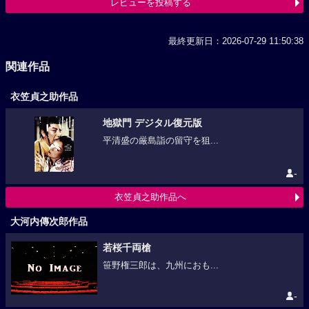
レビューを投稿する
最終更新日：2026-07-29 11:50:38
関連作品
衣笠貞之助作品
地獄門 デジタル復元版
平清盛の厳島詣の留守を狙...
-
衣笠貞之助作品へ
大河内傳次郎作品
若桜千両槍
笹野権三郎は、九州におも...
-