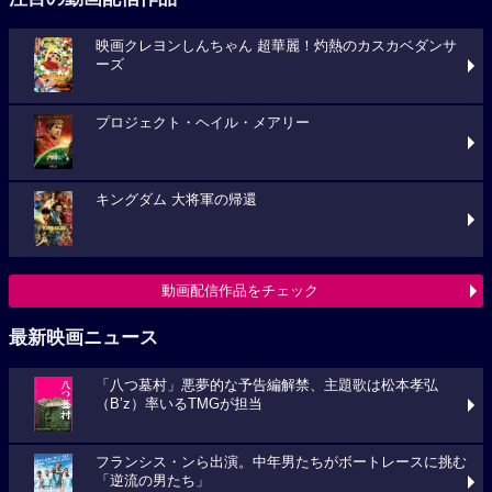
映画クレヨンしんちゃん 超華麗！灼熱のカスカベダンサ
ーズ
プロジェクト・ヘイル・メアリー
キングダム 大将軍の帰還
動画配信作品をチェック
最新映画ニュース
「八つ墓村」悪夢的な予告編解禁、主題歌は松本孝弘
（B’z）率いるTMGが担当
フランシス・ンら出演。中年男たちがボートレースに挑む
「逆流の男たち」