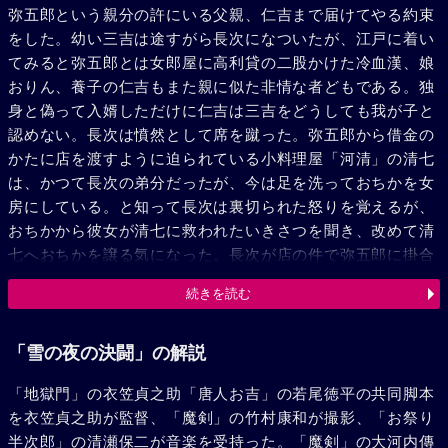
弥五郎という親分の許にいる父親、仁吉まで届けてやる約束
をした。幼い三吉は途すがら長次になついたが、江戸に着い
てみると弥五郎とは女郎屋に高利貸の二股かけた冷血漢、娘
おりん、養子の仁吉もまた親に似た非情な者どもである。独
身と偽って入婿しただけに仁吉は三吉をどうしても我が子と
認めない。長次は憤然として席を蹴った。弥五郎から借金の
かたに店を渡すように迫られている小料理屋「河清」の清七
は、かつて長次の弟分だったが、今は足を洗っておちかを女
房にしている。と知って長次は裏切られた怒りを覚えるが、
おちかから彼女が清七に救われたいきさつを聞き、改めて清
七へおちかを譲る気になった。長次が店の件で弥五郎に掛合
いにでかけたあと、借金のかたに弥五郎に売渡された娘おけ
続きを読む
いを追って、弥五郎の乾分たちが「河清」に踏込み、清七と
の間に乱闘となった。多勢に一人、清七は重傷を負い、おけ
いは連れ去られた。どさくさまぎれに三吉は長次を求めて外
「雪の夜の決闘」の解説
にとびだした。折しも長次は弥五郎をねじ伏せ、その面前で
「地獄門」の衣笠貞之助「唐人お吉」の若尾徳平の共同脚本
清七の借金証文を、またおけいの一件を知ると彼女をはじめ
を衣笠貞之助が監督、「魔剣」の竹村康和が撮影、「お祭り
女郎たち全部の年期証文をも破りすててしまった。弥五郎や
半次郎」の清瀬保二が音楽を受持った。「魔剣」の大河内傳
仁吉らは乾分たちを狩集めて長次に斬りかかる。折からの積