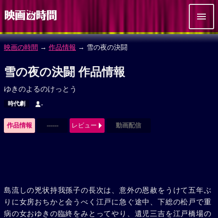
映画の時間
→
作品情報
→ 雪の夜の決闘
雪の夜の決闘 作品情報
ゆきのよるのけっとう
時代劇
-
作品情報
------
レビュー
動画配信
島流しの兇状持我孫子の長次は、意外の恩赦をうけて五年ぶ
りに女房おちかと会うべく江戸に急ぐ途中、下総の松戸で重
病の女おゆきの臨終をみとってやり、遺児三吉を江戸橋場の