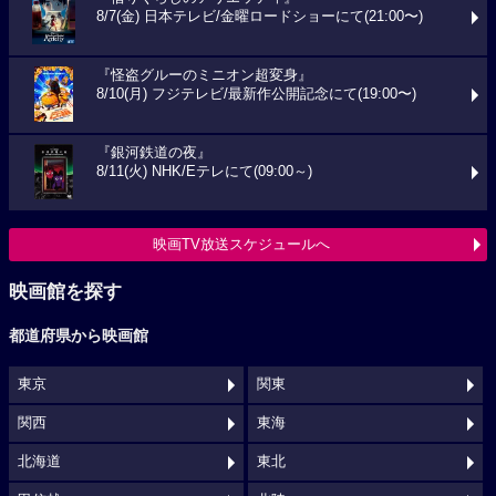
8/7(金) 日本テレビ/金曜ロードショーにて(21:00〜)
『怪盗グルーのミニオン超変身』
8/10(月) フジテレビ/最新作公開記念にて(19:00〜)
『銀河鉄道の夜』
8/11(火) NHK/Eテレにて(09:00～)
映画TV放送スケジュールへ
映画館を探す
都道府県から映画館
東京
関東
関西
東海
北海道
東北