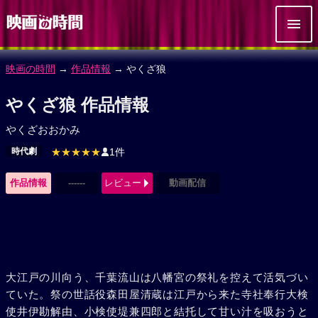
映画の時間
→
作品情報
→ やくざ狼
やくざ狼 作品情報
やくざおおかみ
時代劇
★★★★★
1件
作品情報
------
レビュー
動画配信
大江戸の川向う、千葉流山は八幡宮の祭礼を控えて活気づい
ていた。祭の世話役森田屋清蔵は江戸から来た寺社奉行大検
使井伊勘解由、小検使堤兼四郎と結托して甘い汁を吸おうと