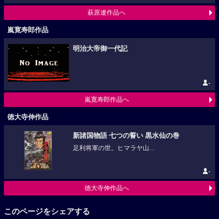
萩原遼作品へ
嵐寛寿郎作品
明治大帝御一代記
-
嵐寛寿郎作品へ
徳大寺伸作品
新諸国物語 七つの誓い 黒水仙の巻
足利将軍の世。ヒマラヤ山...
-
徳大寺伸作品へ
このページをシェアする