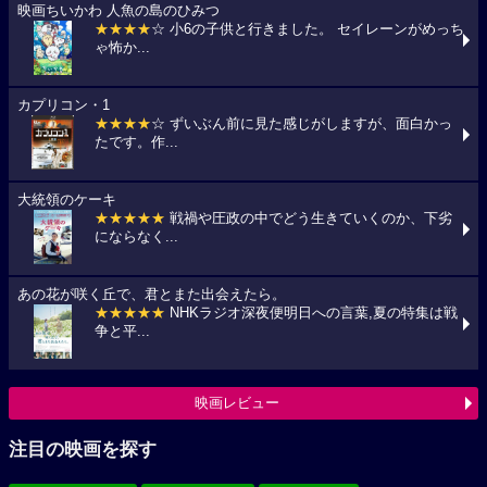
映画ちいかわ 人魚の島のひみつ
★★★★
☆ 小6の子供と行きました。 セイレーンがめっち
ゃ怖か...
カプリコン・1
★★★★
☆ ずいぶん前に見た感じがしますが、面白かっ
たです。作...
大統領のケーキ
★★★★★
戦禍や圧政の中でどう生きていくのか、下劣
にならなく...
あの花が咲く丘で、君とまた出会えたら。
★★★★★
NHKラジオ深夜便明日への言葉,夏の特集は戦
争と平...
映画レビュー
注目の映画を探す