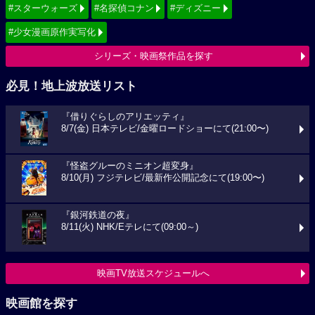
#スターウォーズ
#名探偵コナン
#ディズニー
#少女漫画原作実写化
シリーズ・映画祭作品を探す
必見！地上波放送リスト
『借りぐらしのアリエッティ』
8/7(金) 日本テレビ/金曜ロードショーにて(21:00〜)
『怪盗グルーのミニオン超変身』
8/10(月) フジテレビ/最新作公開記念にて(19:00〜)
『銀河鉄道の夜』
8/11(火) NHK/Eテレにて(09:00～)
映画TV放送スケジュールへ
映画館を探す