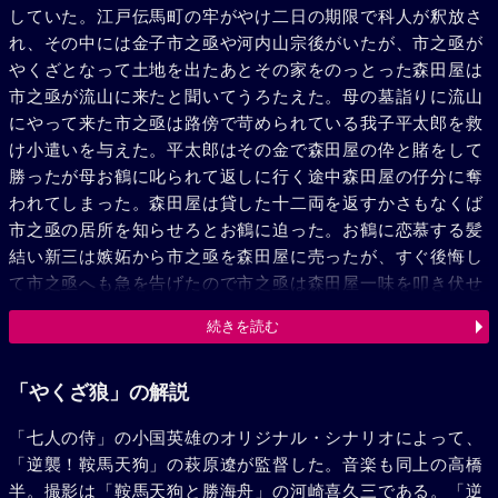
していた。江戸伝馬町の牢がやけ二日の期限で科人が釈放さ
れ、その中には金子市之亟や河内山宗後がいたが、市之亟が
やくざとなって土地を出たあとその家をのっとった森田屋は
市之亟が流山に来たと聞いてうろたえた。母の墓詣りに流山
にやって来た市之亟は路傍で苛められている我子平太郎を救
け小遣いを与えた。平太郎はその金で森田屋の伜と賭をして
勝ったが母お鶴に叱られて返しに行く途中森田屋の仔分に奪
われてしまった。森田屋は貸した十二両を返すかさもなくば
市之亟の居所を知らせろとお鶴に迫った。お鶴に恋慕する髪
結い新三は嫉妬から市之亟を森田屋に売ったが、すぐ後悔し
て市之亟へも急を告げたので市之亟は森田屋一味を叩き伏せ
た。土地の妙念寺に、上野東叡山寛永寺別院三従寺住職了海
続きを読む
僧都と称して乗込んで来た河内山宗俊は、大検使の懐中から
贈賄目録を奪い、露店商人を助けてやった。森田屋の非道
に、剣を抜こうか抜くまいかと思案する市之亟は河内山宗俊
「やくざ狼」の解説
に元気づけられ、祭礼当日、お鶴平太郎を連去ろうとする森
「七人の侍」の小国英雄のオリジナル・シナリオによって、
田屋一味をやっつけた。そして二人に見送られながら又江戸
「逆襲！鞍馬天狗」の萩原遼が監督した。音楽も同上の高橋
に去って行った。
半。撮影は「鞍馬天狗と勝海舟」の河崎喜久三である。「逆