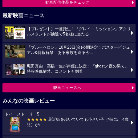
動画配信作品をチェック
最新映画ニュース
【プレゼント】一蓮托生！『グレイ・ミッション』アクリ
ルスタンドが抽選で5名様に当たる！
『ブルーヘロン』10月23日(金)公開決定！ポスタービジュ
アル&特報解禁―ある家族を巡る今...
堀田真由・高橋一生が声優に決定！『ghost／夜の果て』
特報映像解禁、コメントも到着
映画ニュースへ
みんなの映画レビュー
トイ・ストーリー5
★★★★★
最近街を歩いていても小さい子（特に3、4歳
児）がi...