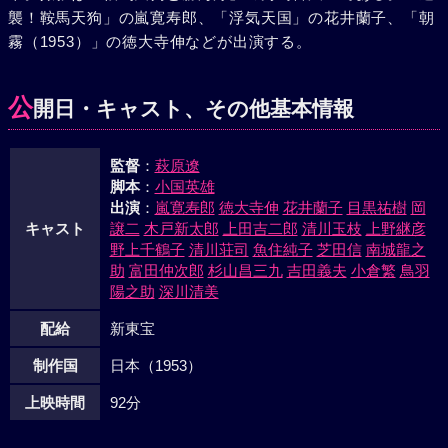
襲！鞍馬天狗」の嵐寛寿郎、「浮気天国」の花井蘭子、「朝
霧（1953）」の徳大寺伸などが出演する。
公
開日・キャスト、その他基本情報
監督
：
萩原遼
脚本
：
小国英雄
出演
：
嵐寛寿郎
徳大寺伸
花井蘭子
目黒祐樹
岡
キャスト
譲二
木戸新太郎
上田吉二郎
清川玉枝
上野継彦
野上千鶴子
清川荘司
魚住純子
芝田信
南城龍之
助
富田仲次郎
杉山昌三九
吉田義夫
小倉繁
鳥羽
陽之助
深川清美
配給
新東宝
制作国
日本（1953）
上映時間
92分