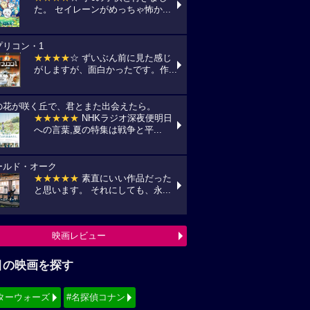
た。 セイレーンがめっちゃ怖か...
プリコン・1
★★★★
☆ ずいぶん前に見た感じ
がしますが、面白かったです。作...
の花が咲く丘で、君とまた出会えたら。
★★★★★
NHKラジオ深夜便明日
への言葉,夏の特集は戦争と平...
ールド・オーク
★★★★★
素直にいい作品だった
と思います。 それにしても、永...
映画レビュー
目の映画を探す
ターウォーズ
#名探偵コナン