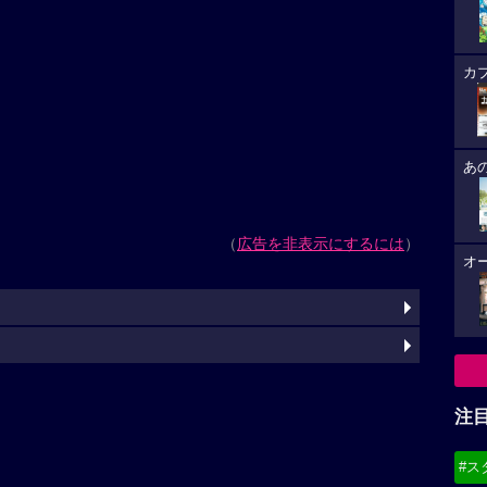
カ
あ
（
広告を非表示にするには
）
オ
注
#ス