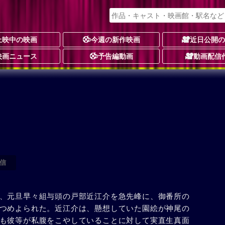
上映中の映画
今週の新作映画
近日公開
映画ニュース
予告編動画
動画配信
信
、元旦早々組与頭の戸部近江介を急先峰に、御番所の
つめよられた。近江介は、懸想していた園絵が神尾の
も彼等が私腹をこやしていることに対して実直生真面