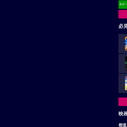
#デ
必
映
都道