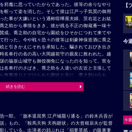
を邪魔に思っていたからであった。彼等の余りなやり
【
を斬って姿を消した。そして彼は江戸っ子気質の御用
った事が大嫌いという通称喧嘩屋夫婦、茨右近とお紘
喬之助から事情をきき、彼が残る不正の御蔵番一味十
賛成、喬之助の自宅から園絵をひそかにつれて来てや
て行った。今や戦々恐々の彼等は剣豪神保造酒に喬之
今
絵と引きかえにそれを承知した。騙されておびき出さ
時名奉行の名の高い大岡越前守の親友に救われた。越
謀の脇坂山城守も御役御免になったのを知って、世を
は名奉行のさばき、喬之助を人違いの左近と主張して
ら無事送りとどけられた園絵と共に、喬之助は心も
続きを読む
浩一郎。「旗本退屈男 江戸城罷り通る」の鈴木兵吾が
今週
談」もの。「鞍馬天狗 天狗廻状」の大曾根辰夫が監督
影している。出演者の顔ぶれは「稲妻草紙」の阪東妻