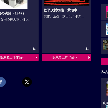
佐平次捕物控・紫頭巾
の決闘（1947）
製作、企画、演出は「ボス...
な用心棒天堂小彌太...
-
-
阪東妻三郎作品へ
阪東妻三郎作品へ
み
ト
映