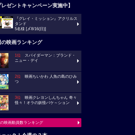
プレゼントキャンペーン実施中】
『グレイ・ミッション』アクリルス
タンド
5名様 [〆8/16(日)]
週の映画ランキング
1位
スパイダーマン：ブランド・
ニュー・デイ
2位
映画ちいかわ 人魚の島のひみ
つ
3位
映画クレヨンしんちゃん 奇々
怪々！オラの妖怪バケ～ション
の映画動員数ランキング