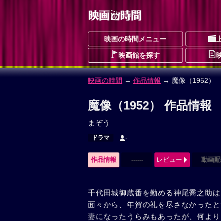
映画の時間メニュー
映画館を探す
映画の時間
→
作品情報
→ 魔像（1952）
魔像（1952） 作品情報
まぞう
ドラマ
-
作品情報
------
レビュー
動画配
千代田城御蔵番を勤める神尾喬之助は
面々から、年賀の礼を尽さなかったと
妻になったうらみもあったが、何より