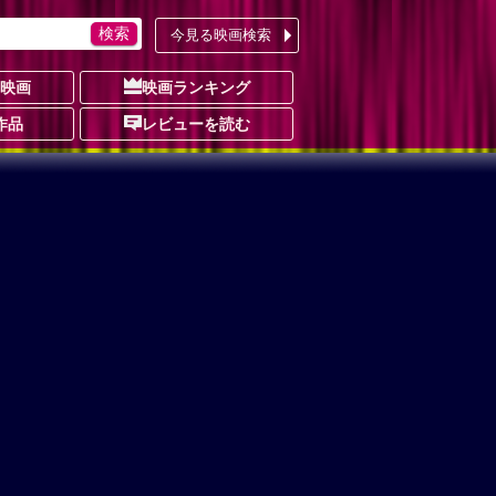
今見る映画検索
の映画
映画ランキング
作品
レビューを読む