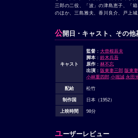
三郎の二役、「波」の津島恵子、「箱
のほか、三島雅夫、香川良介、戸上城
公
開日・キャスト、その他
監督
：
大曾根辰夫
脚本
：
鈴木兵吾
キャスト
原作
：
林不忘
出演
：
阪東妻三郎
阪東
小林重四郎
小堀誠
永田
配給
松竹
制作国
日本（1952）
上映時間
98分
ユ
ーザーレビュー