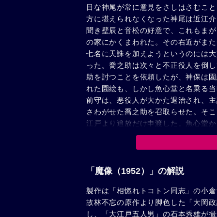
目な神尾が常に意見をさしはさむこと
方に堪えられなくなった神尾は近江介
聞き壁辰と音松の好意で、これもまが
の家にかくまわれた。その右近がまた
七名に天誅を加えようというのには大
った。喬之助は次々と不正役人を倒し
助を討つことを依頼したが、神保は園
れた園絵も、しかし魚心堂と名乗る当
前守は、悪役人が大かた退治され、主
さわがせた喬之助を召取らせた。そこ
江戸より追放だけ申渡した。魚心堂か
晴々と旅に出るのであった。
「魔像（1952）」の解説
製作は「相惚れトコトン同志」の小倉
故林不忘の原作より脚色した「大岡政
し、「大江戸五人男」の石本秀雄が撮