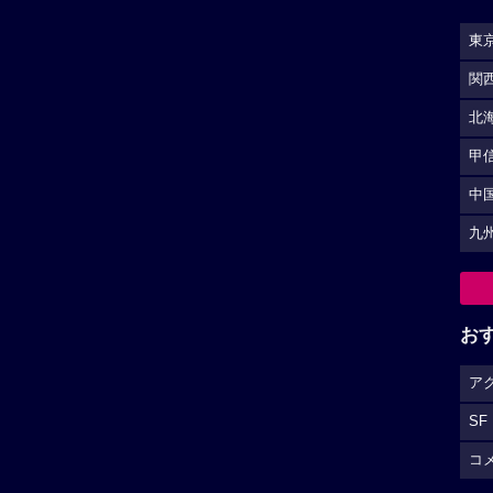
東
関
北
甲
中
九
お
ア
SF
コ