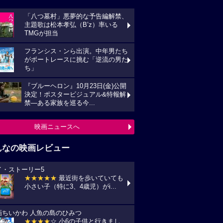
「八つ墓村」悪夢的な予告編解禁、
主題歌は松本孝弘（B’z）率いる
TMGが担当
フランシス・ンら出演。中年男たち
がボートレースに挑む「逆流の男た
ち」
『ブルーヘロン』10月23日(金)公開
決定！ポスタービジュアル&特報解
禁―ある家族を巡る今...
映画ニュースへ
んなの映画レビュー
イ・ストーリー5
★★★★★
最近街を歩いていても
小さい子（特に3、4歳児）がi...
画ちいかわ 人魚の島のひみつ
★★★★
☆ 小6の子供と行きまし