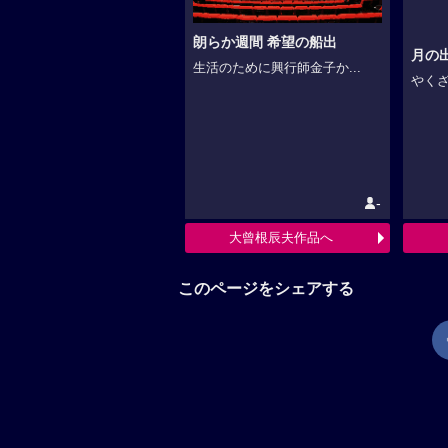
朗らか週間 希望の船出
月の出
生活のために興行師金子か...
やくざ
-
大曾根辰夫作品へ
このページをシェアする