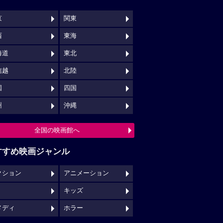
京
関東
西
東海
海道
東北
信越
北陸
国
四国
州
沖縄
全国の映画館へ
すすめ映画ジャンル
クション
アニメーション
キッズ
メディ
ホラー