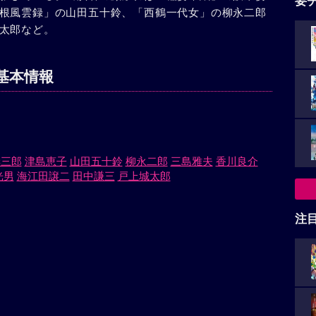
要
根風雲録」の山田五十鈴、「西鶴一代女」の柳永二郎
太郎など。
基本情報
妻三郎
津島恵子
山田五十鈴
柳永二郎
三島雅夫
香川良介
光男
海江田譲二
田中謙三
戸上城太郎
注