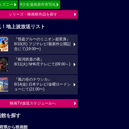
ィズニー
#少女漫画原作実写化
シリーズ・映画祭作品を探す
見！地上波放送リスト
『怪盗グルーのミニオン超変身』
8/10(月) フジテレビ/最新作公開記
念にて(19:00〜)
『銀河鉄道の夜』
8/11(火) NHK/Eテレにて(09:00～)
『風の谷のナウシカ』
8/14(金) 日本テレビ/金曜ロードシ
ョーにて(21:00〜)
映画TV放送スケジュールへ
画館を探す
府県から映画館