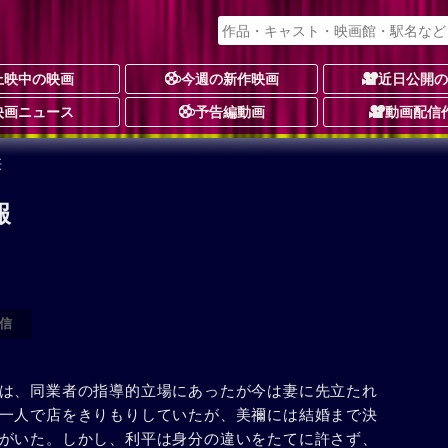
上映中の映画
今週の新作映画
近日公開
映画ニュース
予告編動画
動画配信
侠
報
信
は、同業者の指導的立場にあったが今は妻に先立たれ
一人で店をきりもりしていたが、美禰には結婚まで決
がいた。しかし、利平は身分の違いをたてに許さず、