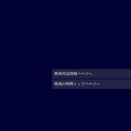
映画作品情報ページへ
映画の時間トップページへ