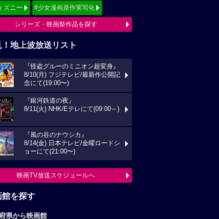
ィズニー
#少女漫画原作実写化
シリーズ・映画祭作品を探す
見！地上波放送リスト
『怪盗グルーのミニオン超変身』
8/10(月) フジテレビ/最新作公開記
念にて(19:00〜)
『銀河鉄道の夜』
8/11(火) NHK/Eテレにて(09:00～)
『風の谷のナウシカ』
8/14(金) 日本テレビ/金曜ロードシ
ョーにて(21:00〜)
映画TV放送スケジュールへ
画館を探す
府県から映画館