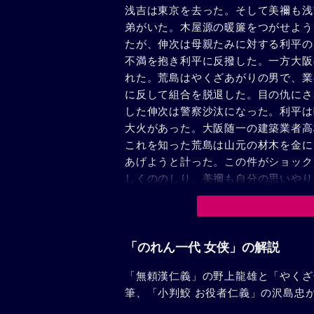
浅吉は東京を去った。そして美禰も浅
弟がいた。木屋源の暖簾をつがせよう
たが、伸次は母親たみに対する利平の
不満を抱き利平に反撥した。一方大阪
れた。荒島はやくざあがりの男で、業
に反して組合を脱退した。目の仇にさ
した伸次は警察沙汰になった。利平は
大火があった。大阪随一の建築業者高
これを知った荒島は山元の材木を金に
あげようと計った。この件がショック
しくののしり、美禰も自分の思いやり
京でヤクザに仲間入りした浅吉が、ひ
てくれるよう頼んだが浅吉は美禰の仕
身に受けた。山元の人たちの同情で材
した。染子から事の次第を聞いた伸次
「のれん一代 女侠」の解説
に木屋源の株券をゆすった。電話を受
「無頼漢仁義」の野上龍雄と「やくざ
助太刀にむかった。荒島と刺し違えて
筆、「小判鮫 お役者仁義」の沢島忠
禰は必死に暖簾を守ろうと心に決めた