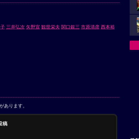
日子
三井弘次
矢野宣
観世栄夫
関口銀三
市原清彦
西本裕
稿があります。
の投稿