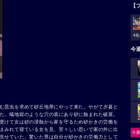
【
4名
今
む昆虫を求めて砂丘地帯にやって来た。やがて夕暮と
た。蟻地獄のような穴の底にあり砂に蝕まれた破屋。
更けて女は砂の浸蝕から家を守るため砂かきの労働を
まみれて寝ている女を見、苦々しい思いで家の外に出
今週
失せていた。驚いた男は自分が砂かきの労働力として