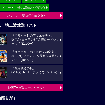
ィズニー
#少女漫画原作実写化
シリーズ・映画祭作品を探す
見！地上波放送リスト
『借りぐらしのアリエッティ』
8/7(金) 日本テレビ/金曜ロードショ
ーにて(21:00〜)
『怪盗グルーのミニオン超変身』
8/10(月) フジテレビ/最新作公開記
念にて(19:00〜)
『銀河鉄道の夜』
8/11(火) NHK/Eテレにて(09:00～)
映画TV放送スケジュールへ
画館を探す