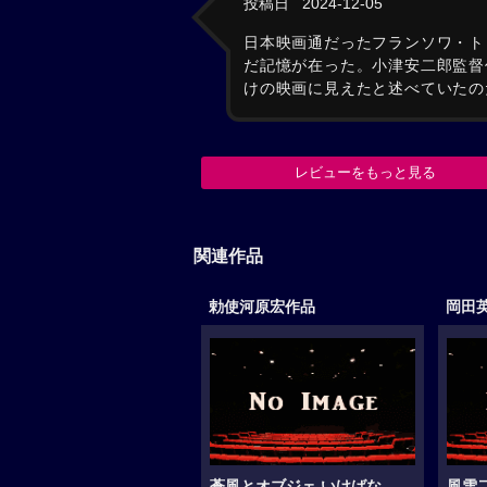
投稿日
2024-12-05
日本映画通だったフランソワ・ト
だ記憶が在った。小津安二郎監督
けの映画に見えたと述べていたの
レビューをもっと見る
関連作品
勅使河原宏作品
岡田
蒼風とオブジェ いけばな
風雪