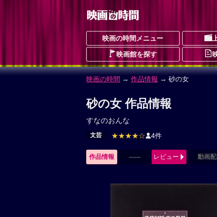
映画の時間メニュー
映画館を探す
映画の時間
→
作品情報
→ 砂の女
砂の女 作品情報
すなのおんな
文芸
★★★★☆
4件
作品情報
------
レビュー
動画配