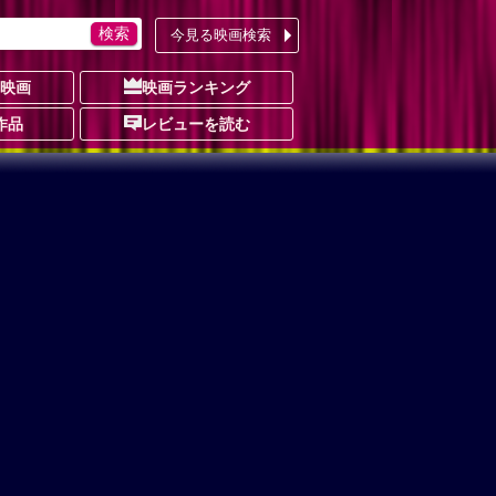
今見る映画検索
の映画
映画ランキング
作品
レビューを読む