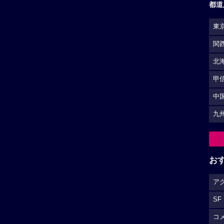
都道
東
関
北
甲
中
九
お
ア
SF
コ