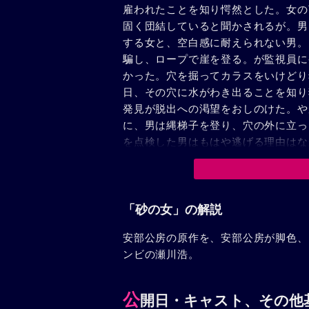
雇われたことを知り愕然とした。女の
固く団結していると聞かされるが。男
する女と、空白感に耐えられない男。
騙し、ロープで崖を登る。が監視員に
かった。穴を掘ってカラスをいけどり
日、その穴に水がわき出ることを知り
発見が脱出への渇望をおしのけた。や
に、男は縄梯子を登り、穴の外に立っ
を点検した男はもはや逃げる理由はな
したのだ。それから七年後男の失踪宣
「砂の女」の解説
安部公房の原作を、安部公房が脚色、
ンビの瀬川浩。
公
開日・キャスト、その他