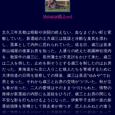
[Amazon購入
]
(PR)
文久三年京都は暗殺や決闘の絶えない、血なまぐさい町と変
貌していた。新選組の土方歳三は陰謀と冷酷な臭気を漂わ
し、黒幕として内外に恐れられていた。或る日、歳三は装束
商山城屋の後家お房を知った。人通りの絶えた祇園神社境内
を、散策中の歳三に、長州藩士が不意討をかけて来た。歳三
は二人を倒した。止めを刺そうとする歳三を制したのはお房
だった。東海道から京に入りこむ狼人たちを警戒するために
大津街道の日岡を巡察しての帰途、歳三は茶店“ゆみや”でお
房と会った。それから歳三とお房の交情がつづいた。秋が立
ち春が去った。二人の愛情はそのままつづけられた。情勢の
推移が新選組の内部にも波紋をひろげ、歳三とお房の間にも
不安な影を打ちかけるようになった。伊東甲子太郎一派の新
選組脱隊を契機として脱走者が相つぎ、恋人おみねとの逢う
瀬に隊務をゆるがせにした安藤和馬は、歳三の裁決にあって