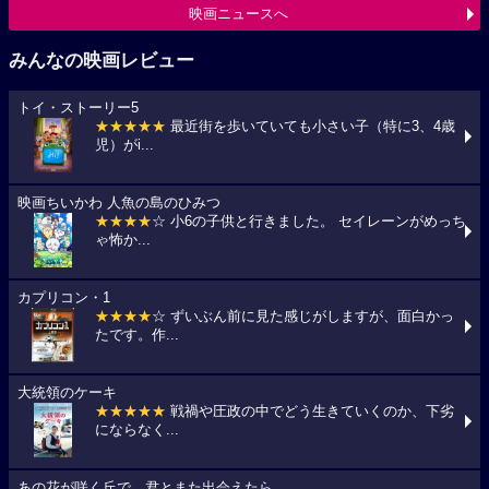
映画ニュースへ
みんなの映画レビュー
トイ・ストーリー5
★★★★★
最近街を歩いていても小さい子（特に3、4歳
児）がi...
映画ちいかわ 人魚の島のひみつ
★★★★
☆ 小6の子供と行きました。 セイレーンがめっち
ゃ怖か...
カプリコン・1
★★★★
☆ ずいぶん前に見た感じがしますが、面白かっ
たです。作...
大統領のケーキ
★★★★★
戦禍や圧政の中でどう生きていくのか、下劣
にならなく...
あの花が咲く丘で、君とまた出会えたら。