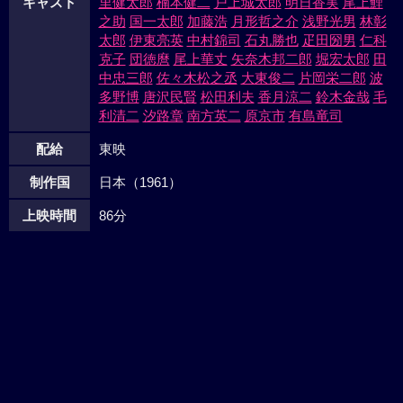
キャスト
里健太郎
楠本健二
戸上城太郎
明日香実
尾上鯉
之助
国一太郎
加藤浩
月形哲之介
浅野光男
林彰
太郎
伊東亮英
中村錦司
石丸勝也
疋田圀男
仁科
克子
団徳麿
尾上華丈
矢奈木邦二郎
堀宏太郎
田
中忠三郎
佐々木松之丞
大東俊二
片岡栄二郎
波
多野博
唐沢民賢
松田利夫
香月涼二
鈴木金哉
毛
利清二
汐路章
南方英二
原京市
有島竜司
配給
東映
制作国
日本（1961）
上映時間
86分