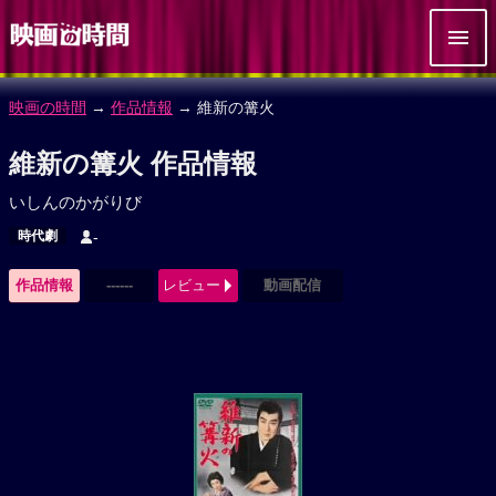
映画の時間
→
作品情報
→ 維新の篝火
維新の篝火 作品情報
いしんのかがりび
時代劇
-
作品情報
------
レビュー
動画配信