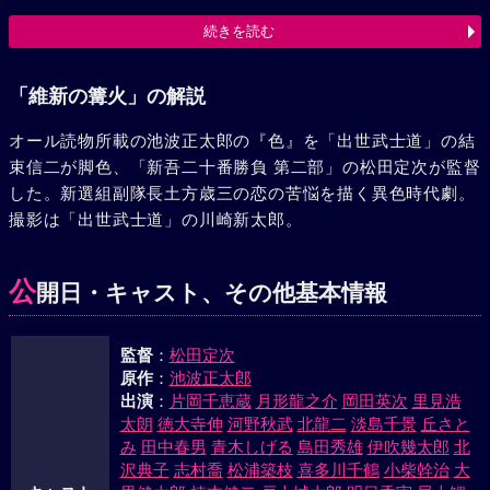
切腹させられた。尖鋭な行動をもって幕府への誠意を貫こう
続きを読む
とする農家出身の歳三と、武家育ちで内省的な理論家の山南
啓介との反目が表面化し、脱走して捕えられた山南は切腹さ
せられた。そんな空気の中に、薩長連合軍が鳥羽伏見に進出
「維新の篝火」の解説
してきた。歳三とお房はあわただしい雰囲気の中で、島原角
オール読物所載の池波正太郎の『色』を「出世武士道」の結
屋の一室で最後の一刻を過した。新選組の出撃を告げる下男
束信二が脚色、「新吾二十番勝負 第二部」の松田定次が監督
平吉にうながされて去る、断腸の思いの歳三を、涙で追いす
した。新選組副隊長土方歳三の恋の苦悩を描く異色時代劇。
がるお房の姿には女の悲しさが溢れていた。敗勢の中に官軍
撮影は「出世武士道」の川崎新太郎。
の砲火と刀槍に向かって暴れ狂う歳三の闘志と、殺気に満ち
た双眸はお房を想う心だけで精気を孕んでいるかのようだっ
た。
公
開日・キャスト、その他基本情報
監督
：
松田定次
原作
：
池波正太郎
出演
：
片岡千恵蔵
月形龍之介
岡田英次
里見浩
太朗
徳大寺伸
河野秋武
北龍二
淡島千景
丘さと
み
田中春男
青木しげる
島田秀雄
伊吹幾太郎
北
沢典子
志村喬
松浦築枝
喜多川千鶴
小柴幹治
大