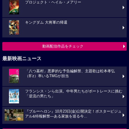
プロジェクト・ヘイル・メアリー
キングダム 大将軍の帰還
動画配信作品をチェック
最新映画ニュース
「八つ墓村」悪夢的な予告編解禁、主題歌は松本孝弘
（B’z）率いるTMGが担当
フランシス・ンら出演。中年男たちがボートレースに挑む
「逆流の男たち」
『ブルーヘロン』10月23日(金)公開決定！ポスタービジュ
アル&特報解禁―ある家族を巡る今...