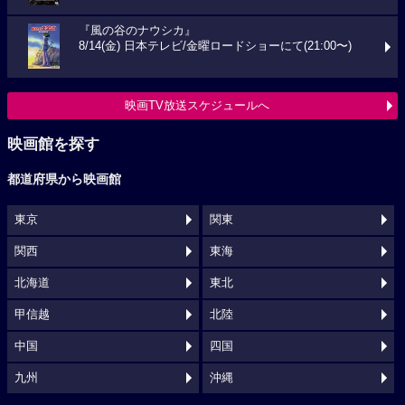
『風の谷のナウシカ』
8/14(金) 日本テレビ/金曜ロードショーにて(21:00〜)
映画TV放送スケジュールへ
映画館を探す
都道府県から映画館
東京
関東
関西
東海
北海道
東北
甲信越
北陸
中国
四国
九州
沖縄