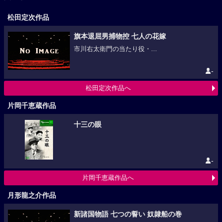
松田定次作品
旗本退屈男捕物控 七人の花嫁
市川右太衛門の当たり役・...
-
松田定次作品へ
片岡千恵蔵作品
十三の眼
-
片岡千恵蔵作品へ
月形龍之介作品
新諸国物語 七つの誓い 奴隷船の巻