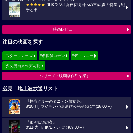
★★★★★
NHKラジオ深夜便明日への言葉,夏の特集は戦
争と平...
映画レビュー
注目の映画を探す
#スターウォーズ
#名探偵コナン
#ディズニー
#少女漫画原作実写化
シリーズ・映画祭作品を探す
必見！地上波放送リスト
『怪盗グルーのミニオン超変身』
8/10(月) フジテレビ/最新作公開記念にて(19:00〜)
『銀河鉄道の夜』
8/11(火) NHK/Eテレにて(09:00～)