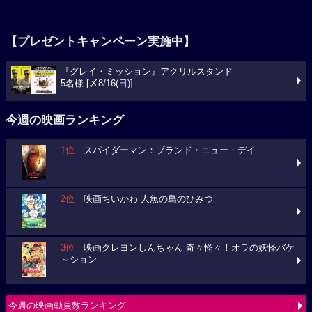
【プレゼントキャンペーン実施中】
『グレイ・ミッション』アクリルスタンド
5名様 [〆8/16(日)]
今週の映画ランキング
1位
スパイダーマン：ブランド・ニュー・デイ
2位
映画ちいかわ 人魚の島のひみつ
3位
映画クレヨンしんちゃん 奇々怪々！オラの妖怪バケ
～ション
今週の映画動員数ランキング