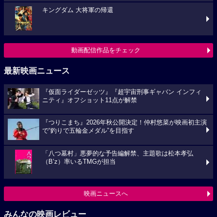
キングダム 大将軍の帰還
動画配信作品をチェック
最新映画ニュース
『仮面ライダーゼッツ』『超宇宙刑事ギャバン インフィ
ニティ』オフショット11点が解禁
『つりこまち』2026年秋公開決定！仲村悠菜が映画初主演
で“釣りで五輪金メダル”を目指す
「八つ墓村」悪夢的な予告編解禁、主題歌は松本孝弘
（B’z）率いるTMGが担当
映画ニュースへ
みんなの映画レビュー