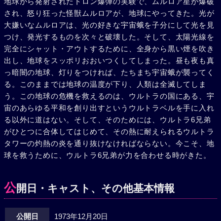
地球から発射されたトロン爆弾の実験で、ムルロア星が爆破
され、怒り狂った怪獣ムルロアが、地球にやってきた。光が
大嫌いなムルロアは、光の好きな宇宙蛾を子分にして光を見
つけ、発光するものを次々と破壊した。そして、太陽光線を
完全にシャット・アウトするために、全身から黒い煙を吹き
出し、地球をスッポリおおいつくしてしまった。昼も夜も真
っ暗闇の地球、灯りをつければ、たちまち宇宙蛾が襲ってく
る。このままでは地球の温度が下り、人類は全滅してしま
う。この地球の危機を救えるのは、ウルトラの国にある、宇
宙のあらゆる平和を創り出すというウルトラベルを手に入れ
る以外に道はない。そして、そのためには、ウルトラ6兄弟
がひとつに合体してはじめて、その熱に耐えられるウルトラ
タワーの灼熱の炎を通り抜けなければならない。今こそ、地
球を救うために、ウルトラ6兄弟が力を合わせる時がきた。
公
開日・キャスト、その他基本情報
公開日
1973年12月20日