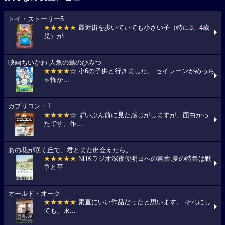
トイ・ストーリー5
★★★★★
最近街を歩いていても小さい子（特に3、4歳
児）がi...
映画ちいかわ 人魚の島のひみつ
★★★★
☆ 小6の子供と行きました。 セイレーンがめっち
ゃ怖か...
カプリコン・1
★★★★
☆ ずいぶん前に見た感じがしますが、面白かっ
たです。作...
あの花が咲く丘で、君とまた出会えたら。
★★★★★
NHKラジオ深夜便明日への言葉,夏の特集は戦
争と平...
オールド・オーク
★★★★★
素直にいい作品だったと思います。 それにし
ても、永...