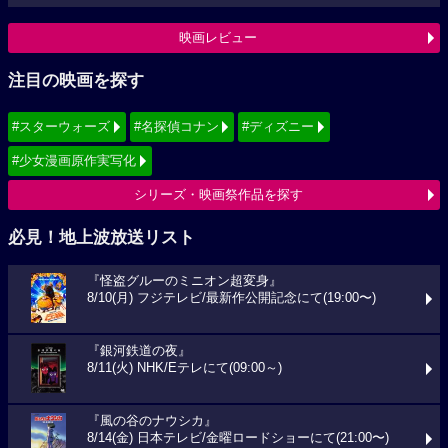
映画レビュー
注目の映画を探す
#スターウォーズ
#名探偵コナン
#ディズニー
#少女漫画原作実写化
シリーズ・映画祭作品を探す
必見！地上波放送リスト
『怪盗グルーのミニオン超変身』
8/10(月) フジテレビ/最新作公開記念にて(19:00〜)
『銀河鉄道の夜』
8/11(火) NHK/Eテレにて(09:00～)
『風の谷のナウシカ』
8/14(金) 日本テレビ/金曜ロードショーにて(21:00〜)