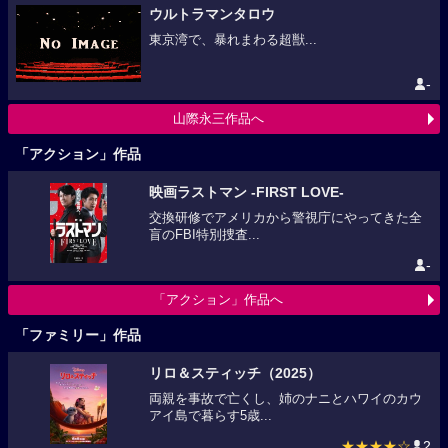
ウルトラマンタロウ
東京湾で、暴れまわる超獣...
-
山際永三作品へ
「アクション」作品
映画ラストマン -FIRST LOVE-
交換研修でアメリカから警視庁にやってきた全
盲のFBI特別捜査...
-
「アクション」作品へ
「ファミリー」作品
リロ＆スティッチ（2025）
両親を事故で亡くし、姉のナニとハワイのカウ
アイ島で暮らす5歳...
★★★★☆
2