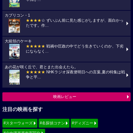
カプリコン・1
★★★★
☆ ずいぶん前に見た感じがしますが、面白かっ
たです。作...
大統領のケーキ
★★★★★
戦禍や圧政の中でどう生きていくのか、下劣
にならなく...
あの花が咲く丘で、君とまた出会えたら。
★★★★★
NHKラジオ深夜便明日への言葉,夏の特集は戦
争と平...
映画レビュー
注目の映画を探す
#スターウォーズ
#名探偵コナン
#ディズニー