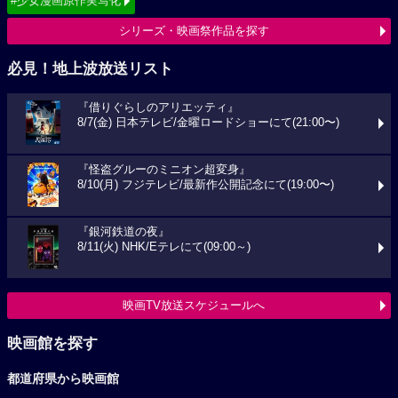
#少女漫画原作実写化
シリーズ・映画祭作品を探す
必見！地上波放送リスト
『借りぐらしのアリエッティ』
8/7(金) 日本テレビ/金曜ロードショーにて(21:00〜)
『怪盗グルーのミニオン超変身』
8/10(月) フジテレビ/最新作公開記念にて(19:00〜)
『銀河鉄道の夜』
8/11(火) NHK/Eテレにて(09:00～)
映画TV放送スケジュールへ
映画館を探す
都道府県から映画館