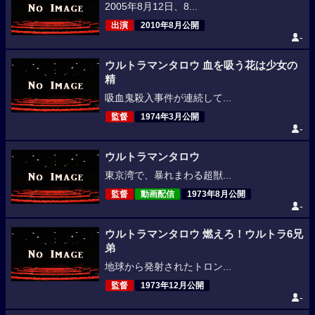
2005年8月12日、8...
出演
2010年8月公開
-
ウルトラマンタロウ 血を吸う花は少女の
精
吸血鬼殺入事件が連続して...
監督
1974年3月公開
-
ウルトラマンタロウ
東京湾で、暴れまわる超獣...
監督
動画配信
1973年8月公開
-
ウルトラマンタロウ 燃えろ！ウルトラ6兄
弟
地球から発射されたトロン...
監督
1973年12月公開
-