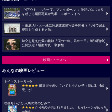
『4アウト ─もう一度、プレイボール─』物語のはじまり
を感じる場面写真が到着！スポーツイベ...
＜生成 AI＞と一緒に完成披露試写会を開催!?『5秒で完全
犯罪を生成する方法』
時空を超えた愛の軌跡『僕の一年、君の一日』9月4日(金)
公開決定！場面写真一挙解禁
映画ニュースへ
みんなの映画レビュー
トイ・ストーリー5
★★★★★
最近街を歩いていても小さい子（特に3、4歳
児）がi...
映画ちいかわ 人魚の島のひみつ
★★★★
☆ 小6の子供と行きました。 セイレーンがめっち
ゃ怖か...