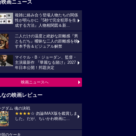
新映画ニュース
複雑に絡み合う登場人物たちの関係
性が明らかに『5秒で完全犯罪を生
成する方法』人物相関図＆新...
二人だけの温度と絶妙な距離感『男
ともだち』曖昧な二人の距離感を映
す本予告＆ビジュアル解禁
マイケル・B・ジョーダン、監督・
主演最新作 『華麗なる賭け』2027
年日本公開！邦題決定
映画ニュースへ
んなの映画レビュー
ングダム 魂の決戦
★★★★
☆ 勿論IMAX版を鑑賞しま
した。だが、ちいかわ映画に...
統領のケーキ