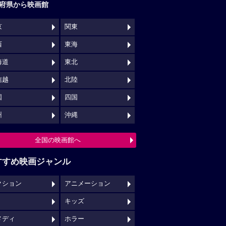
府県から映画館
京
関東
西
東海
海道
東北
信越
北陸
国
四国
州
沖縄
全国の映画館へ
すすめ映画ジャンル
クション
アニメーション
キッズ
メディ
ホラー