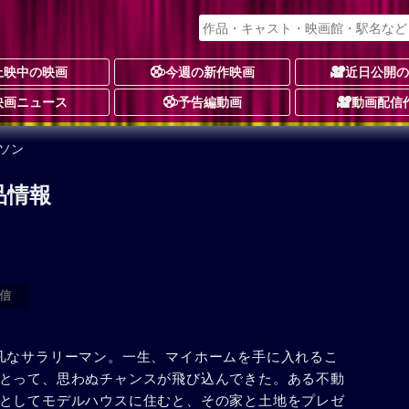
上映中の映画
今週の新作映画
近日公開
映画ニュース
予告編動画
動画配信
ソン
品情報
信
凡なサラリーマン。一生、マイホームを手に入れるこ
とって、思わぬチャンスが飛び込んできた。ある不動
としてモデルハウスに住むと、その家と土地をプレゼ