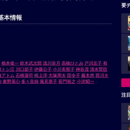
要
基本情報
子
橋本俊一
鈴木武次郎
浅川奈月
高橋ひとみ
戸川京子
有
林トシ江
川口節子
伊藤公子
小川美那子
神谷茂
清水賢臣
絛アトム
石橋蓮司
根上淳
大塚周夫
団令子
藤木悠
西川き
治
東野英心
多々良純
風見章子
長門裕之
小沢昭一
注