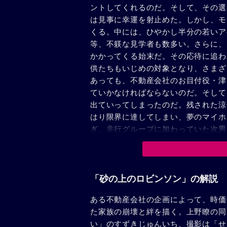
ントしてくれるのだ。そして、その選
は見事に幸運を射止めた。しかし、モ
くる。中には、ひやかし半分の若いア
等、不躾な見学者も数多い。さらに、
かかってくる始末だ。その応待に追わ
供たちもいじめの対象となり、さまざ
あっても、不動産会社のお目付役・津
ていかなければならないのだ。そして
出ていってしまったのだ。残された涼
はり限界に達してしまい、夢のマイホ
ぎ、非行グループに加わっていた次男
いた。そして、草太はそんな周平を家
「砂の上のロビンソン」の解説
ある不動産会社の企画によって、時価
た家族の崩壊と絆を描く。上野瞭の同
い」のすずきじゅんいち、撮影は「せ