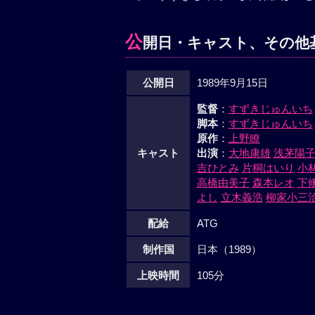
公
開日・キャスト、その他
公開日
1989年9月15日
監督
：
すずきじゅんいち
脚本
：
すずきじゅんいち
原作
：
上野瞭
キャスト
出演
：
大地康雄
浅茅陽
吉ひとみ
片桐はいり
小
高橋由美子
森本レオ
下
よし
立木義浩
柳家小三
配給
ATG
制作国
日本（1989）
上映時間
105分