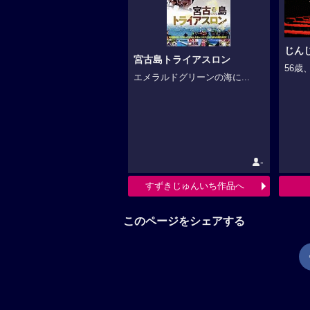
じん
宮古島トライアスロン
56歳
エメラルドグリーンの海に...
-
すずきじゅんいち作品へ
このページをシェアする