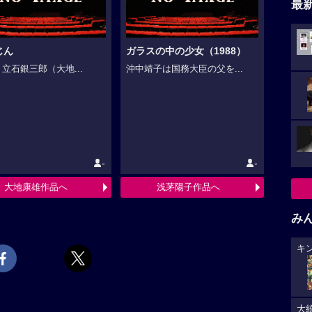
最
じん
ガラスの中の少女（1988）
、立石銀三郎（大地...
沖中靖子は国務大臣の父を...
-
-
大地康雄作品へ
浅茅陽子作品へ
み
キ
大