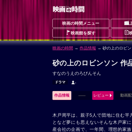
映画の時間メニュー
映画館を探す
映画の時間
→
作品情報
→ 砂の上のロビン
砂の上のロビンソン 作
すなのうえのろびんそん
ドラマ
-
作品情報
------
レビュー
動画配
木戸周平は、親子5人で団地に住む平
となど夢にも思えないそんな木戸家に
産会社の企画で、一年間、理想的家族