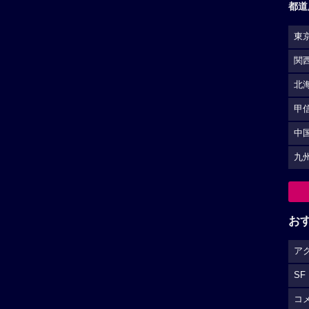
都道
東
関
北
甲
中
九
お
ア
SF
コ