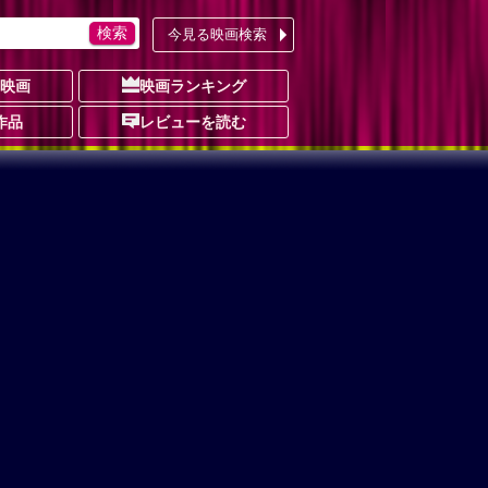
今見る映画検索
の映画
映画ランキング
作品
レビューを読む