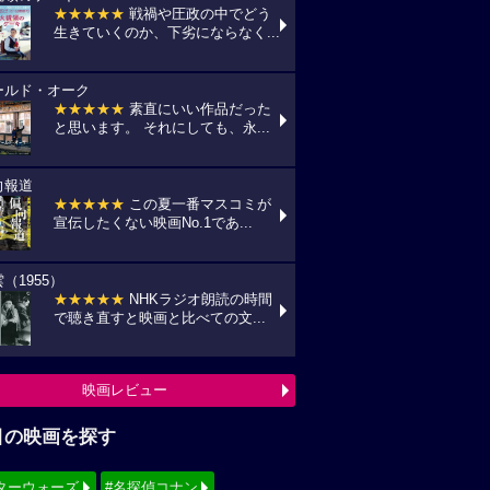
★★★★★
戦禍や圧政の中でどう
生きていくのか、下劣にならなく...
ールド・オーク
★★★★★
素直にいい作品だった
と思います。 それにしても、永...
向報道
★★★★★
この夏一番マスコミが
宣伝したくない映画No.1であ...
（1955）
★★★★★
NHKラジオ朗読の時間
で聴き直すと映画と比べての文...
映画レビュー
目の映画を探す
ターウォーズ
#名探偵コナン