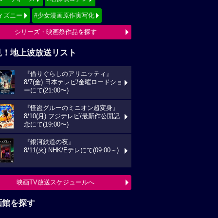
ィズニー
#少女漫画原作実写化
シリーズ・映画祭作品を探す
見！地上波放送リスト
『借りぐらしのアリエッティ』
8/7(金) 日本テレビ/金曜ロードショ
ーにて(21:00〜)
『怪盗グルーのミニオン超変身』
8/10(月) フジテレビ/最新作公開記
念にて(19:00〜)
『銀河鉄道の夜』
8/11(火) NHK/Eテレにて(09:00～)
映画TV放送スケジュールへ
画館を探す