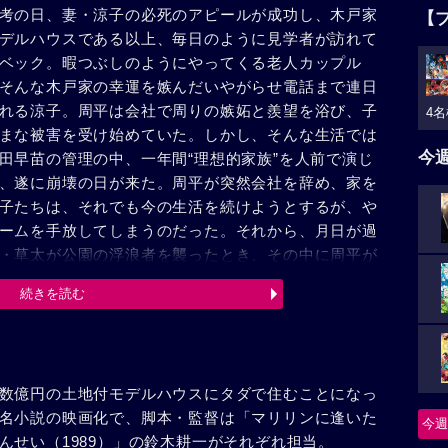
考の日、妻・涼子の必死のアピールが成功し、木戸家
【
デルハウスである以上、毎日のように見学者が訪れて
ベック。暇つぶしのようにやってくる老人カップル
そんな木戸家の幸運を嫉んだいやがらせ電話まで連日
れる涼子。周平は会社で周りの嫉妬と羨望を浴び、子
4名
まな被害を受け始めていた。しかし、そんな生活では
今
田早苗の管理の中、一年間“理想的家族”を人前で演じ
、遂に崩壊の日が来た。周平が突然会社を辞め、家を
子たちは、それでも今の生活を続けようとするが、や
ームを手放してしまうのだった。それから、月日が過
・草太が公園の浮浪者を襲ったとき、その中に周平が
に連れて帰るのだった。
続きを読む
数億円の土地付モデルハウスにタダで住むことになっ
名小説の映画化で、脚本・監督は「マリリンに逢いた
今週
んせい（1989）」の鈴木耕一がそれぞれ担当。