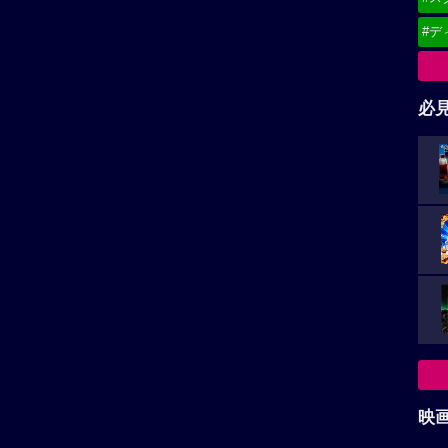
#デ
必
映