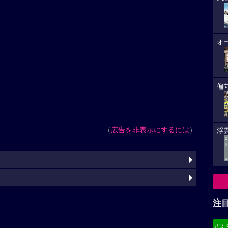
オ
偏
（
広告を非表示にするには
）
浮雲
注
#ス