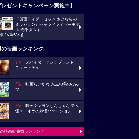
プレゼントキャンペーン実施中】
『仮面ライダーゼッツ さよならの
ミッション』ゼッツドライバーモデ
ル 光るタスキ
様 [〆8/6(木)]
週の映画ランキング
1位
スパイダーマン：ブランド・
ニュー・デイ
2位
映画ちいかわ 人魚の島のひみ
つ
3位
映画クレヨンしんちゃん 奇々
怪々！オラの妖怪バケ～ション
の映画動員数ランキング