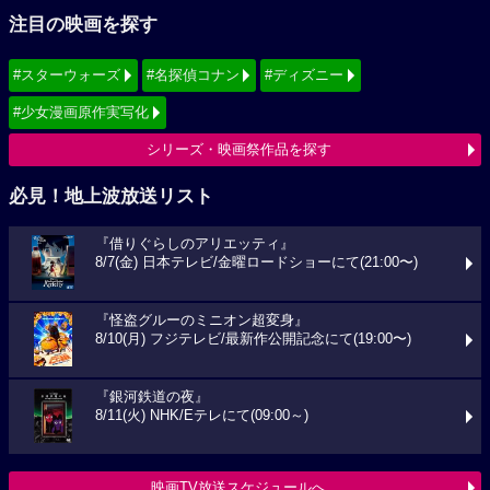
注目の映画を探す
#スターウォーズ
#名探偵コナン
#ディズニー
#少女漫画原作実写化
シリーズ・映画祭作品を探す
必見！地上波放送リスト
『借りぐらしのアリエッティ』
8/7(金) 日本テレビ/金曜ロードショーにて(21:00〜)
『怪盗グルーのミニオン超変身』
8/10(月) フジテレビ/最新作公開記念にて(19:00〜)
『銀河鉄道の夜』
8/11(火) NHK/Eテレにて(09:00～)
映画TV放送スケジュールへ