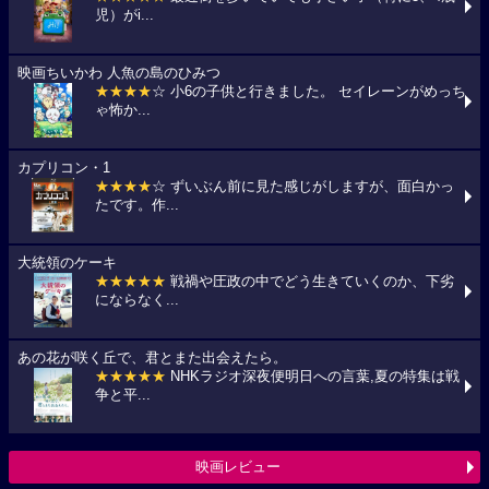
児）がi...
映画ちいかわ 人魚の島のひみつ
★★★★
☆ 小6の子供と行きました。 セイレーンがめっち
ゃ怖か...
カプリコン・1
★★★★
☆ ずいぶん前に見た感じがしますが、面白かっ
たです。作...
大統領のケーキ
★★★★★
戦禍や圧政の中でどう生きていくのか、下劣
にならなく...
あの花が咲く丘で、君とまた出会えたら。
★★★★★
NHKラジオ深夜便明日への言葉,夏の特集は戦
争と平...
映画レビュー