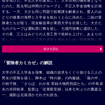
知を受けた。不正入学が露見して、大学当局の犠牲者となっ
たのた。怒る明は仲間のグループと、不正入学金強奪を計画
する。一方、大介も同じ問題で総務課を解雇され、愛人のみ
どりの後輩の海野と入学金を狙おうと心に決めた。二組の冒
険者たちが狙う、現金輸送車が東西大学を出発した。大介た
ちのグループは運転席に蜂を放し、七億円強奪に成功した。
その夜、三人はみどりの人形工房で祝杯を上げた。あまりの
嬉しさに、みどりは工房の赤字を埋めるために堂島興業に借
りた五千万円を、ソックリ現金で返すと電話をしてしまっ
続きを読む
た。ヤクザの直感で何かを感じた堂島は、工房を若い者に襲
わせた。海野とみどりは射殺されたが、大介は幸運にも酔っ
て寝てたために命拾い、しかし、金は奪われてしまった。一
「冒険者カミカゼ」の解説
足遅れて駆けつけた明とケイに助けられた大介は二人に、海
大学の不正入学金を強奪、組織の追求をくぐり抜ける三人の
辺にある堂島の別荘を狙おうと誘う。三人は冒険者の絆で結
男女の冒険を描く。脚本は「時の娘」の内藤誠、「蔵の中」
ばれた。三人は、カプセルに入れられて海中に沈められた現
の桂千穂、「さらば、わが友 実録大物死刑囚たち」の中島貞
金を取り返すが、敵にケイを人質に取られてしまう。救出に
夫の共同執筆、監督は「従軍慰安婦」以来七年ぶりの鷹森立
冷たい大介を残し、明は現金を持って敵陣に乗り込んだ。し
一、撮影は北坂清かそれぞれ担当。
かし、堂島は金を受け取るが、ケイを離さず、明とともに射
殺しようとする。そこへ、大介がグライダーで彼らを救出に