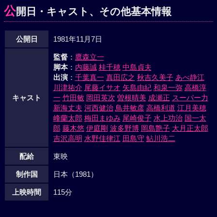
きた。大立回りの末、二人は脱出する。三人はグライダーの
公
開日・キャスト、その他基本情報
格納庫に戻るが、敵の手が回っており、訪れていた大介の旧
友、正平は殺されていた。再び三人は堂島の別荘を急襲し
公開日
1981年11月7日
た。金庫を破り、再び現金を手にした大介と明はケイの運転
するトラックに飛び乗るが、運悪く、ケイが流れ弾に当って
監督
：
鷹森立一
倒れてしまった。現金は手にしたが、いいしれぬ寂寥感に包
脚本
：
内藤誠
桂千穂
中島貞夫
まれる大介と明。そして、配分金をケイの家族に渡すため二
出演
：
千葉真一
真田広之
秋吉久美子
あべ静江
人はケイの遺髪を抱いて、彼女の故郷、沖縄に飛んだ。だ
川津祐介
尾藤イサオ
矢島由紀
和泉一弥
高橋淳
が、沖縄にケイの家族は誰もいなかった。近くにある島に渡
キャスト
一
竹田敏
岡田英次
曽根晴美
成瀬正
スーパー力
新海丈夫
河西健治
鳥井敏彦
高橋利道
江月美穂
る二人を堂島の一味が襲う。戦いの中、二人は辛うじて海に
峰蘭太郎
梅田まゆみ
尾崎俊子
水上功治
国一太
逃れた……。
郎
藤木悠
伊庭剛
波多野博
岡島艶子
大月正太郎
吉沢高明
水野佳律江
田島守
鮎川浩二
配給
東映
制作国
日本（1981）
上映時間
115分