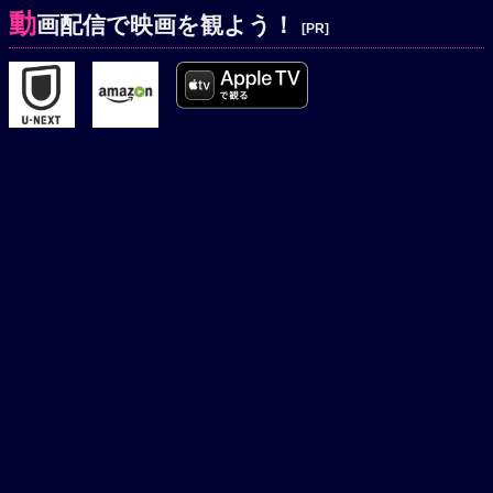
動
画配信で映画を観よう！
[PR]