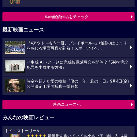
動画配信作品をチェック
最新映画ニュース
『4アウト ─もう一度、プレイボール─』物語のはじまり
を感じる場面写真が到着！スポーツイベ...
＜生成 AI＞と一緒に完成披露試写会を開催!?『5秒で完全
犯罪を生成する方法』
時空を超えた愛の軌跡『僕の一年、君の一日』9月4日(金)
公開決定！場面写真一挙解禁
映画ニュースへ
みんなの映画レビュー
トイ・ストーリー5
★★★★★
最近街を歩いていても小さい子（特に3、4歳