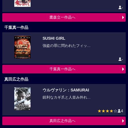
-
鷹森立一作品へ
千葉真一作品
SUSHI GIRL
強盗の罪に問われたフィッ...
-
千葉真一作品へ
真田広之作品
ウルヴァリン：SAMURAI
鋭利なカギ爪と人並み外れ...
★★★★
☆
4
真田広之作品へ