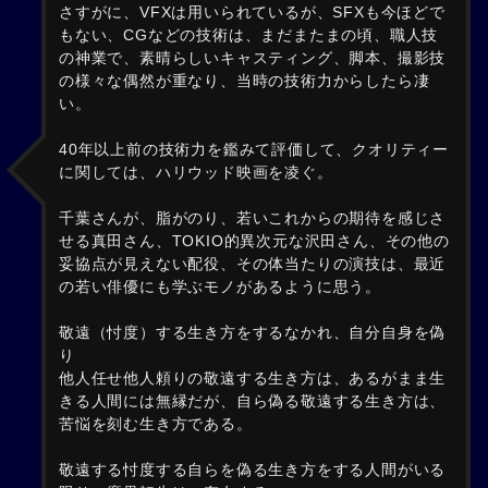
さすがに、VFXは用いられているが、SFXも今ほどで
もない、CGなどの技術は、まだまたまの頃、職人技
の神業で、素晴らしいキャスティング、脚本、撮影技
の様々な偶然が重なり、当時の技術力からしたら凄
い。
40年以上前の技術力を鑑みて評価して、クオリティー
に関しては、ハリウッド映画を凌ぐ。
千葉さんが、脂がのり、若いこれからの期待を感じさ
せる真田さん、TOKIO的異次元な沢田さん、その他の
妥協点が見えない配役、その体当たりの演技は、最近
の若い俳優にも学ぶモノがあるように思う。
敬遠（忖度）する生き方をするなかれ、自分自身を偽
り
他人任せ他人頼りの敬遠する生き方は、あるがまま生
きる人間には無縁だが、自ら偽る敬遠する生き方は、
苦悩を刻む生き方である。
敬遠する忖度する自らを偽る生き方をする人間がいる