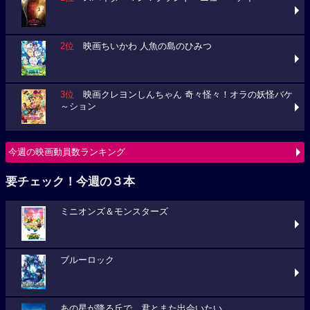
2位
映画ちいかわ 人魚の島のひみつ
3位
映画クレヨンしんちゃん 奇々怪々！オラの妖怪バケ
～ション
今週の映画動員数ランキング
要チェック！今週の３本
ミニオンズ＆モンスターズ
ブルーロック
あの星が降る丘で、君とまた出会いたい。