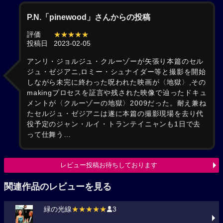
P.N.「pinewood」さんからの投稿
評価
★★★★★
投稿日
2023-02-05
アンリ・ジョルジュ・クルーゾーが矢張り本篇のセル
ジュ・ゼジアニ,ロミー・シュナイダー等と撮影を開始
しながら未完に終わった呪われた映画が〈地獄〉,その
makingプロセスを証言や残された映像で辿ったドキュ
メントが〈クルーゾーの地獄〉2009だった。耐え兼ね
たセルジュ・ゼジアニは遂に本篇の撮影現場を去り代
役予定のジャン・ルイ・トランテイニャンも1日で去
って仕舞う…
レビュー投稿お待ちしております
関連作品のレビューを見る
緑の光線
★★★★★
3