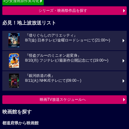
#少女漫画原作実写化
シリーズ・映画祭作品を探す
必見！地上波放送リスト
『借りぐらしのアリエッティ』
8/7(金) 日本テレビ/金曜ロードショーにて(21:00〜)
『怪盗グルーのミニオン超変身』
8/10(月) フジテレビ/最新作公開記念にて(19:00〜)
『銀河鉄道の夜』
8/11(火) NHK/Eテレにて(09:00～)
映画TV放送スケジュールへ
映画館を探す
都道府県から映画館