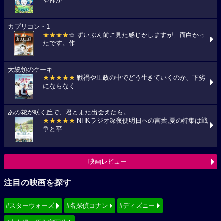
ゃ怖か...
カプリコン・1
★★★★
☆ ずいぶん前に見た感じがしますが、面白かっ
たです。作...
大統領のケーキ
★★★★★
戦禍や圧政の中でどう生きていくのか、下劣
にならなく...
あの花が咲く丘で、君とまた出会えたら。
★★★★★
NHKラジオ深夜便明日への言葉,夏の特集は戦
争と平...
映画レビュー
注目の映画を探す
#スターウォーズ
#名探偵コナン
#ディズニー