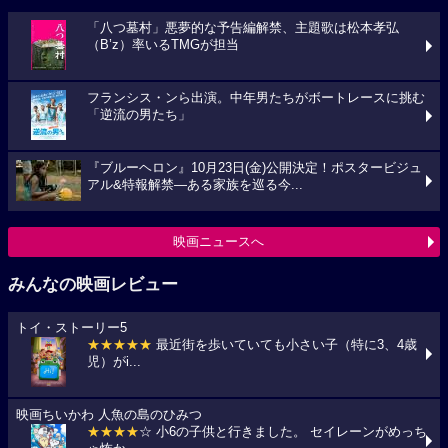
「八つ墓村」悪夢的な予告編解禁、主題歌は松本孝弘
（B’z）率いるTMGが担当
フランシス・ンら出演。中年男たちがボートレースに挑む
「逆流の男たち」
『ブルーヘロン』10月23日(金)公開決定！ポスタービジュ
アル&特報解禁―ある家族を巡る今...
映画ニュースへ
みんなの映画レビュー
トイ・ストーリー5
★★★★★
最近街を歩いていても小さい子（特に3、4歳
児）がi...
映画ちいかわ 人魚の島のひみつ
★★★★
☆ 小6の子供と行きました。 セイレーンがめっち