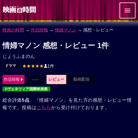
映画の時間
→
作品情報
→
情婦マノン
→ 感想・レビュー
情婦マノン 感想・レビュー 1件
じょうふまのん
ドラマ
★★★★★
1件
作品情報
------
レビュー
動画配信
#ヴェネツィア国際映画祭
総合評価
5点
、「情婦マノン」を見た方の感想・レビュー情
報です。投稿は
こちら
から受け付けております。