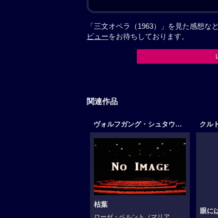
「三文オペラ（1963）」を見た感想
ビュー
をお待ちしております。
関連作品
ヴォルフガング・シュタウテ作品
クル
枯葉
眼に
ローゼ・ベルント（マリア...