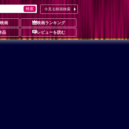
今見る映画検索
の映画
映画ランキング
作品
レビューを読む