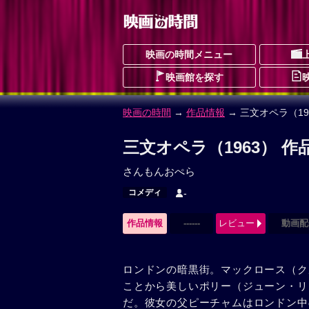
映画の時間メニュー
映画館を探す
映画の時間
→
作品情報
→ 三文オペラ（19
三文オペラ（1963） 作
さんもんおぺら
コメディ
-
作品情報
------
レビュー
動画配
ロンドンの暗黒街。マックロース（ク
ことから美しいポリー（ジューン・リ
だ。彼女の父ピーチャムはロンドン中