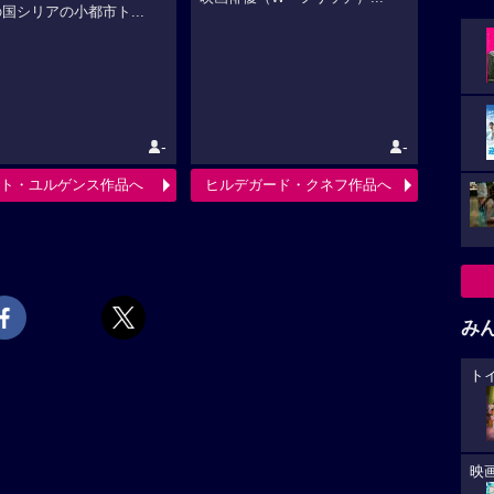
国シリアの小都市ト...
-
-
ト・ユルゲンス作品へ
ヒルデガード・クネフ作品へ
み
ト
映