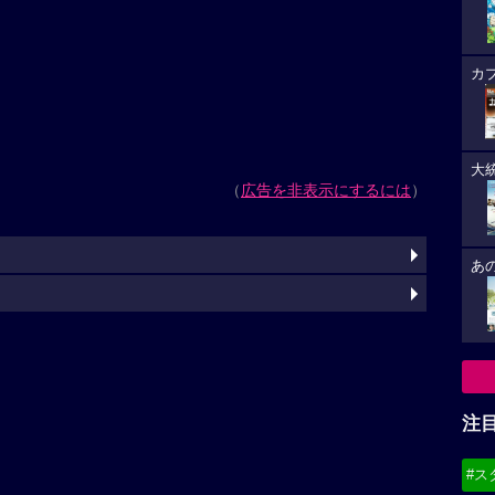
カ
大
（
広告を非表示にするには
）
あ
注
#ス