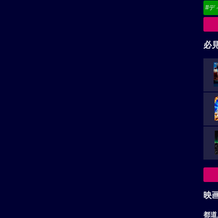
#デ
必
映
都道