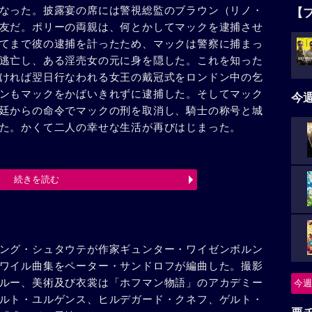
なった。披露宴の席には警視総監のブラウン（リノ・
【
友だ。ポリーの両親は、何とかしてマックを逮捕させ
てまで彼の逮捕を計ったため、マックは警察に捕まっ
逃亡し、ある淫売女の元に身を隠した。これを知った
ければ翌日行なわれる女王の戴冠式をロンドン中の乞
ンもマックをかばいきれずに逮捕した。そしてマック
今
廷からの命令でマックの刑を取消し、騎士の称号と城
た。かくて二人の幸せな生活が再びはじまった。
続きを読む
ング・シュタウテが作家ギュンター・ワイゼンボルン
ワイル曲集をペーター・サンドロフが編曲した。撮影
ルー、美術及び衣裳は「ホフマン物語」のアカデミー
今週
ルト・ユルゲンス、ヒルデガード・クネフ、ゲルト・