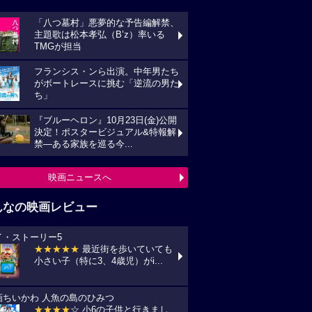
「八つ墓村」悪夢的な予告編解禁、
主題歌は松本孝弘（B’z）率いる
TMGが担当
フランシス・ンら出演。中年男たち
がボートレースに挑む「逆流の男た
ち」
『ブルーヘロン』10月23日(金)公開
決定！ポスタービジュアル&特報解
禁―ある家族を巡る今...
映画ニュースへ
んなの映画レビュー
イ・ストーリー5
★★★★★
最近街を歩いていても
小さい子（特に3、4歳児）がi...
画ちいかわ 人魚の島のひみつ
★★★★
☆ 小6の子供と行きまし