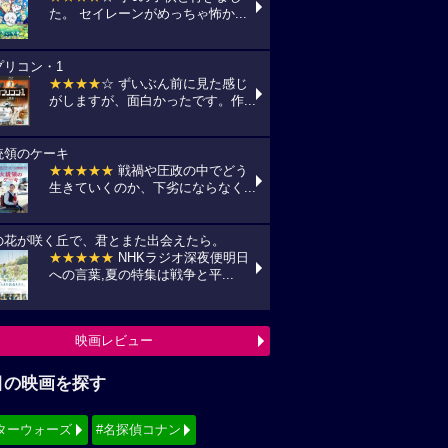
た。 セイレーンがめっちゃ怖か...
プリコン・1
★★★★
☆ ずいぶん前に見た感じ
がしますが、面白かったです。作...
統領のケーキ
★★★★★
戦禍や圧政の中でどう
生きていくのか、下劣にならなく...
の花が咲く丘で、君とまた出会えたら。
★★★★★
NHKラジオ深夜便明日
への言葉,夏の特集は戦争と平...
映画レビュー
目の映画を探す
ターウォーズ
#名探偵コナン