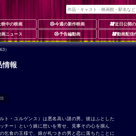
上映中の映画
今週の新作映画
近日公開
映画ニュース
予告編動画
動画配信
63）
品情報
信
ルト・ユルゲンス）は悪名高い謎の男。彼はふとした
ッチー）という娘に想いを寄せ、見事その心を掴ん
の乞食の王様で、娘が札つきの男と恋に落ちたことに