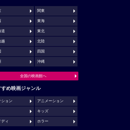
京
関東
西
東海
海道
東北
信越
北陸
国
四国
州
沖縄
全国の映画館へ
すすめ映画ジャンル
クション
アニメーション
キッズ
メディ
ホラー