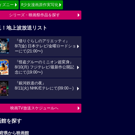
ィズニー
#少女漫画原作実写化
シリーズ・映画祭作品を探す
見！地上波放送リスト
『借りぐらしのアリエッティ』
8/7(金) 日本テレビ/金曜ロードショ
ーにて(21:00〜)
『怪盗グルーのミニオン超変身』
8/10(月) フジテレビ/最新作公開記
念にて(19:00〜)
『銀河鉄道の夜』
8/11(火) NHK/Eテレにて(09:00～)
映画TV放送スケジュールへ
画館を探す
府県から映画館