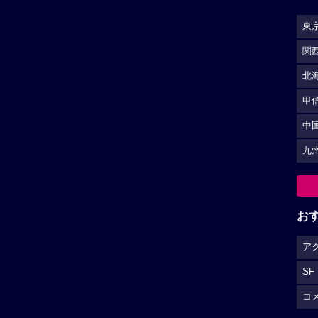
東
関
北
甲
中
九
お
ア
SF
コ