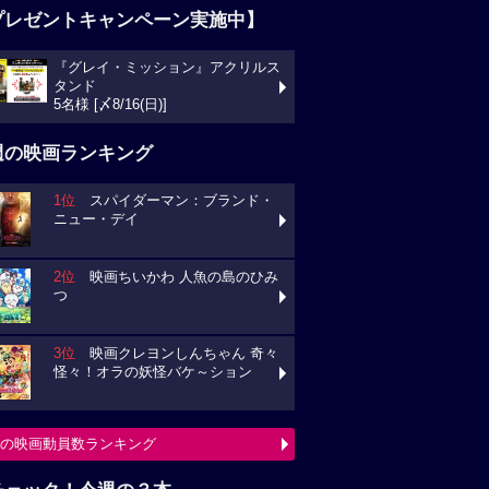
プレゼントキャンペーン実施中】
『グレイ・ミッション』アクリルス
タンド
5名様 [〆8/16(日)]
週の映画ランキング
1位
スパイダーマン：ブランド・
ニュー・デイ
2位
映画ちいかわ 人魚の島のひみ
つ
3位
映画クレヨンしんちゃん 奇々
怪々！オラの妖怪バケ～ション
の映画動員数ランキング