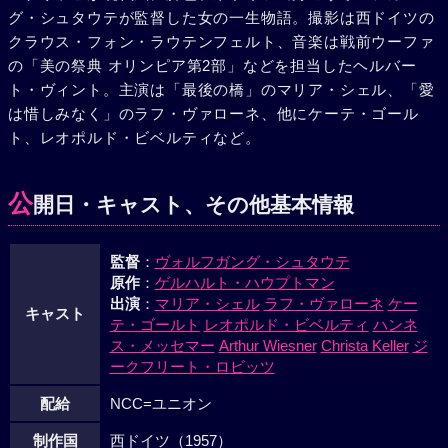
グ・シュタウテが監督した女の一生物語。撮影は西ドイツの
親は、名誉毀損でシュトレックマンを訴えたが、フラムの証
クラウス・フォン・ラウテンフェルト、音楽は戦前ウーファ
言ですべてが明らかとなった。こうなった上は、裁判所の呼
の「美の祭典 オリンピア第2部」などを担当したヘルバー
び出しにも応じない彼女に強制命令が来た。裁判所に出頭す
ト・ヴィント。主演は「最後の橋」のマリア・シェル、「愛
る途中、陣痛が始まったローゼは、汽車を降りて雪の中をさ
は惜しみなく」のラフ・ヴァローネ、他にケーテ・ゴール
まよった挙句、鉄橋の下で赤ん坊を生み落した。冷酷な世間
ト、レオポルド・ビベルティなど。
と、ふみはずした人生、ローゼにはすべてが絶望だった。だ
が、善良なカイルは、彼女の美点だけを愛し、彼女を救おう
と考えた。ヘンリエッテの慰めの言葉にも耳をかさず、一人
公
開日・キャスト、その他基本情報
去って行くローゼを追うカイルの姿があった。
監督
：
ヴォルフガング・シュタウテ
原作
：
ゲルハルト・ハウプトマン
出演
：
マリア・シェル
ラフ・ヴァローネ
ケー
キャスト
テ・ゴールト
レオポルド・ビベルティ
ハンネ
ス・メッセマー
Arthur Wiesner
Christa Keller
ジ
ークフリート・ロビッツ
配給
NCC=ユニオン
制作国
西ドイツ（1957）