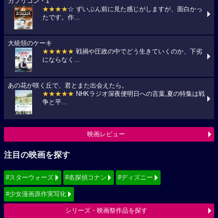
カプリコン・1
★★★★
☆ ずいぶん前に見た感じがしますが、面白かっ
たです。作...
大統領のケーキ
★★★★★
戦禍や圧政の中でどう生きていくのか、下劣
にならなく...
あの花が咲く丘で、君とまた出会えたら。
★★★★★
NHKラジオ深夜便明日への言葉,夏の特集は戦
争と平...
映画レビュー
注目の映画を探す
#スターウォーズ
#名探偵コナン
#ディズニー
#少女漫画原作実写化
シリーズ・映画祭作品を探す