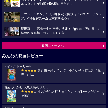
ルスタンドが抽選で5名様に当たる！
『ブルーヘロン』10月23日(金)公開決定！ポスタービジュ
アル&特報解禁―ある家族を巡る今...
堀田真由・高橋一生が声優に決定！『ghost／夜の果て』
特報映像解禁、コメントも到着
映画ニュースへ
みんなの映画レビュー
トイ・ストーリー5
★★★★★
最近街を歩いていても小さい子（特に3、4歳
児）がi...
映画ちいかわ 人魚の島のひみつ
★★★★
☆ 小6の子供と行きました。 セイレーンがめっち
ゃ怖か...