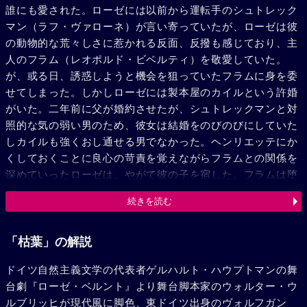
誰にも愛された。ローゼには以前から運転手のシュトレック
マン（ラフ・ヴァローネ）が言い寄っていたが、ローゼは彼
の動物的な荒々しさに惹かれる反面、反撥も感じており、主
人のフラム（レオポルド・ビベルティ）を敬愛していた。
が、或る日、誘惑しようと機会を狙っていたフラムに身を委
せてしまった。しかしローゼには製本屋のカイルという許婚
がいた。二年前に父が婚約させたが、シュトレックマンと対
照的な気の弱い男のため、彼女は結婚をのびのびにしていた
しカイルも強くおし通せる男でなかった。ヘンリエッテにか
くしておくことに良心の苛責を覚えながらフラムとの関係を
深めていったローゼは、やがて彼の子を宿した。フラムは堕
すようすすめたが、彼女は母になる決心をして父の許へ帰っ
続きを読む
た。しかし二人の仲を知ったシュトレックマンがそこまでや
って来て、それをたねに脅した。ある夏の日、麦畑でローゼ
はとうとう彼の力に屈してしまった。ローゼは生活の安定を
「枯葉」の解説
求めた。それにはカイルと結婚し、フラムの子を生むこと
ドイツ自然主義文学の代表者ゲルハルト・ハウプトマンの舞
だ。しかしそれもシュトレックマンが彼女の行状をあばいた
台劇『ローゼ・ベルント』より舞台脚本家のウォルター・ウ
ためにぶちこわされた。怒ってシュトレックマンに飛びかか
ルブリッヒが現代風に脚色、東ドイツ出身のヴォルフガン
ったカイルは、反対に片眼を失明した。娘の潔白を信じる父