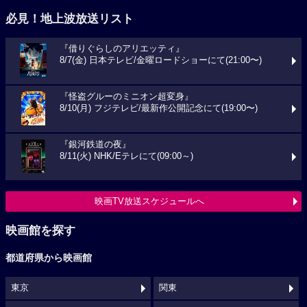
必見！地上波放送リスト
『借りぐらしのアリエッティ』
8/7(金) 日本テレビ/金曜ロードショーにて(21:00〜)
『怪盗グルーのミニオン超変身』
8/10(月) フジテレビ/最新作公開記念にて(19:00〜)
『銀河鉄道の夜』
8/11(火) NHK/Eテレにて(09:00～)
映画TV放送スケジュールへ
映画館を探す
都道府県から映画館
東京
関東