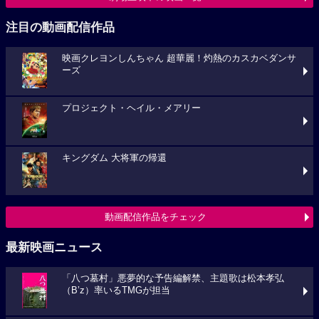
注目の動画配信作品
映画クレヨンしんちゃん 超華麗！灼熱のカスカベダンサ
ーズ
プロジェクト・ヘイル・メアリー
キングダム 大将軍の帰還
動画配信作品をチェック
最新映画ニュース
「八つ墓村」悪夢的な予告編解禁、主題歌は松本孝弘
（B’z）率いるTMGが担当