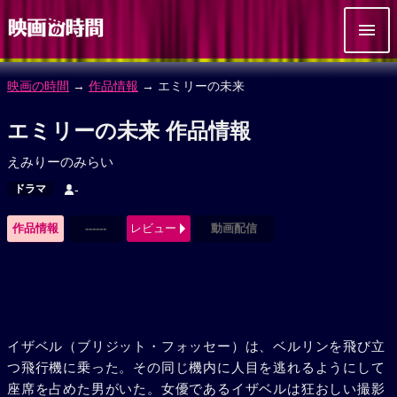
映画の時間
→
作品情報
→ エミリーの未来
エミリーの未来 作品情報
えみりーのみらい
ドラマ
-
作品情報
------
レビュー
動画配信
イザベル（ブリジット・フォッセー）は、ベルリンを飛び立
つ飛行機に乗った。その同じ機内に人目を逃れるようにして
座席を占めた男がいた。女優であるイザベルは狂おしい撮影