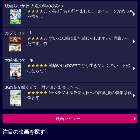
映画ちいかわ 人魚の島のひみつ
★★★★
☆ 小6の子供と行きました。 セイレーンがめっち
ゃ怖か...
カプリコン・1
★★★★
☆ ずいぶん前に見た感じがしますが、面白かっ
たです。作...
大統領のケーキ
★★★★★
戦禍や圧政の中でどう生きていくのか、下劣
にならなく...
あの花が咲く丘で、君とまた出会えたら。
★★★★★
NHKラジオ深夜便明日への言葉,夏の特集は戦
争と平...
映画レビュー
注目の映画を探す