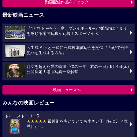
動画配信作品をチェック
最新映画ニュース
『4アウト ─もう一度、プレイボール─』物語のはじまり
を感じる場面写真が到着！スポーツイベ...
＜生成 AI＞と一緒に完成披露試写会を開催!?『5秒で完全
犯罪を生成する方法』
時空を超えた愛の軌跡『僕の一年、君の一日』9月4日(金)
公開決定！場面写真一挙解禁
映画ニュースへ
みんなの映画レビュー
トイ・ストーリー5
★★★★★
最近街を歩いていても小さい子（特に3、4歳
児）がi...