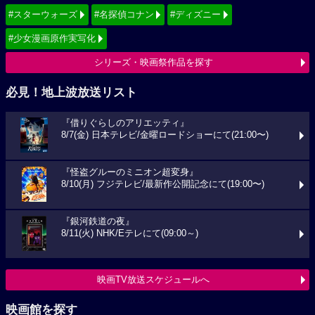
#スターウォーズ
#名探偵コナン
#ディズニー
#少女漫画原作実写化
シリーズ・映画祭作品を探す
必見！地上波放送リスト
『借りぐらしのアリエッティ』
8/7(金) 日本テレビ/金曜ロードショーにて(21:00〜)
『怪盗グルーのミニオン超変身』
8/10(月) フジテレビ/最新作公開記念にて(19:00〜)
『銀河鉄道の夜』
8/11(火) NHK/Eテレにて(09:00～)
映画TV放送スケジュールへ
映画館を探す