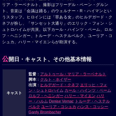
リア・ラーベナルト、撮影はフリーデル・ベーン・グルン
ウォルフが次々に彼女の魔力のとりことなって身を誤まっ
ト、音楽は「会議は踊る」のウェルナー・R・ハイマンとい
た。温泉場の開場式、パリから帰ったフランクと再会した彼
うスタッフ。ヒロインには「罪ある女」のヒルデガード・ク
女は、はじめて人間の愛情に目覚めたがその時こそ彼女の通
ネフが扮し、「サンセット大通り」のエリック・フォン・シ
力の終りだった。父博士から、彼女をめぐるすべての男は死
ュトロハイムが共演、以下カール・ハインツ・ベーム、ロル
なねばならぬときいた彼女はフランクを避けようとした。フ
フ・ヘニンガー、トルーデ・ヘステルベルク、ユーリア・コ
ランクはききいれなかった。怒りに狂った博士はアラウネを
シュカ、ハリー・マイエンらが助演する。
射殺、あとに残ったのは、人に幸福と破滅をもたらすという
草木アラウネ草の根だけであった。ブリンゲン博士は人とし
てあるまじき罪を犯したかどによって絞首台上の露と消え
公
開日・キャスト、その他基本情報
た。
監督
：
アルトゥール・マリア・ラーベナルト
脚本
：
クルト・ホイザー
出演
：
ヒルデガード・クネフ
エリッヒ・フォ
ン・シュトロハイム
カール・ハインツ・ベーム
キャスト
ロルフ・ヘニンガー
ハリー・マイエン
ハリ
ー・ハルム
Denise Vernac
トルーデ・ヘステル
ベルク
ユーリア・コシュカ
ハンス・コッシー
Gardy Brombacher