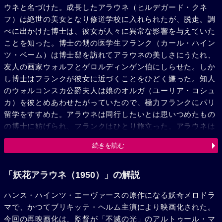
ウネと名づけた。成長したアラウネ（ヒルデガード・クネ
フ）は絶世の美女となり修道学校に入れられたが、脱走。調
べに出かけた博士は、彼女が人々に異常な影響を与えていた
ことを知った。博士の甥の医学生フランク（カール・ハイン
ツ・ベーム）は博士邸を訪れてアラウネの美しさにうたれ、
友人の画家ウォルフとゲロルディンゲン伯にしらせた。しか
し博士はフランクが彼女に近づくことをひどく嫌った。知人
のウォルコンスカ公爵夫人は娘のオルガ（ユーリア・コシュ
カ）を彼とめあわせたがっていたので、極力フランクにパリ
留学をすすめた。アラウネは同行したいとは思いつめたもの
の博士に妨げられ、フランクはひとり旅立った。アラウネは
女中の父の士地が競売されるときき、博士にそれを買わせた
続きを読む
ところ、意外にも鉱泉が噴出、ウォルコンスカ夫人はそれに
投資した上娘のオルガをアラウネに托してパリに出かけた。
オルガからフランクを愛しているときいたアラウネは、彼に
「妖花アラウネ（1950）」の解説
はすこしもその気持がないと言って自殺をほのめかした。オ
ハンス・ハインツ・エーヴァースの原作になる妖奇メロドラ
ルガはまともに信じて自殺を図ったがやっと一命はとりとめ
マで、かつてブリキッテ・ヘルム主演により映画化された。
た。アラウネの魅力は次第に男達をむしばみはじめ、馬丁の
今回の再映画化は、監督が「不滅の光」のアルトゥール・マ
マチュース、ゲロイディンゲン伯、博士の助手モーン、画家