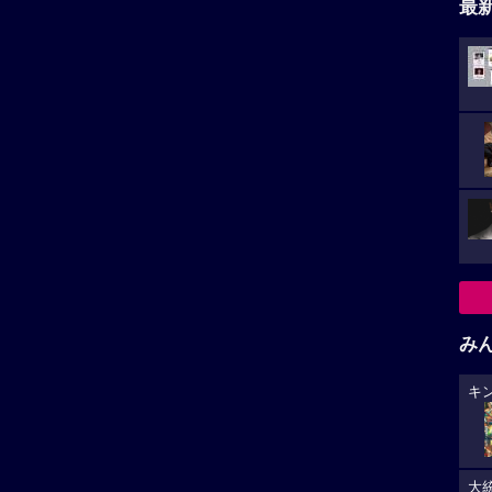
最
み
キ
大