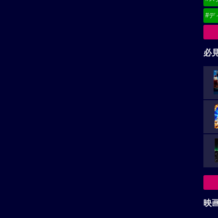
#デ
必
映