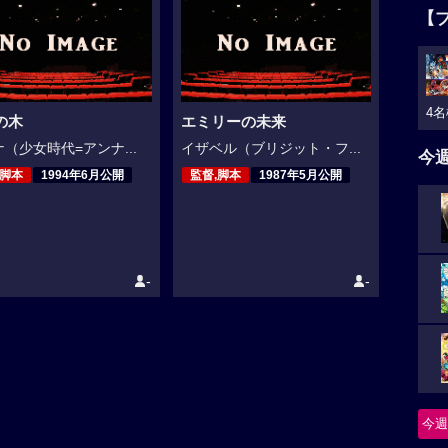
【
4名
の木
エミリーの未来
（少女時代=アンナ...
イザベル（ブリジット・フ...
今
,脚本
1994年6月公開
監督,脚本
1987年5月公開
-
-
今週