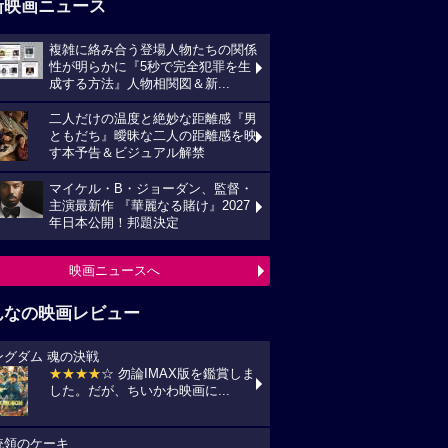
新映画ニュース
複雑に絡み合う登場人物たちの関係
性が明らかに『5秒で完全犯罪を生
成する方法』人物相関図＆新...
二人だけの温度と絶妙な距離感『男
ともだち』曖昧な二人の距離感を映
す本予告＆ビジュアル解禁
マイケル・B・ジョーダン、監督・
主演最新作 『華麗なる賭け』2027
年日本公開！邦題決定
映画ニュースへ
んなの映画レビュー
ングダム 魂の決戦
★★★★
☆ 勿論IMAX版を鑑賞しま
した。だが、ちいかわ映画に...
統領のケーキ