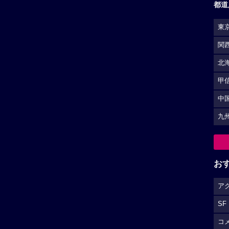
都道
東
関
北
甲
中
九
お
ア
SF
コ