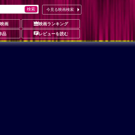
今見る映画検索
の映画
映画ランキング
作品
レビューを読む