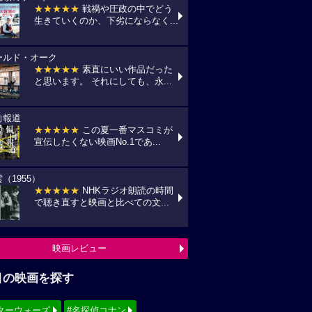
★★★★★
戦禍や圧政の中でどう
生きていくのか、下劣にならなく...
ールド・オーク
★★★★★
素直にいい作品だった
と思います。 それにしても、永...
向報道
★★★★★
この夏一番マスコミが
宣伝したくない映画No.1であ...
（1955）
★★★★★
NHKラジオ朗読の時間
で聴き直すと映画と比べての文...
映画レビュー
目の映画を探す
ターウォーズ
#名探偵コナン