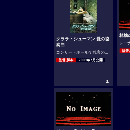
林檎
クララ・シューマン 愛の協
レーナ
奏曲
監督
コンサートホールで観客の...
監督,脚本
2009年7月公開
-