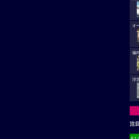
オ
偏
浮雲
注
#ス