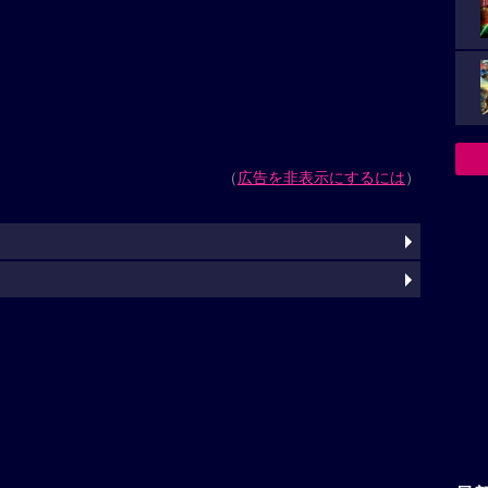
（
広告を非表示にするには
）