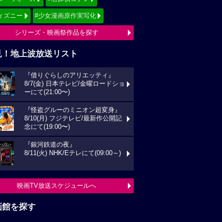
ィズニー
#少女漫画原作実写化
シリーズ・映画祭作品を探す
見！地上波放送リスト
『借りぐらしのアリエッティ』
8/7(金) 日本テレビ/金曜ロードショ
ーにて(21:00〜)
『怪盗グルーのミニオン超変身』
8/10(月) フジテレビ/最新作公開記
念にて(19:00〜)
『銀河鉄道の夜』
8/11(火) NHK/Eテレにて(09:00～)
映画TV放送スケジュールへ
画館を探す