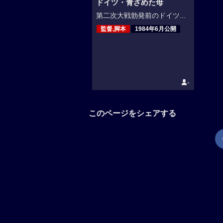
ドイツ・青ざめた母
第二次大戦勃発前のドイツ...
監督,脚本
1984年6月公開
-
このページをシェアする