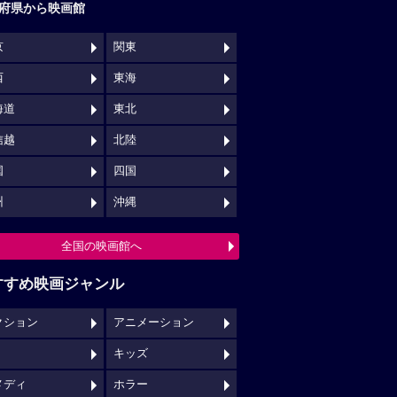
府県から映画館
京
関東
西
東海
海道
東北
信越
北陸
国
四国
州
沖縄
全国の映画館へ
すすめ映画ジャンル
クション
アニメーション
キッズ
メディ
ホラー