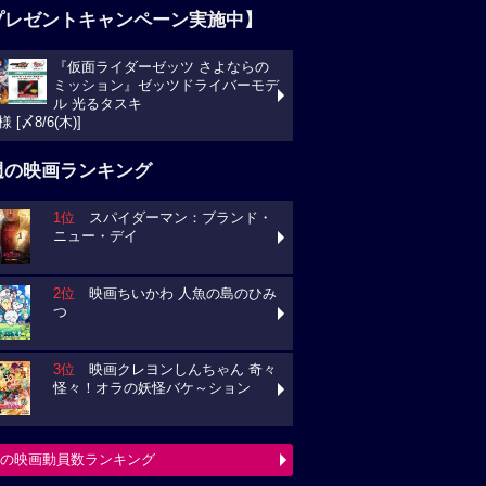
プレゼントキャンペーン実施中】
『仮面ライダーゼッツ さよならの
ミッション』ゼッツドライバーモデ
ル 光るタスキ
様 [〆8/6(木)]
週の映画ランキング
1位
スパイダーマン：ブランド・
ニュー・デイ
2位
映画ちいかわ 人魚の島のひみ
つ
3位
映画クレヨンしんちゃん 奇々
怪々！オラの妖怪バケ～ション
の映画動員数ランキング