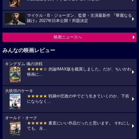
マイケル・B・ジョーダン、監督・主演最新作 『華麗なる
賭け』2027年日本公開！邦題決定
映画ニュースへ
みんなの映画レビュー
キングダム 魂の決戦
★★★★
☆ 勿論IMAX版を鑑賞しました。だが、ちいかわ
映画に...
大統領のケーキ
★★★★★
戦禍や圧政の中でどう生きていくのか、下劣
にならなく...
オールド・オーク
★★★★★
素直にいい作品だったと思います。 それにし
ても、永...