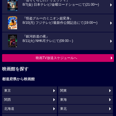
『借りぐらしのアリエッティ』
8/7(金) 日本テレビ/金曜ロードショーにて(21:00〜)
『怪盗グルーのミニオン超変身』
8/10(月) フジテレビ/最新作公開記念にて(19:00〜)
『銀河鉄道の夜』
8/11(火) NHK/Eテレにて(09:00～)
映画TV放送スケジュールへ
映画館を探す
都道府県から映画館
東京
関東
関西
東海
北海道
東北