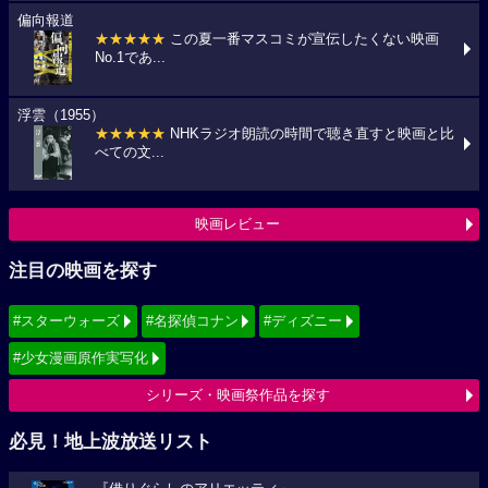
偏向報道
★★★★★
この夏一番マスコミが宣伝したくない映画
No.1であ...
浮雲（1955）
★★★★★
NHKラジオ朗読の時間で聴き直すと映画と比
べての文...
映画レビュー
注目の映画を探す
#スターウォーズ
#名探偵コナン
#ディズニー
#少女漫画原作実写化
シリーズ・映画祭作品を探す
必見！地上波放送リスト