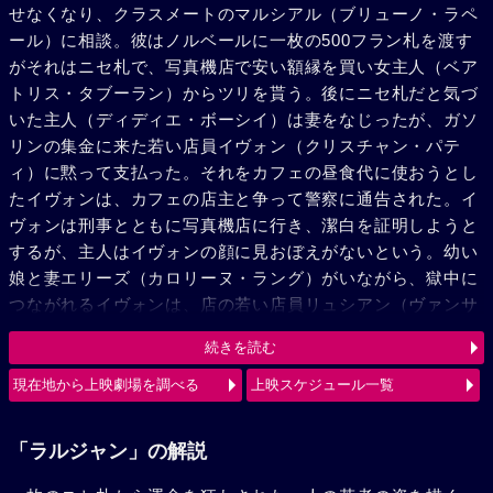
せなくなり、クラスメートのマルシアル（ブリューノ・ラペ
ール）に相談。彼はノルベールに一枚の500フラン札を渡す
がそれはニセ札で、写真機店で安い額縁を買い女主人（ベア
トリス・タブーラン）からツリを貰う。後にニセ札だと気づ
いた主人（ディディエ・ボーシイ）は妻をなじったが、ガソ
リンの集金に来た若い店員イヴォン（クリスチャン・パテ
ィ）に黙って支払った。それをカフェの昼食代に使おうとし
たイヴォンは、カフェの店主と争って警察に通告された。イ
ヴォンは刑事とともに写真機店に行き、潔白を証明しようと
するが、主人はイヴォンの顔に見おぼえがないという。幼い
娘と妻エリーズ（カロリーヌ・ラング）がいながら、獄中に
つながれるイヴォンは、店の若い店員リュシアン（ヴァンサ
ン・リステルッチ）の偽証で、有罪になってしまう。リュシ
続きを読む
アンに金で感謝する店主。執行猶予となり失職したイヴォン
は、銀行強盗に加わり再び逮捕され、3年の宣告で獄に入れ
現在地から上映劇場を調べる
上映スケジュール一覧
られてしまう。出獄したら出直すと語るイヴォンにエリーズ
は黙って去ってゆく。一方、リュシアンは写真機店をはじめ
「ラルジャン」の解説
次々と強盗を重ねていた。エリーズからの手紙で娘の病死を
知るイヴォン。妻も去り自殺を計るイヴォン。そのころリュ