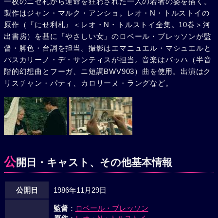
一枚のニセ札から運命を狂わされた一人の若者の姿を描く。
シアンが逮捕されイヴォンと同じ刑務所に入ってくるが、や
製作はジャン・マルク・アンショ。レオ・N・トルストイの
がて脱獄する。刑務所を出たイヴォンは、世の中に復讐を誓
原作（『にせ利札』＜レオ・N・トルストイ全集。10巻＞河
い、夜泊ったホテルの主人と妻を殺し金を奪った。町でふと
出書房）を基に「やさしい女」のロベール・ブレッソンが監
目のあった老婦人（シルヴィー・ヴァン・デン・エルセン）
督・脚色・台詞を担当。撮影はエマニュエル・マシュエルと
の後をつけ、婦人の世話をうけるイヴォン。殺人を告白する
パスカリーノ・デ・サンティスが担当。音楽はバッハ（半音
イヴォンに驚きの表情一つ見せない婦人。彼女は家族の面倒
階的幻想曲とフーガ、ニ短調BWV903）曲を使用。出演はク
を一手に引き受け一人で働いている。夜、一家を次々に惨殺
リスチャン・パティ、カロリーヌ・ラングなど。
したイヴォンは、斧を手に婦人の室に入った。「金はどこ
に？」--斧がふりあげられる。彼はカフェに居あわせた警察
官達にホテルの殺人と今までの犯行を自白するのだった。
公
開日・キャスト、その他基本情報
公開日
1986年11月29日
監督
：
ロベール・ブレッソン