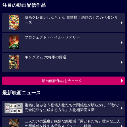
注目の動画配信作品
映画クレヨンしんちゃん 超華麗！灼熱のカスカベダンサ
ーズ
プロジェクト・ヘイル・メアリー
キングダム 大将軍の帰還
動画配信作品をチェック
最新映画ニュース
複雑に絡み合う登場人物たちの関係性が明らかに『5秒で
完全犯罪を生成する方法』人物相関図＆新...
二人だけの温度と絶妙な距離感『男ともだち』曖昧な二人
の距離感を映す本予告＆ビジュアル解禁