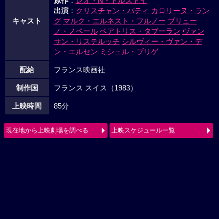
原作
：
レオ・N・トルストイ
出演
：
クリスチャン・パティ
カロリーヌ・ラン
キャスト
グ
マルク・エルネスト・フルノー
ブリュー
ノ・ノペール
ベアトリス・タブーラン
ヴァン
サン・リステルッチ
シルヴィー・ヴァン・デ
ン・エルセン
ミシェル・ブリゲ
配給
フランス映画社
制作国
フランス スイス（1983）
上映時間
85分
現在地から上映劇場を調べる
上映スケジュール一覧