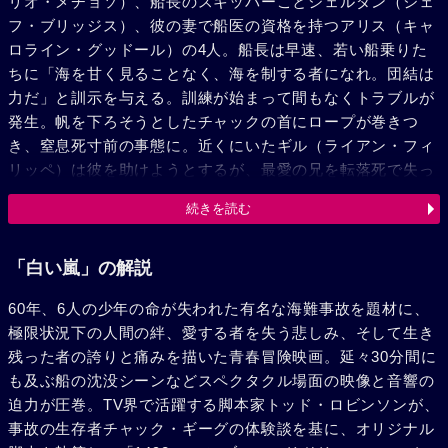
リオ・メチョソ）、船長のスキッパーことシェルダン（ジェ
フ・ブリッジス）、彼の妻で船医の資格を持つアリス（キャ
ロライン・グッドール）の4人。船長は早速、若い船乗りた
ちに「海を甘く見ることなく、海を制する者になれ。団結は
力だ」と訓示を与える。訓練が始まって間もなくトラブルが
発生。帆を下ろそうとしたチャックの首にロープが巻きつ
き、窒息死寸前の事態に。近くにいたギル（ライアン・フィ
リッペ）は彼を助けようとするが、最愛の兄を転落死で失っ
た忌まわしい記憶から、マストに登ることができない。すん
続きを読む
でのところで船長が助けに入り、一命を取り留めたが、彼は
ギルを非難し、恐怖心を克服させるためマストにまぼるよう
命じる。しかし、ギルは怖さのあまり失禁し、泣きだす始
「白い嵐」の解説
末。周りには不穏な空気が流れ、船長に対する不信感が少年
60年、6人の少年の命が失われた有名な海難事故を題材に、
たちの心に芽生える。船長は、その後続いたシケの時も厳し
極限状況下の人間の絆、愛する者を失う悲しみ、そして生き
い態度を崩さない。しかし、度重なる困難と危機を前に的確
残った者の誇りと痛みを描いた青春冒険映画。延々30分間に
な対処を見せる彼の姿に、チャックは次第に憧れを抱くよう
も及ぶ船の沈没シーンなどスペクタクル場面の映像と音響の
になる。少年たちは交代で舵を取ったり帆走技術を習うかた
迫力が圧巻。TV界で活躍する脚本家トッド・ロビンソンが、
わら、一般過程の勉学にも励んだ。実力テストの時、チャッ
事故の生存者チャック・ギーグの体験談を基に、オリジナル
クとギルは、不良を気取るディーン（エリック・マイケル・