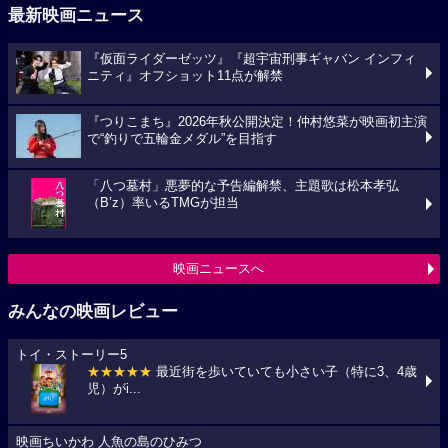
最新映画ニュース
『仮面ライダーゼッツ』『超宇宙刑事ギャバン インフィ
ニティ』オフショット11点が解禁
『つりこまち』2026年秋公開決定！仲村悠菜が映画初主演
で“釣りで五輪金メダル”を目指す
「八つ墓村」悪夢的な予告編解禁、主題歌は松本孝弘
（B’z）率いるTMGが担当
映画ニュースへ
みんなの映画レビュー
トイ・ストーリー5
★★★★★
最近街を歩いていても小さい子（特に3、4歳
児）がi...
映画ちいかわ 人魚の島のひみつ