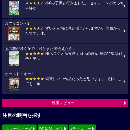
★★★★
☆ 小6の子供と行きました。 セイレーンがめっち
ゃ怖か...
カプリコン・1
★★★★
☆ ずいぶん前に見た感じがしますが、面白かっ
たです。作...
あの花が咲く丘で、君とまた出会えたら。
★★★★★
NHKラジオ深夜便明日への言葉,夏の特集は戦
争と平...
オールド・オーク
★★★★★
素直にいい作品だったと思います。 それにし
ても、永...
映画レビュー
注目の映画を探す
#スターウォーズ
#名探偵コナン
#ディズニー