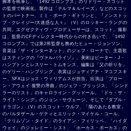
脚本を執筆し、「1492 コロンブス」のリドリー・スコット
コール）がカンニングをしていることを発見。詰め寄る2人
の監督で映画化。製作は「テルマ＆ルイーズ」などのスコッ
に、彼はついに泣きながら自分の学力にコンプレックスを持
トのパートナー、ミミ・ポーク・ギトリンと、『ノンストッ
っていることを明かす。その意外な一面に驚きながらも、一
プ・クレイジー/大迷惑な人々』（V）のロッキー・ラングの
緒に頑張ろうと励ます2人。その時、ディーンと反目し合っ
共同。エグゼクティヴ・プロデューサーは、スコット。撮影
ていたフランク（ジェレミー・シスト）が現れ、自分も力を
は、監督のCFディレクター時代からの付き合いで、「1492
貸そうと申し出る。互いを受け入れることとで仲間としての
コロンブス」では第2班監督も務めたヒュー・ジョンソン、
絆を結んだ少年たちは、たくましく成長していった。次の停
音楽は「ザ・インターネット」のジェフ・ローナで、主題歌
泊地では、一緒になったオランダ娘と楽しいひと時を過ごす
はスティングの『ヴァルパライゾ』。美術はピーター・J・
幸運に恵まれた。そこへ突然、フランクの父親フランシス
ハンプトンとレスリー・トムキンス、編集は「父の祈りを」
（デイヴィッド・セルビー）が息子の様子を見に訪れた。実
のゲリー・ハンブリング、衣裳はジュディアナ・マコフスキ
業家の父は厳格で、その重圧に苛まれたフランクはやけを起
ー、SFXはジョス・ウィリアムスが担当。出演は「ブロー
こすが、ダンス・パーティに出掛けていた少年たちが彼をな
ン・アウェイ 復讐の序曲」のジェフ・ブリッジス、「シンド
だめた。何とか平常心を取り戻したかのように見えたが、彼
ラーのリスト」のキャロライン・グッドール、「ドゥ・ザ・
は海で遭遇したイルカをスピア・ガンで撃ってしまう。瀕死
ライト・シング」のジョン・サヴェージ、そして『ダブル・
のイルカを死なせてやった船長は、唖然とする一同を前に次
ドラゴン』（V）のスコット・ウルフ、「陽のあたる教室」
の港でフランクを家に送り返すことを決定。皆の熱意ある抵
のバルタザール・ゲティとエリック・マイケル・コール、
抗も虚しく、彼は船を降ろされ、高所恐怖症だったギルがマ
「クリムゾン・タイド」のライアン・フィリッペ、「ハイダ
ストに登って別れの鐘を鳴らした。目的地まであと一歩とい
ウェイ」のジェレミー・シスト、「ホーカス・ポーカス」の
う時、船は海上でキューバ船に発見され、砲弾を浴びる。キ