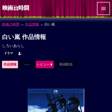
映画の時間
→
作品情報
→ 白い嵐
白い嵐 作品情報
しろいあらし
ドラマ
-
作品情報
------
レビュー
動画配信