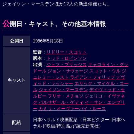
ジェイソン・マースデンほか12人の新進俳優たち。
ューバ兵たちは傍若無人な態度で船を捜索するが、船長は毅
然とした態度で彼らを追い返し、少年たちの賞賛を得る。船
長と船員が一体となり、固い団結で結ばれた船は、一路ガラ
公
開日・キャスト、その他基本情報
パゴス諸島へ。出発から3ヶ月後、目的地に到着したクルー
は、溶岩で覆われた荒々しい大地を踏みしめた。美しく壮大
公開日
1996年5月18日
な島を後に、懐かしい故郷へ帰ろうとした矢先、突如、風が
吹き荒れ、静かだった海が荒れ狂い始めた。そして、大きな
監督
：
リドリー・スコット
落雷と共にホワイト・スコールと呼ばれる伝説の巨大な白い
脚本
：
トッド・ロビンソン
嵐が彼らを襲った。船は横倒しになり、やがて沈み始めた。
出演
：
ジェフ・ブリッジス
キャロライン・グッ
白い嵐はアリスとジラルド、ギルら4人の少年たちの命を奪
ドール
ジョン・サヴェージ
スコット・ウル
ジ
って去った。息子を失った親やマスコミは、こぞって船長を
ェレミー・シスト
ライアン・フィリップ
デヴ
キャスト
ィッド・ラッシャー
エリック・マイケル・コー
非難。裁判で難破の原因を問い詰められ、自ら免許を返上し
ル
ジェイソン・マースデン
デイヴィッド・セ
ようとした船長の前に、生還した少年たちが立ちはだかる。
ルビー
フリオ・メチョソ
ジェリコ・イヴァネ
彼らは船長に対する感情を吐露し、法廷の人々に訴えた。そ
ク
バルサザール・ゲティ
イーサン・エンブリ
の声は、遠い海の底からの叫びでもあった。
ー
カミラ・オーヴァーバイ・ルース
日本ヘラルド映画配給（日本ビクター=日本ヘ
配給
ラルド映画/特別協力*読売新聞社）